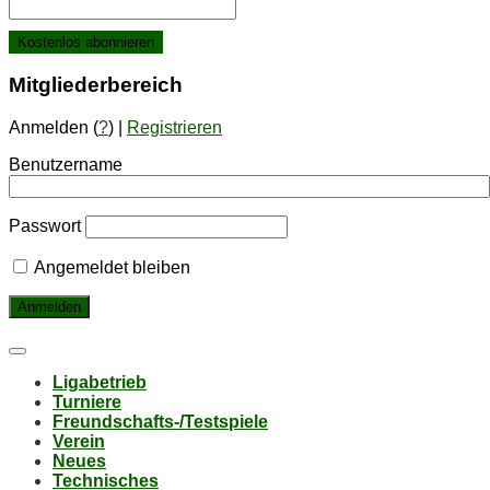
Mit­glie­der­be­reich
Anmelden (
?
) |
Registrieren
Benutzername
Passwort
Angemeldet bleiben
Li­ga­be­trieb
Tur­nie­re
Freund­schafts-/Test­spie­le
Ver­ein
Neu­es
Tech­ni­sches