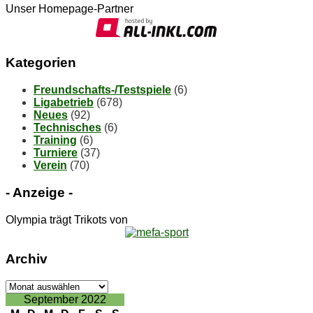
Unser Homepage-Partner
Ka­te­go­rien
Freundschafts-/Testspiele
(6)
Ligabetrieb
(678)
Neues
(92)
Technisches
(6)
Training
(6)
Turniere
(37)
Verein
(70)
- An­zei­ge -
Olympia trägt Trikots von
Ar­chiv
Ar­
chiv
September 2022