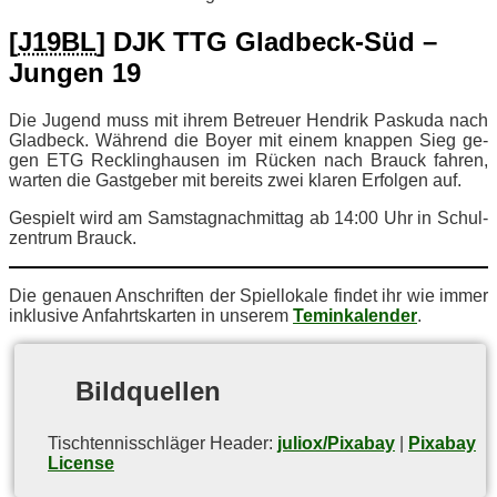
[
J19BL
] DJK TTG Glad­beck-Süd –
Jun­gen 19
Die Ju­gend muss mit ih­rem Be­treu­er Hen­drik Pas­ku­da nach
Glad­beck. Wäh­rend die Boy­er mit ei­nem knap­pen Sieg ge­
gen ETG Reck­ling­hau­sen im Rü­cken nach Brauck fah­ren,
war­ten die Gast­ge­ber mit be­reits zwei kla­ren Er­fol­gen auf.
Ge­spielt wird am Sams­tag­nach­mit­tag ab 14:00 Uhr in Schul­
zen­trum Brauck.
Die ge­nau­en An­schrif­ten der Spiel­lo­ka­le fin­det ihr wie im­mer
in­klu­si­ve An­fahrts­kar­ten in un­se­rem
Teminkalender
.
Bild­quel­len
Tisch­ten­nis­schlä­ger Hea­der:
juliox/Pixabay
|
Pixabay
License