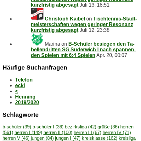
kurz­fris­tig abgesagt
Juli 13, 18:51
Christoph Kaibel
on
Tisch­ten­nis-Stadt­
meis­ter­schaf­ten we­gen ge­rin­ger Re­so­nanz
kurz­fris­tig abgesagt
Juli 12, 23:38
Marina
on
B‑Schüler be­sie­gen den Ta­
bel­len­drit­ten SG Su­der­wich I nach span­nen­
den Spie­len mit 6:4 Spielen
Apr. 20, 00:07
Häu­fi­ge Suchanfragen
Telefon
ecki
<
Henning
2019/2020
Schlag­wor­te
b-schüler
(39)
b-schüler I
(36)
bezirksliga
(42)
grüße
(36)
herren
(561)
herren I
(149)
herren II
(100)
herren III
(67)
herren IV
(71)
herren V
(46)
jungen
(84)
jungen I
(47)
kreisklasse
(162)
kreisliga