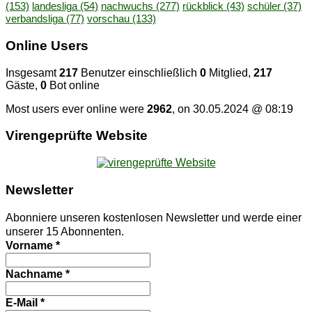
(153)
landesliga
(54)
nachwuchs
(277)
rückblick
(43)
schüler
(37)
verbandsliga
(77)
vorschau
(133)
On­line Users
Insgesamt
217
Benutzer einschließlich
0
Mitglied,
217
Gäste,
0
Bot online
Most users ever online were
2962
, on 30.05.2024 @ 08:19
Vi­ren­ge­prüf­te Website
News­let­ter
Abonniere unseren kostenlosen Newsletter und werde einer
unserer 15 Abonnenten.
Vorname
*
Nachname
*
E-Mail
*