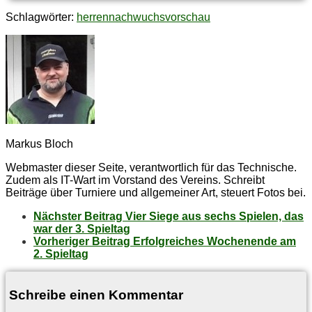
Schlagwörter:
herren
nachwuchs
vorschau
Markus Bloch
Webmaster dieser Seite, verantwortlich für das Technische.
Zudem als IT-Wart im Vorstand des Vereins. Schreibt
Beiträge über Turniere und allgemeiner Art, steuert Fotos bei.
Nächster Beitrag
Vier Sie­ge aus sechs Spie­len, das
war der 3. Spieltag
Vorheriger Beitrag
Er­folg­rei­ches Wo­chen­en­de am
2. Spieltag
Schreibe einen Kommentar