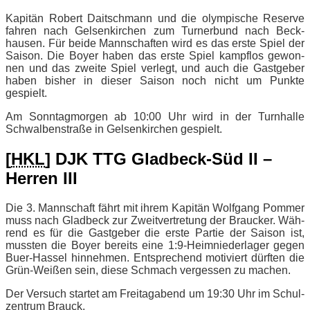
Ka­pi­tän Ro­bert Dait­sch­mann und die olym­pi­sche Re­ser­ve
fah­ren nach Gel­sen­kir­chen zum Tur­ner­bund nach Beck­
hausen. Für bei­de Mann­schaf­ten wird es das ers­te Spiel der
Sai­son. Die Boy­er ha­ben das ers­te Spiel kampf­los ge­won­
nen und das zwei­te Spiel ver­legt, und auch die Gast­ge­ber
ha­ben bis­her in die­ser Sai­son noch nicht um Punk­te
gespielt.
Am Sonn­tag­mor­gen ab 10:00 Uhr wird in der Turn­hal­le
Schwal­ben­stra­ße in Gel­sen­kir­chen gespielt.
[
HKL
] DJK TTG Glad­beck-Süd II –
Her­ren III
Die 3. Mann­schaft fährt mit ih­rem Ka­pi­tän Wolf­gang Pom­mer
muss nach Glad­beck zur Zweit­ver­tre­tung der Brau­cker. Wäh­
rend es für die Gast­ge­ber die ers­te Par­tie der Sai­son ist,
muss­ten die Boy­er be­reits eine 1:9‑Heimniederlager ge­gen
Buer-Has­sel hin­neh­men. Ent­spre­chend mo­ti­viert dürf­ten die
Grün-Wei­ßen sein, die­se Schmach ver­ges­sen zu machen.
Der Ver­such star­tet am Frei­tag­abend um 19:30 Uhr im Schul­
zen­trum Brauck.