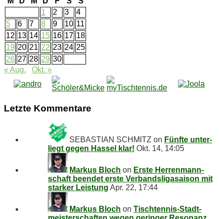
M
D
M
D
F
S
S
1
2
3
4
5
6
7
8
9
10
11
12
13
14
15
16
17
18
19
20
21
22
23
24
25
26
27
28
29
30
« Aug.
Okt. »
Letz­te Kommentare
SEBASTIAN SCHMITZ
on
Fünf­te un­ter­
liegt ge­gen Has­sel klar!
Okt. 14, 14:05
Markus Bloch
on
Ers­te Her­ren­mann­
schaft be­en­det ers­te Ver­bands­li­ga­sai­son mit
star­ker Leistung
Apr. 22, 17:44
Markus Bloch
on
Tisch­ten­nis-Stadt­
meis­ter­schaf­ten we­gen ge­rin­ger Re­so­nanz