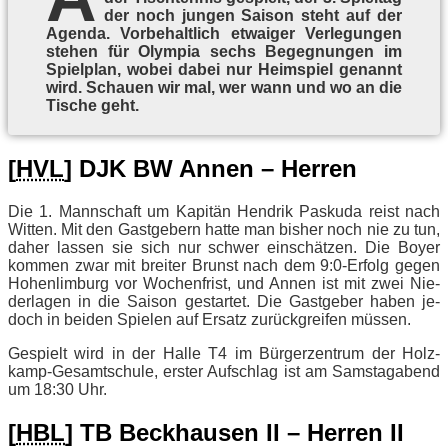
der noch jun­gen Sai­son steht auf der
Agen­da. Vor­be­halt­lich et­wa­iger Ver­le­gun­gen
ste­hen für Olym­pia sechs Be­geg­nun­gen im
Spiel­plan, wo­bei da­bei nur Heim­spiel ge­nannt
wird. Schau­en wir mal, wer wann und wo an die
Ti­sche geht.
[
HVL
] DJK BW An­nen – Herren
Die 1. Mann­schaft um Ka­pi­tän Hen­drik Pas­ku­da reist nach
Wit­ten. Mit den Gast­ge­bern hat­te man bis­her noch nie zu tun,
da­her las­sen sie sich nur schwer ein­schät­zen. Die Boy­er
kom­men zwar mit brei­ter Brunst nach dem 9:0‑Erfolg ge­gen
Ho­hen­lim­burg vor Wo­chen­frist, und An­nen ist mit zwei Nie­
der­la­gen in die Sai­son ge­star­tet. Die Gast­ge­ber ha­ben je­
doch in bei­den Spie­len auf Er­satz zu­rück­grei­fen müssen.
Ge­spielt wird in der Hal­le T4 im Bür­ger­zen­trum der Holz­
kamp-Ge­samt­schu­le, ers­ter Auf­schlag ist am Sams­tag­abend
um 18:30 Uhr.
[
HBL
] TB Beck­hausen II – Her­ren II