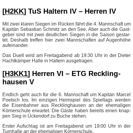
[
H2KK
] TuS Hal­tern IV – Her­ren IV
Mit zwei kla­ren Sie­gen im Rü­cken fährt die 4. Mann­schaft um
Ka­pi­tän Se­bas­ti­an Schmitz an den See. Aber auch die Gast­
ge­ber sind mit zwei deut­li­chen Sie­gen in die Sai­son ge­star­
tet. Des­halb tref­fen hier zwei Mann­schaf­ten auf Au­gen­hö­he
aufeinander.
Das Du­ell wird am Frei­tag­abend ab 19:30 Uhr in der Die­ter
Hacht­käm­per Hal­le in Hal­tern ausgetragen.
[
H3KK1
] Her­ren VI – ETG Reck­ling­
hau­sen V
End­lich geht auch für die 6. Mann­schaft um Ka­pi­tän Mar­cel
Po­etsch los. Im ein­zi­gen Heim­spiel des Spiel­tags wer­den
die Ei­sen­bah­ner aus Reck­ling­hau­sen an der ehe­ma­li­gen
Kör­ner­schu­le er­war­tet. Die Gäs­te ha­ben be­reits ei­nen knap­
pen Sieg in Ücken­dorf zu Bu­che stehen.
Ers­ter Auf­schlag ist am Frei­tag­abend um 19:00 Uhr in der
Turn­hal­le an der ehe­ma­li­gen Körnerschule.