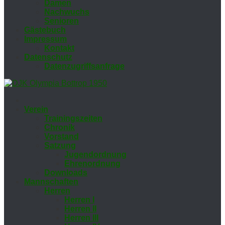
Da­men
Nach­wuchs
Se­nio­ren
Gäs­te­buch
Im­pres­sum
Kon­takt
Da­ten­schutz
Da­ten­zu­griffs­an­fra­ge
Ver­ein
Trai­nings­zei­ten
Chro­nik
Vor­stand
Sat­zung
Ju­gend­ord­nung
Eh­ren­ord­nung
Down­loads
Mann­schaf­ten
Her­ren
Her­ren I
Her­ren II
Her­ren III