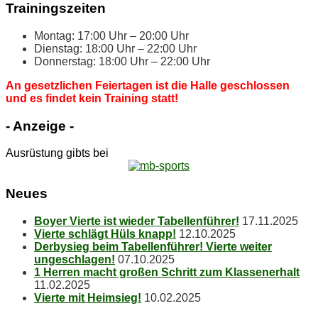
Trai­nings­zei­ten
Mon­tag: 17:00 Uhr – 20:00 Uhr
Diens­tag: 18:00 Uhr – 22:00 Uhr
Don­ners­tag: 18:00 Uhr – 22:00 Uhr
An ge­setz­li­chen Fei­er­ta­gen ist die Hal­le ge­schlos­sen
und es fin­det kein Trai­ning statt!
- An­zei­ge -
Ausrüstung gibts bei
Neu­es
Boy­er Vier­te ist wie­der Tabellenführer!
17.11.2025
Vier­te schlägt Hüls knapp!
12.10.2025
Der­by­sieg beim Ta­bel­len­füh­rer! Vier­te wei­ter
ungeschlagen!
07.10.2025
1 Her­ren macht gro­ßen Schritt zum Klassenerhalt
11.02.2025
Vier­te mit Heimsieg!
10.02.2025