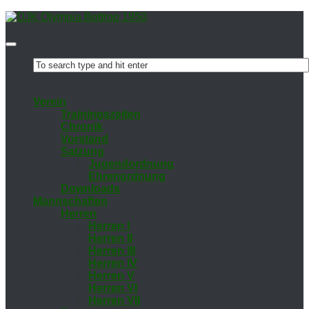
Ver­ein
Trai­nings­zei­ten
Chro­nik
Vor­stand
Sat­zung
Ju­gend­ord­nung
Eh­ren­ord­nung
Down­loads
Mann­schaf­ten
Her­ren
Her­ren I
Her­ren II
Her­ren III
Her­ren IV
Her­ren V
Her­ren VI
Her­ren VII