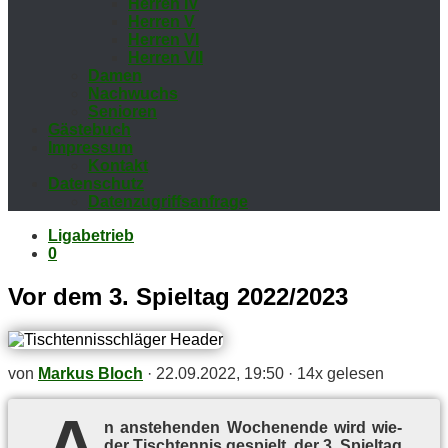
Her­ren IV
Her­ren V
Her­ren VI
Her­ren VII
Da­men
Nach­wuchs
Se­nio­ren
Gäs­te­buch
Im­pres­sum
Kon­takt
Da­ten­schutz
Da­ten­zu­griffs­an­fra­ge
Ligabetrieb
0
Vor dem 3. Spiel­tag 2022/2023
von
Markus Bloch
·
22.09.2022, 19:50
·
14x gelesen
A
n an­ste­hen­den Wo­chen­en­de wird wie­
der Tisch­ten­nis ge­spielt, der 3. Spiel­tag