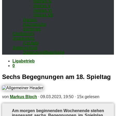
Her­ren IV
Her­ren V
Her­ren VI
Her­ren VII
Da­men
Nach­wuchs
Se­nio­ren
Gäs­te­buch
Im­pres­sum
Kon­takt
Da­ten­schutz
Da­ten­zu­griffs­an­fra­ge
Ligabetrieb
0
Sechs Be­geg­nun­gen am 18. Spieltag
von
Markus Bloch
·
09.03.2023, 19:50
·
15x gelesen
Am mor­gen be­gin­nen­den Wo­chen­en­de ste­hen
ins­ge­samt sechs Be­geg­nun­gen im Spiel­plan,