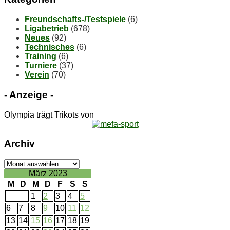
Freundschafts-/Testspiele
(6)
Ligabetrieb
(678)
Neues
(92)
Technisches
(6)
Training
(6)
Turniere
(37)
Verein
(70)
- An­zei­ge -
Olympia trägt Trikots von
Ar­chiv
Ar­
chiv
März 2023
M
D
M
D
F
S
S
1
2
3
4
5
6
7
8
9
10
11
12
13
14
15
16
17
18
19