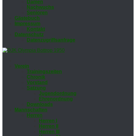
Da­men
Nach­wuchs
Se­nio­ren
Gäs­te­buch
Im­pres­sum
Kon­takt
Da­ten­schutz
Da­ten­zu­griffs­an­fra­ge
Ver­ein
Trai­nings­zei­ten
Chro­nik
Vor­stand
Sat­zung
Ju­gend­ord­nung
Eh­ren­ord­nung
Down­loads
Mann­schaf­ten
Her­ren
Her­ren I
Her­ren II
Her­ren III