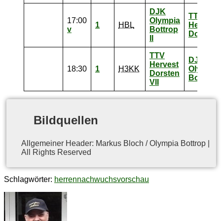
DJK
TTV
17:00
Olympia
1
HBL
Hervest
v
Bottrop
Dorsten
II
TTV
DJK
Hervest
18:30
1
H3KK
Olympia
Dorsten
Bottrop 
VII
Bild­quel­len
All­ge­mei­ner Hea­der: Mar­kus Bloch / Olym­pia Bot­trop |
All Rights Reserved
Schlagwörter:
herren
nachwuchs
vorschau