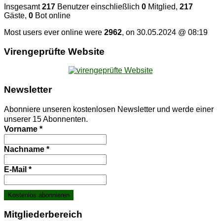
Insgesamt
217
Benutzer einschließlich
0
Mitglied,
217
Gäste,
0
Bot online
Most users ever online were
2962
, on 30.05.2024 @ 08:19
Vi­ren­ge­prüf­te Website
News­let­ter
Abonniere unseren kostenlosen Newsletter und werde einer
unserer 15 Abonnenten.
Vorname
*
Nachname
*
E-Mail
*
Mit­glie­der­be­reich