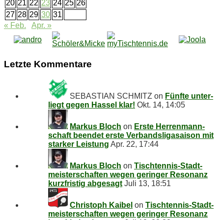
20
21
22
23
24
25
26
27
28
29
30
31
« Feb.
Apr. »
Letz­te Kommentare
SEBASTIAN SCHMITZ
on
Fünf­te un­ter­
liegt ge­gen Has­sel klar!
Okt. 14, 14:05
Markus Bloch
on
Ers­te Her­ren­mann­
schaft be­en­det ers­te Ver­bands­li­ga­sai­son mit
star­ker Leistung
Apr. 22, 17:44
Markus Bloch
on
Tisch­ten­nis-Stadt­
meis­ter­schaf­ten we­gen ge­rin­ger Re­so­nanz
kurz­fris­tig abgesagt
Juli 13, 18:51
Christoph Kaibel
on
Tisch­ten­nis-Stadt­
meis­ter­schaf­ten we­gen ge­rin­ger Re­so­nanz