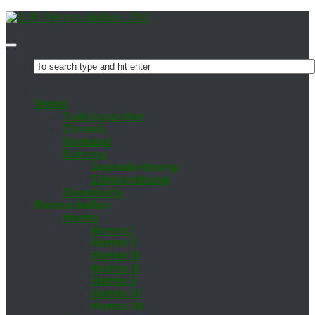
Ver­ein
Trai­nings­zei­ten
Chro­nik
Vor­stand
Sat­zung
Ju­gend­ord­nung
Eh­ren­ord­nung
Down­loads
Mann­schaf­ten
Her­ren
Her­ren I
Her­ren II
Her­ren III
Her­ren IV
Her­ren V
Her­ren VI
Her­ren VII