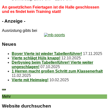
An ge­setz­li­chen Fei­er­ta­gen ist die Hal­le ge­schlos­sen
und es fin­det kein Trai­ning statt!
- An­zei­ge -
Ausrüstung gibts bei
Neu­es
Boy­er Vier­te ist wie­der Tabellenführer!
17.11.2025
Vier­te schlägt Hüls knapp!
12.10.2025
Der­by­sieg beim Ta­bel­len­füh­rer! Vier­te wei­ter
ungeschlagen!
07.10.2025
1 Her­ren macht gro­ßen Schritt zum Klassenerhalt
11.02.2025
Vier­te mit Heimsieg!
10.02.2025
Mehr
Web­site durchsuchen