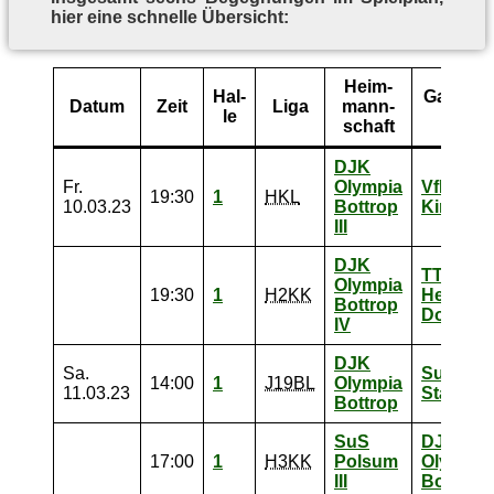
hier eine schnel­le Übersicht:
Heim­
Hal­
Gast­ma
Da­tum
Zeit
Liga
mann­
le
schaf
schaft
DJK
Fr.
Olympia
VfB
19:30
1
HKL
10.03.23
Bottrop
Kirchhel
III
DJK
TTV
Olympia
19:30
1
H2KK
Hervest
Bottrop
Dorsten 
IV
DJK
Sa.
SuS
14:00
1
J19BL
Olympia
11.03.23
Stadtloh
Bottrop
SuS
DJK
17:00
1
H3KK
Polsum
Olympia
III
Bottrop 