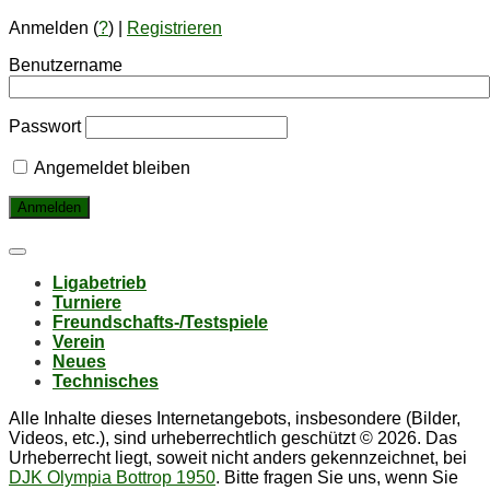
Anmelden (
?
) |
Registrieren
Benutzername
Passwort
Angemeldet bleiben
Li­ga­be­trieb
Tur­nie­re
Freund­schafts-/Test­spie­le
Ver­ein
Neu­es
Tech­ni­sches
Alle Inhalte dieses Internetangebots, insbesondere (Bilder,
Videos, etc.), sind urheberrechtlich geschützt © 2026. Das
Urheberrecht liegt, soweit nicht anders gekennzeichnet, bei
DJK Olympia Bottrop 1950
. Bitte fragen Sie uns, wenn Sie