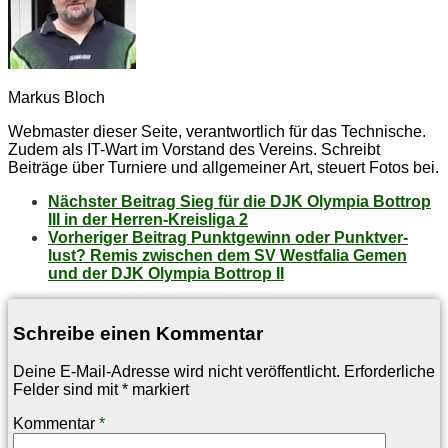
Markus Bloch
Webmaster dieser Seite, verantwortlich für das Technische.
Zudem als IT-Wart im Vorstand des Vereins. Schreibt
Beiträge über Turniere und allgemeiner Art, steuert Fotos bei.
Nächster Beitrag
Sieg für die DJK Olym­pia Bot­trop
III in der Her­ren-Kreis­li­ga 2
Vorheriger Beitrag
Punkt­ge­winn oder Punkt­ver­
lust? Re­mis zwi­schen dem SV West­fa­lia Ge­men
und der DJK Olym­pia Bot­trop II
Schreibe einen Kommentar
Deine E-Mail-Adresse wird nicht veröffentlicht.
Erforderliche
Felder sind mit
*
markiert
Kommentar
*