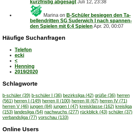
kurz­fris­tig abgesagt
Juli 12, 23:38
Marina
on
B‑Schüler be­sie­gen den Ta­
bel­len­drit­ten SG Su­der­wich I nach span­nen­
den Spie­len mit 6:4 Spielen
Apr. 20, 00:07
Häu­fi­ge Suchanfragen
Telefon
ecki
<
Henning
2019/2020
Schlag­wor­te
b-schüler
(39)
b-schüler I
(36)
bezirksliga
(42)
grüße
(36)
herren
(561)
herren I
(149)
herren II
(100)
herren III
(67)
herren IV
(71)
herren V
(46)
jungen
(84)
jungen I
(47)
kreisklasse
(162)
kreisliga
(153)
landesliga
(54)
nachwuchs
(277)
rückblick
(43)
schüler
(37)
verbandsliga
(77)
vorschau
(133)
On­line Users