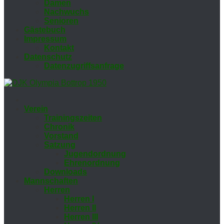
Da­men
Nach­wuchs
Se­nio­ren
Gäs­te­buch
Im­pres­sum
Kon­takt
Da­ten­schutz
Da­ten­zu­griffs­an­fra­ge
Ver­ein
Trai­nings­zei­ten
Chro­nik
Vor­stand
Sat­zung
Ju­gend­ord­nung
Eh­ren­ord­nung
Down­loads
Mann­schaf­ten
Her­ren
Her­ren I
Her­ren II
Her­ren III