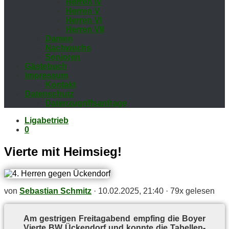
Her­ren IV
Her­ren V
Her­ren VI
Her­ren VII
Da­men
Nach­wuchs
Se­nio­ren
Gäs­te­buch
Im­pres­sum
Kon­takt
Da­ten­schutz
Da­ten­zu­griffs­an­fra­ge
Ligabetrieb
0
Vier­te mit Heimsieg!
von
Sebastian Schmitz
·
10.02.2025, 21:40
·
79x gelesen
Am gest­ri­gen Frei­tag­abend emp­fing die Boy­er
Vier­te BW Ücken­dorf und konn­te die Ta­bel­len­