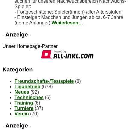
suchen für unseren Nachwuchsbereich Nachwuchs-
Spieler:
- Fortgeschrittene: Spieler(innen) aller Altersstufen
- Einsteiger: Mädchen und Jungen ab ca. 6-7 Jahre
(gerne Anfänger)
Weiterlesen…
- An­zei­ge -
Unser Homepage-Partner
Ka­te­go­rien
Freundschafts-/Testspiele
(6)
Ligabetrieb
(678)
Neues
(92)
Technisches
(6)
Training
(6)
Turniere
(37)
Verein
(70)
- An­zei­ge -