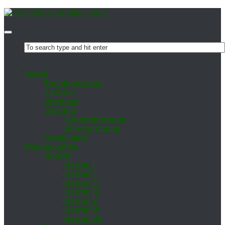
Ver­ein
Trai­nings­zei­ten
Chro­nik
Vor­stand
Sat­zung
Ju­gend­ord­nung
Eh­ren­ord­nung
Down­loads
Mann­schaf­ten
Her­ren
Her­ren I
Her­ren II
Her­ren III
Her­ren IV
Her­ren V
Her­ren VI
Her­ren VII