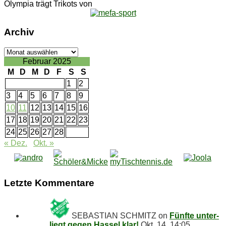
Olympia trägt Trikots von
Ar­chiv
Ar­
chiv
Februar 2025
M
D
M
D
F
S
S
1
2
3
4
5
6
7
8
9
10
11
12
13
14
15
16
17
18
19
20
21
22
23
24
25
26
27
28
« Dez.
Okt. »
Letz­te Kommentare
SEBASTIAN SCHMITZ
on
Fünf­te un­ter­
liegt ge­gen Has­sel klar!
Okt. 14, 14:05