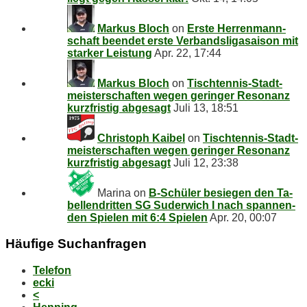
Markus Bloch
on
Ers­te Her­ren­mann­
schaft be­en­det ers­te Ver­bands­li­ga­sai­son mit
star­ker Leistung
Apr. 22, 17:44
Markus Bloch
on
Tisch­ten­nis-Stadt­
meis­ter­schaf­ten we­gen ge­rin­ger Re­so­nanz
kurz­fris­tig abgesagt
Juli 13, 18:51
Christoph Kaibel
on
Tisch­ten­nis-Stadt­
meis­ter­schaf­ten we­gen ge­rin­ger Re­so­nanz
kurz­fris­tig abgesagt
Juli 12, 23:38
Marina
on
B‑Schüler be­sie­gen den Ta­
bel­len­drit­ten SG Su­der­wich I nach span­nen­
den Spie­len mit 6:4 Spielen
Apr. 20, 00:07
Häu­fi­ge Suchanfragen
Telefon
ecki
<