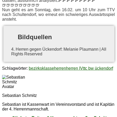
Gäs­ten, aus­führ­lich ana­ly­siert.🍕🍕🍕🍕🍕🍕🍕🍕🍕
🍺🍺🍺🍺🍺🍺🍺🍺🍺
Nun geht es am Sonn­tag, den 16.02. um 10 Uhr zum TTV
nach Schul­ten­dorf, wo er­neut ein schwie­ri­ges Aus­wärts­spiel
ansteht.
Bild­quel­len
4. Her­ren ge­gen Ücken­dorf: Me­la­nie Plau­mann | All
Rights Reserved
Schlagwörter:
bezirksklasse
herren
herren IV
ttc bw ückendorf
Sebastian Schmitz
Sebastian ist Kassenwart im Vereinsvorstand und ist Kapitän
der 4. Herrenmannschaft.