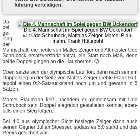
füh­rung verteidigen.
Da­
bei
Die 4. Mann­schaft im Spiel ge­gen BW Ücken­dorf
ge­
v.l.: Udo Schru­bock, Mat­thi­as Zei­ger, Mar­cel Plau­
lang
mann, Frank Hüttepohl
der
Mann­schaft, die heu­te von Mat­tes Zei­ger und Alt­meis­ter Udo
Schru­bock er­satz­ver­stärkt an­trat, ein Start nach Maß, denn
bei­de Dop­pel gin­gen an die Hausherren. 😉
Oben setz­te sich der olym­pi­sche Lauf fort, denn nach sei­nem
Dop­pel­sieg an der Sei­te von Mat­tes Zei­ger dreh­te Frank Hüt­
te­pohl ei­nen 0:2‑Satzrückstand noch um und ge­wann in 5
Sätzen.
Mar­cel Plau­mann ließ, nach­dem er, ge­mein­sam mit Udo
Schru­bock sein Dop­pel sieg­reich ge­stal­te­ten konn­te, eben­
falls ei­nen Sieg folgen.
Bei 4:0 aus olym­pi­scher Sicht be­sieg­te Zei­ger dann auch
sei­nen Geg­ner Ju­li­an Stoes­ser, so­dass es 5:0 stand und das
Re­mis ge­si­chert war.