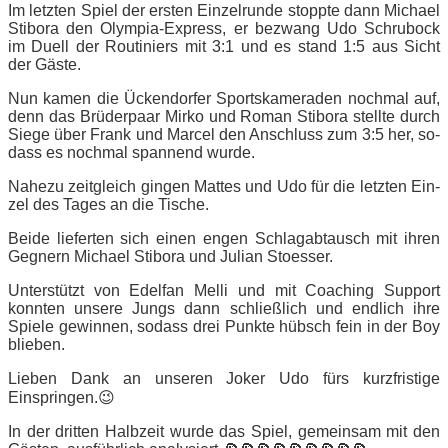
Im letz­ten Spiel der ers­ten Ein­zel­run­de stopp­te dann Mi­cha­el
Sti­bo­ra den Olym­pia-Ex­press, er be­zwang Udo Schru­bock
im Du­ell der Rou­ti­niers mit 3:1 und es stand 1:5 aus Sicht
der Gäste.
Nun ka­men die Ücken­dor­fer Sports­ka­me­ra­den noch­mal auf,
denn das Brü­der­paar Mir­ko und Ro­man Sti­bo­ra stell­te durch
Sie­ge über Frank und Mar­cel den An­schluss zum 3:5 her, so­
dass es noch­mal span­nend wurde.
Na­he­zu zeit­gleich gin­gen Mat­tes und Udo für die letz­ten Ein­
zel des Ta­ges an die Tische.
Bei­de lie­fer­ten sich ei­nen en­gen Schlag­ab­tausch mit ih­ren
Geg­nern Mi­cha­el Sti­bo­ra und Ju­li­an Stoesser.
Un­ter­stützt von Edel­fan Mel­li und mit Coa­ching Sup­port
konn­ten un­se­re Jungs dann schließ­lich und end­lich ihre
Spie­le ge­win­nen, so­dass drei Punk­te hübsch fein in der Boy
blieben.
Lie­ben Dank an un­se­ren Jo­ker Udo fürs kurz­fris­ti­ge
Einspringen.😉
In der drit­ten Halb­zeit wur­de das Spiel, ge­mein­sam mit den