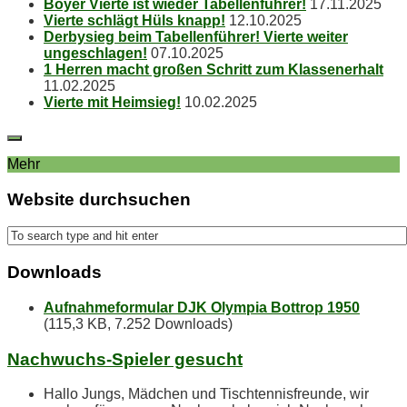
Boy­er Vier­te ist wie­der Tabellenführer!
17.11.2025
Vier­te schlägt Hüls knapp!
12.10.2025
Der­by­sieg beim Ta­bel­len­füh­rer! Vier­te wei­ter
ungeschlagen!
07.10.2025
1 Her­ren macht gro­ßen Schritt zum Klassenerhalt
11.02.2025
Vier­te mit Heimsieg!
10.02.2025
Mehr
Web­site durchsuchen
Down­loads
Aufnahmeformular DJK Olympia Bottrop 1950
(115,3 KB, 7.252 Downloads)
Nach­wuchs-Spie­ler gesucht
Hallo Jungs, Mädchen und Tischtennisfreunde, wir