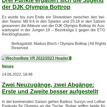
Drei Punk­te er­gat­tert sich die Ju­gend
der DJK Olym­pia Bottrop
Es wur­de bis zum Ende ein Show­down zwi­schen den bei­
den Teams: Mit 6:4 in den Spie­len und 25:18 in den Sät­zen
ge­wan­nen die Ak­teu­re von der DJK Olym­pia Bot­trop ihr Aus­
wärts­spiel in der Jun­gen 19 – Be­zirks­li­ga 1 ge­gen die ETG
Recklinghausen.
Bei­trags­bild: Mar­kus Bloch / Olym­pia Bot­trop | All Rights
Reserved
0
Neues
14.06.2022, 16:48
Zwei Neu­zu­gän­ge, zwei Ab­gän­ge:
Ers­te und Zwei­te bes­ser aufgestellt
In der kom­men­den Sai­son ge­hen Bar­to­sz Sur­zyn und Lo­thar
Pas­ku­da für Olym­pia an die Ti­sche. Bis­her grif­fen bei­de für