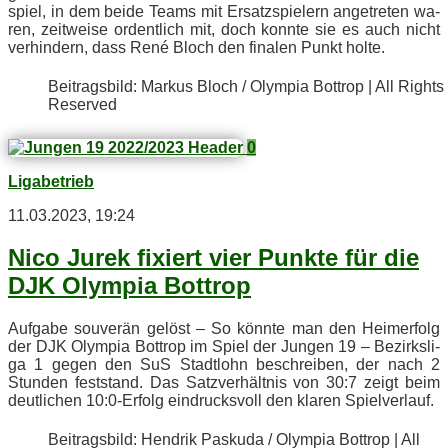
spiel, in dem bei­de Teams mit Er­satz­spie­lern an­ge­tre­ten wa­
ren, zeit­wei­se or­dent­lich mit, doch konn­te sie es auch nicht
ver­hin­dern, dass René Bloch den fi­na­len Punkt holte.
Bei­trags­bild: Mar­kus Bloch / Olym­pia Bot­trop | All Rights
Reserved
0
Ligabetrieb
11.03.2023, 19:24
Nico Ju­rek fi­xiert vier Punk­te für die
DJK Olym­pia Bottrop
Auf­ga­be sou­ve­rän ge­löst – So könn­te man den Heim­erfolg
der DJK Olym­pia Bot­trop im Spiel der Jun­gen 19 – Be­zirks­li­
ga 1 ge­gen den SuS Stadt­lohn be­schrei­ben, der nach 2
Stun­den fest­stand. Das Satz­ver­hält­nis von 30:7 zeigt beim
deut­li­chen 10:0‑Erfolg ein­drucks­voll den kla­ren Spielverlauf.
Bei­trags­bild: Hen­drik Pas­ku­da / Olym­pia Bot­trop | All