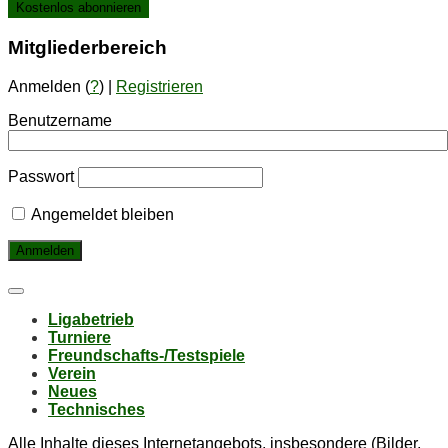
Mit­glie­der­be­reich
Anmelden (
?
) |
Registrieren
Benutzername
Passwort
Angemeldet bleiben
Li­ga­be­trieb
Tur­nie­re
Freund­schafts-/Test­spie­le
Ver­ein
Neu­es
Tech­ni­sches
Alle Inhalte dieses Internetangebots, insbesondere (Bilder,