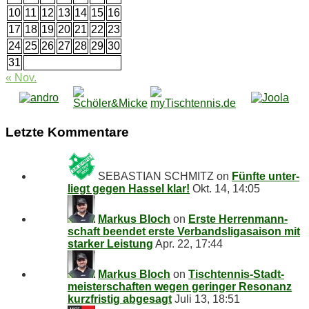
10
11
12
13
14
15
16
17
18
19
20
21
22
23
24
25
26
27
28
29
30
31
« Nov.
Letz­te Kommentare
SEBASTIAN SCHMITZ
on
Fünf­te un­ter­
liegt ge­gen Has­sel klar!
Okt. 14, 14:05
Markus Bloch
on
Ers­te Her­ren­mann­
schaft be­en­det ers­te Ver­bands­li­ga­sai­son mit
star­ker Leistung
Apr. 22, 17:44
Markus Bloch
on
Tisch­ten­nis-Stadt­
meis­ter­schaf­ten we­gen ge­rin­ger Re­so­nanz
kurz­fris­tig abgesagt
Juli 13, 18:51