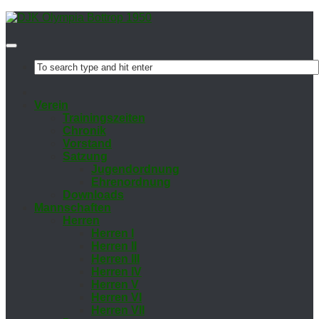
Ver­ein
Trai­nings­zei­ten
Chro­nik
Vor­stand
Sat­zung
Ju­gend­ord­nung
Eh­ren­ord­nung
Down­loads
Mann­schaf­ten
Her­ren
Her­ren I
Her­ren II
Her­ren III
Her­ren IV
Her­ren V
Her­ren VI
Her­ren VII