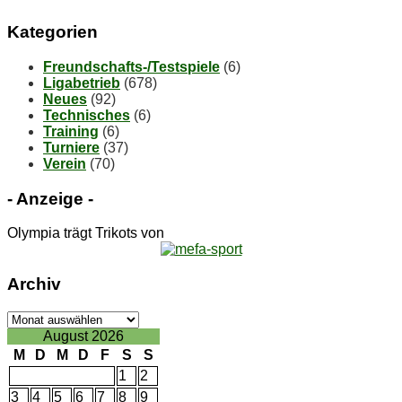
Ka­te­go­rien
Freundschafts-/Testspiele
(6)
Ligabetrieb
(678)
Neues
(92)
Technisches
(6)
Training
(6)
Turniere
(37)
Verein
(70)
- An­zei­ge -
Olympia trägt Trikots von
Ar­chiv
Ar­
chiv
August 2026
M
D
M
D
F
S
S
1
2
3
4
5
6
7
8
9