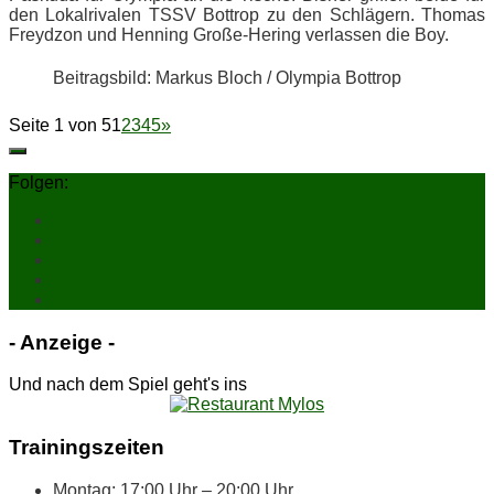
den Lo­kal­ri­va­len TSSV Bot­trop zu den Schlä­gern. Tho­mas
Freyd­zon und Hen­ning Gro­ße-He­ring ver­las­sen die Boy.
Bei­trags­bild: Mar­kus Bloch / Olym­pia Bottrop
Seite 1 von 5
1
2
3
4
5
»
Folgen:
- An­zei­ge -
Und nach dem Spiel geht's ins
Trai­nings­zei­ten
Mon­tag: 17:00 Uhr – 20:00 Uhr