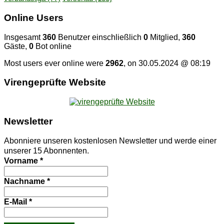
On­line Users
Insgesamt
360
Benutzer einschließlich
0
Mitglied,
360
Gäste,
0
Bot online
Most users ever online were
2962
, on 30.05.2024 @ 08:19
Vi­ren­ge­prüf­te Website
News­let­ter
Abonniere unseren kostenlosen Newsletter und werde einer
unserer 15 Abonnenten.
Vorname
*
Nachname
*
E-Mail
*