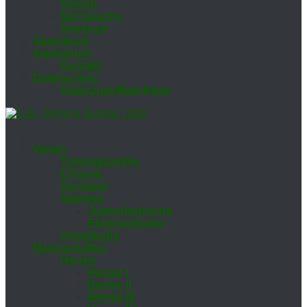
Da­men
Nach­wuchs
Se­nio­ren
Gäs­te­buch
Im­pres­sum
Kon­takt
Da­ten­schutz
Da­ten­zu­griffs­an­fra­ge
Ver­ein
Trai­nings­zei­ten
Chro­nik
Vor­stand
Sat­zung
Ju­gend­ord­nung
Eh­ren­ord­nung
Down­loads
Mann­schaf­ten
Her­ren
Her­ren I
Her­ren II
Her­ren III