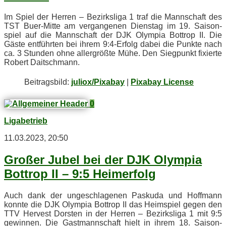
Im Spiel der Her­ren – Be­zirks­li­ga 1 traf die Mann­schaft des
TST Buer-Mit­te am ver­gan­ge­nen Diens­tag im 19. Sai­son­
spiel auf die Mann­schaft der DJK Olym­pia Bot­trop II. Die
Gäs­te ent­führ­ten bei ih­rem 9:4‑Erfolg da­bei die Punk­te nach
ca. 3 Stun­den ohne al­ler­größ­te Mühe. Den Sieg­punkt fi­xier­te
Ro­bert Daitschmann.
Bei­trags­bild:
juliox/Pixabay
|
Pixabay License
0
Ligabetrieb
11.03.2023, 20:50
Gro­ßer Ju­bel bei der DJK Olym­pia
Bot­trop II – 9:5 Heimerfolg
Auch dank der un­ge­schla­ge­nen Pas­ku­da und Hoff­mann
konn­te die DJK Olym­pia Bot­trop II das Heim­spiel ge­gen den
TTV Her­ve­st Dors­ten in der Her­ren – Be­zirks­li­ga 1 mit 9:5
ge­win­nen. Die Gast­mann­schaft hielt in ih­rem 18. Sai­son­