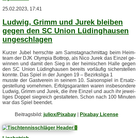
25.02.2023, 17:41
Lud­wig, Grimm und Ju­rek blei­ben
ge­gen den SC Uni­on Lü­ding­hau­sen
ungeschlagen
Kur­zer Ju­bel herrsch­te am Sams­tag­nach­mit­tag beim Heim­
team der DJK Olym­pia Bot­trop, als Nico Ju­rek das Ein­zel ge­
win­nen und da­mit den Sieg in der hei­mi­schen Hal­le ge­gen
den SC Uni­on Lü­ding­hau­sen be­reits vor­läu­fig si­cher­stel­len
konn­te. Das Spiel in der Jun­gen 19 – Be­zirks­li­ga 1
muss­te der Gast­ver­ein in sei­nem 10. Sai­son­spiel in Er­satz­
ge­stel­lung vor­neh­men. Er­folgs­ga­ran­ten wa­ren ins­be­son­de­re
Lud­wig, Grimm und Ju­rek, die ihre Ein­zel und auch ihr je­wei­
li­ges Dop­pel sieg­reich ge­stal­te­ten. Schon nach 100 Mi­nu­ten
war das Spiel beendet.
Bei­trags­bild:
juliox/Pixabay
|
Pixabay License
0