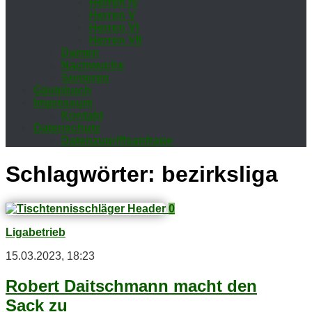
Her­ren IV
Her­ren V
Her­ren VI
Her­ren VII
Da­men
Nach­wuchs
Se­nio­ren
Gäs­te­buch
Im­pres­sum
Kon­takt
Da­ten­schutz
Da­ten­zu­griffs­an­fra­ge
Schlagwörter:
bezirksliga
0
Ligabetrieb
15.03.2023, 18:23
Ro­bert Dait­sch­mann macht den
Sack zu