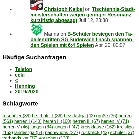
Christoph Kaibel
on
Tisch­ten­nis-Stadt­
meis­ter­schaf­ten we­gen ge­rin­ger Re­so­nanz
kurz­fris­tig abgesagt
Juli 12, 23:38
Marina
on
B‑Schüler be­sie­gen den Ta­
bel­len­drit­ten SG Su­der­wich I nach span­nen­
den Spie­len mit 6:4 Spielen
Apr. 20, 00:07
Häu­fi­ge Suchanfragen
Telefon
ecki
<
Henning
2019/2020
Schlag­wor­te
b-schüler
(39)
b-schüler I
(36)
bezirksliga
(42)
grüße
(36)
herren
(561)
herren I
(149)
herren II
(100)
herren III
(67)
herren IV
(71)
herren V
(46)
jungen
(84)
jungen I
(47)
kreisklasse
(162)
kreisliga
(153)
landesliga
(54)
nachwuchs
(277)
rückblick
(43)
schüler
(37)
verbandsliga
(77)
vorschau
(133)