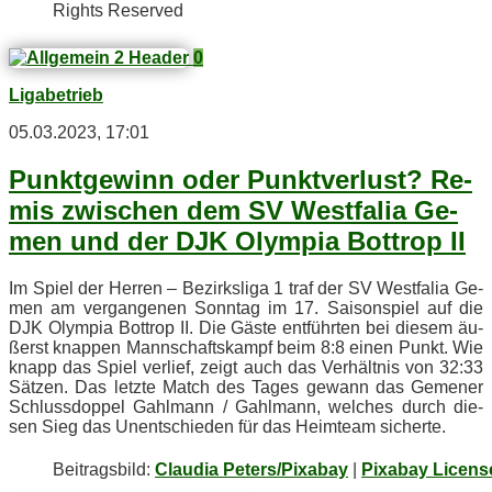
Rights Reserved
0
Ligabetrieb
05.03.2023, 17:01
Punkt­ge­winn oder Punkt­ver­lust? Re­
mis zwi­schen dem SV West­fa­lia Ge­
men und der DJK Olym­pia Bot­trop II
Im Spiel der Her­ren – Be­zirks­li­ga 1 traf der SV West­fa­lia Ge­
men am ver­gan­ge­nen Sonn­tag im 17. Sai­son­spiel auf die
DJK Olym­pia Bot­trop II. Die Gäs­te ent­führ­ten bei die­sem äu­
ßerst knap­pen Mann­schafts­kampf beim 8:8 ei­nen Punkt. Wie
knapp das Spiel ver­lief, zeigt auch das Ver­hält­nis von 32:33
Sät­zen. Das letz­te Match des Ta­ges ge­wann das Ge­me­ner
Schluss­dop­pel Gahl­mann / Gahl­mann, wel­ches durch die­
sen Sieg das Un­ent­schie­den für das Heim­team sicherte.
Bei­trags­bild:
Claudia Peters/Pixabay
|
Pixabay Licens