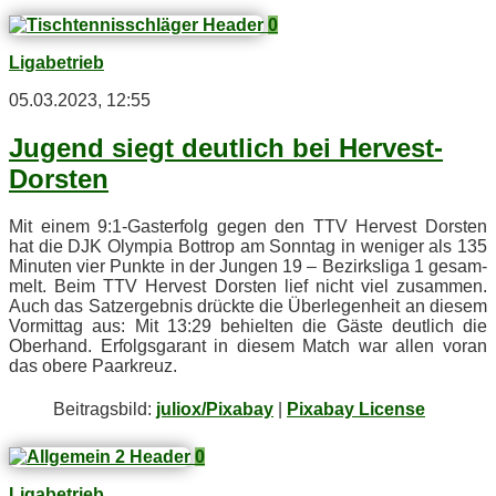
0
Ligabetrieb
05.03.2023, 12:55
Ju­gend siegt deut­lich bei Hervest-
Dorsten
Mit ei­nem 9:1‑Gasterfolg ge­gen den TTV Her­ve­st Dors­ten
hat die DJK Olym­pia Bot­trop am Sonn­tag in we­ni­ger als 135
Mi­nu­ten vier Punk­te in der Jun­gen 19 – Be­zirks­li­ga 1 ge­sam­
melt. Beim TTV Her­ve­st Dors­ten lief nicht viel zu­sam­men.
Auch das Satz­er­geb­nis drück­te die Über­le­gen­heit an die­sem
Vor­mit­tag aus: Mit 13:29 be­hiel­ten die Gäs­te deut­lich die
Ober­hand. Er­folgs­ga­rant in die­sem Match war al­len vor­an
das obe­re Paarkreuz.
Bei­trags­bild:
juliox/Pixabay
|
Pixabay License
0
Ligabetrieb