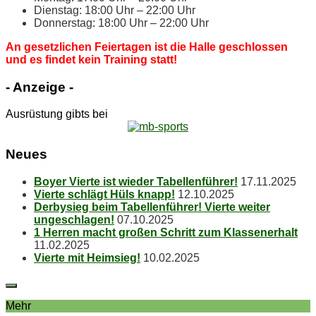
Diens­tag: 18:00 Uhr – 22:00 Uhr
Don­ners­tag: 18:00 Uhr – 22:00 Uhr
An ge­setz­li­chen Fei­er­ta­gen ist die Hal­le ge­schlos­sen
und es fin­det kein Trai­ning statt!
- An­zei­ge -
Ausrüstung gibts bei
Neu­es
Boy­er Vier­te ist wie­der Tabellenführer!
17.11.2025
Vier­te schlägt Hüls knapp!
12.10.2025
Der­by­sieg beim Ta­bel­len­füh­rer! Vier­te wei­ter
ungeschlagen!
07.10.2025
1 Her­ren macht gro­ßen Schritt zum Klassenerhalt
11.02.2025
Vier­te mit Heimsieg!
10.02.2025
Mehr