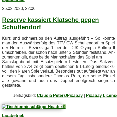
25.02.2023, 22:06
Re­ser­ve kas­siert Klat­sche ge­gen
Schultendorf
Kurz und schmerz­los den Auf­trag aus­ge­führt – So könn­te
man den Aus­wärts­er­folg des TTV GW Schul­ten­dorf im Spiel
der Her­ren – Be­zirks­li­ga 1 bei der DJK Olym­pia Bot­trop II
um­schrei­ben, der schon nach un­ter 2 Stun­den fest­stand. An­
zu­mer­ken gilt, dass bei­de Mann­schaf­ten das Spiel am
Sams­tag­abend mit Er­satz­spie­lern be­strit­ten. Das Satz­ver­
hält­nis von 27:4 zeigt beim deut­li­chen 9:1‑Erfolg ein­drucks­
voll den kla­ren Spiel­ver­lauf. Be­son­ders gut auf­ge­legt war an
die­sem Tag ins­be­son­de­re Tho­mas Roth, der sei­ne Ein­zel
alle ge­wann und auch das Dop­pel er­folg­reich sieg­reich
gestaltete.
Bei­trags­bild:
Claudia Peters/Pixabay
|
Pixabay Licens
0
Ligabetrieb