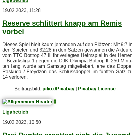
Ligabetrieb
19.02.2023, 11:28
Re­ser­ve schlit­tert knapp am Re­mis
vorbei
Die­ses Spiel hielt kaum je­man­den auf den Plät­zen: Mit 9:7 in
den Spie­len und 32:28 in den Sät­zen ge­wan­nen die Ak­teu­re
vom TTC Bot­trop 47 III ihr ver­leg­tes Heim­spiel in der Her­ren
– Be­zirks­li­ga 1 ge­gen die DJK Olym­pia Bot­trop II. 250 Mi­nu­
ten lang wur­de am Sams­tag mit­ge­fie­bert, ehe das Dop­pel
Pas­ku­da / Freyd­zon das Schluss­dop­pel im fünf­ten Satz zu
14 verloren.
Bei­trags­bild:
juliox/Pixabay
|
Pixabay License
0
Ligabetrieb
19.02.2023, 10:50