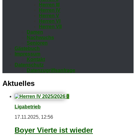
Her­ren III
Her­ren IV
Her­ren V
Her­ren VI
Her­ren VII
Da­men
Nach­wuchs
Se­nio­ren
Gäs­te­buch
Im­pres­sum
Kon­takt
Da­ten­schutz
Da­ten­zu­griffs­an­fra­ge
Aktuelles
0
Ligabetrieb
17.11.2025, 12:56
Boy­er Vier­te ist wie­der