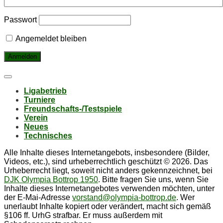
Passwort
Angemeldet bleiben
Li­ga­be­trieb
Tur­nie­re
Freund­schafts-/Test­spie­le
Ver­ein
Neu­es
Tech­ni­sches
Alle Inhalte dieses Internetangebots, insbesondere (Bilder,
Videos, etc.), sind urheberrechtlich geschützt © 2026. Das
Urheberrecht liegt, soweit nicht anders gekennzeichnet, bei
DJK Olympia Bottrop 1950
. Bitte fragen Sie uns, wenn Sie
Inhalte dieses Internetangebotes verwenden möchten, unter
der E-Mai-Adresse
vorstand@olympia-bottrop.de
. Wer
unerlaubt Inhalte kopiert oder verändert, macht sich gemäß
§106 ff. UrhG strafbar. Er muss außerdem mit