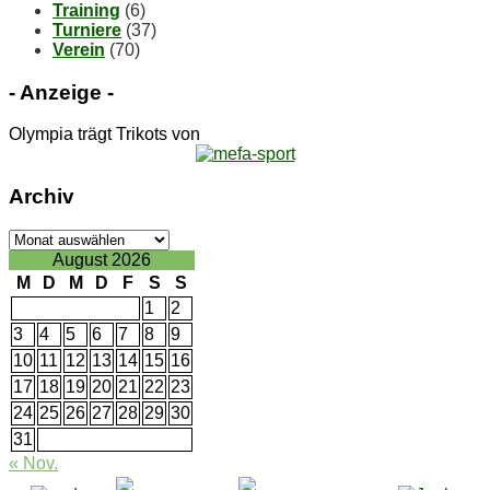
Training
(6)
Turniere
(37)
Verein
(70)
- An­zei­ge -
Olympia trägt Trikots von
Ar­chiv
Ar­
chiv
August 2026
M
D
M
D
F
S
S
1
2
3
4
5
6
7
8
9
10
11
12
13
14
15
16
17
18
19
20
21
22
23
24
25
26
27
28
29
30
31
« Nov.