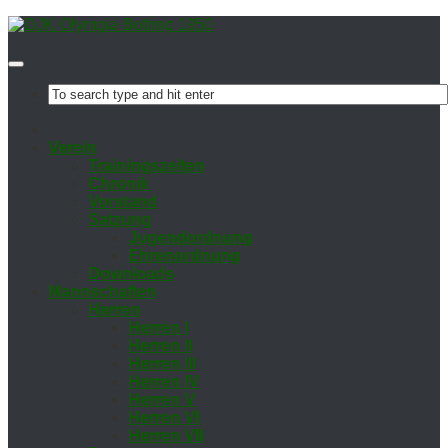
Ver­ein
Trai­nings­zei­ten
Chro­nik
Vor­stand
Sat­zung
Ju­gend­ord­nung
Eh­ren­ord­nung
Down­loads
Mann­schaf­ten
Her­ren
Her­ren I
Her­ren II
Her­ren III
Her­ren IV
Her­ren V
Her­ren VI
Her­ren VII