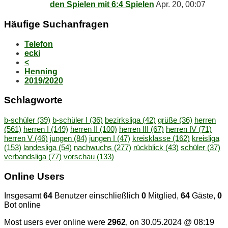
den Spie­len mit 6:4 Spielen
Apr. 20, 00:07
Häu­fi­ge Suchanfragen
Telefon
ecki
<
Henning
2019/2020
Schlag­wor­te
b-schüler
(39)
b-schüler I
(36)
bezirksliga
(42)
grüße
(36)
herren
(561)
herren I
(149)
herren II
(100)
herren III
(67)
herren IV
(71)
herren V
(46)
jungen
(84)
jungen I
(47)
kreisklasse
(162)
kreisliga
(153)
landesliga
(54)
nachwuchs
(277)
rückblick
(43)
schüler
(37)
verbandsliga
(77)
vorschau
(133)
On­line Users
Insgesamt
64
Benutzer einschließlich
0
Mitglied,
64
Gäste,
0
Bot online
Most users ever online were
2962
, on 30.05.2024 @ 08:19