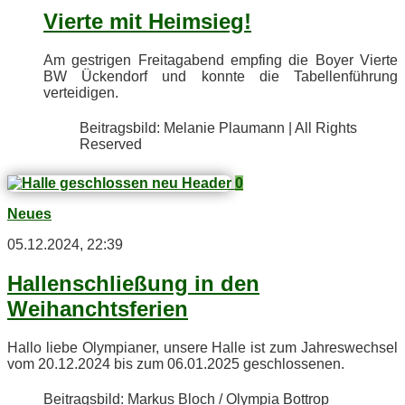
Vier­te mit Heimsieg!
Am gest­ri­gen Frei­tag­abend emp­fing die Boy­er Vier­te
BW Ücken­dorf und konn­te die Ta­bel­len­füh­rung
verteidigen.
Bei­trags­bild: Me­la­nie Plau­mann | All Rights
Reserved
0
Neues
05.12.2024, 22:39
Hal­len­schlie­ßung in den
Weihanchtsferien
Hal­lo lie­be Olym­pia­ner, un­se­re Hal­le ist zum Jah­res­wech­sel
vom 20.12.2024 bis zum 06.01.2025 geschlossenen.
Bei­trags­bild: Mar­kus Bloch / Olym­pia Bottrop