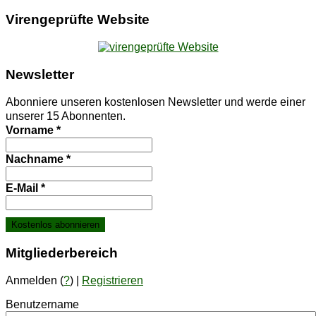
Vi­ren­ge­prüf­te Website
News­let­ter
Abonniere unseren kostenlosen Newsletter und werde einer
unserer 15 Abonnenten.
Vorname
*
Nachname
*
E-Mail
*
Mit­glie­der­be­reich
Anmelden (
?
) |
Registrieren
Benutzername