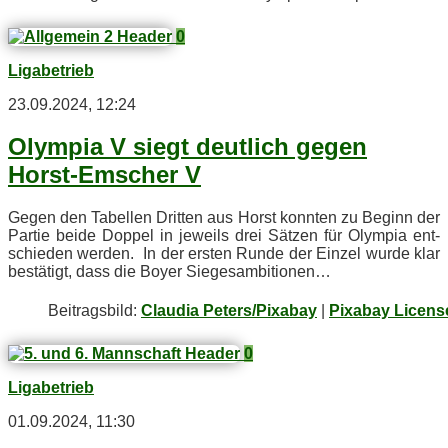
0
Ligabetrieb
23.09.2024, 12:24
Olym­pia V siegt deut­lich ge­gen
Horst-Em­scher V
Ge­gen den Ta­bel­len Drit­ten aus Horst konn­ten zu Be­ginn der
Par­tie bei­de Dop­pel in je­weils drei Sät­zen für Olym­pia ent­
schie­den wer­den. In der ers­ten Run­de der Ein­zel wur­de klar
be­stä­tigt, dass die Boy­er Siegesambitionen…
Bei­trags­bild:
Claudia Peters/Pixabay
|
Pixabay Licens
0
Ligabetrieb
01.09.2024, 11:30