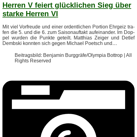
Her­ren V fei­ert glück­li­chen Sieg über
star­ke Her­ren VI
Mit viel Vor­freu­de und ei­ner or­dent­li­chen Por­ti­on Ehr­geiz tra­
fen die 5. und die 6. zum Sai­son­auf­takt auf­ein­an­der. Im Dop­
pel wur­den die Punk­te ge­teilt. Mat­thi­as Zei­ger und Det­lef
Demb­ski konn­ten sich ge­gen Mi­cha­el Po­etsch und…
Bei­trags­bild: Ben­ja­min Burggräfe/​Olympia Bot­trop | All
Rights Reserved