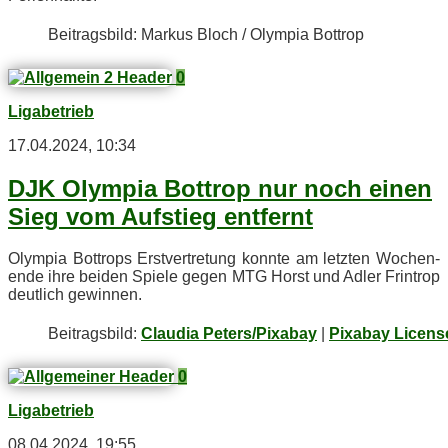
Bei­trags­bild: Mar­kus Bloch / Olym­pia Bottrop
0
Ligabetrieb
17.04.2024, 10:34
DJK Olym­pia Bot­trop nur noch ei­nen
Sieg vom Auf­stieg entfernt
Olym­pia Bot­trops Erst­ver­tre­tung konn­te am letz­ten Wo­chen­
en­de ihre bei­den Spie­le ge­gen MTG Horst und Ad­ler Frin­trop
deut­lich gewinnen.
Bei­trags­bild:
Claudia Peters/Pixabay
|
Pixabay Licens
0
Ligabetrieb
08.04.2024, 19:55