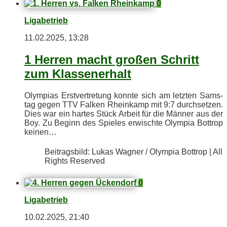
0
Ligabetrieb
11.02.2025, 13:28
1 Her­ren macht gro­ßen Schritt
zum Klassenerhalt
Olym­pi­as Erst­ver­tre­tung konn­te sich am letz­ten Sams­
tag ge­gen TTV Fal­ken Rhein­kamp mit 9:7 durch­set­zen.
Dies war ein har­tes Stück Ar­beit für die Män­ner aus der
Boy. Zu Be­ginn des Spie­les er­wisch­te Olym­pia Bot­trop
keinen…
Bei­trags­bild: Lu­kas Wag­ner / Olym­pia Bot­trop | All
Rights Reserved
0
Ligabetrieb
10.02.2025, 21:40