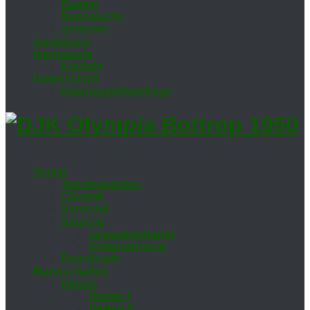
Da­men
Nach­wuchs
Se­nio­ren
Gäs­te­buch
Im­pres­sum
Kon­takt
Da­ten­schutz
Da­ten­zu­griffs­an­fra­ge
Ver­ein
Trai­nings­zei­ten
Chro­nik
Vor­stand
Sat­zung
Ju­gend­ord­nung
Eh­ren­ord­nung
Down­loads
Mann­schaf­ten
Her­ren
Her­ren I
Her­ren II