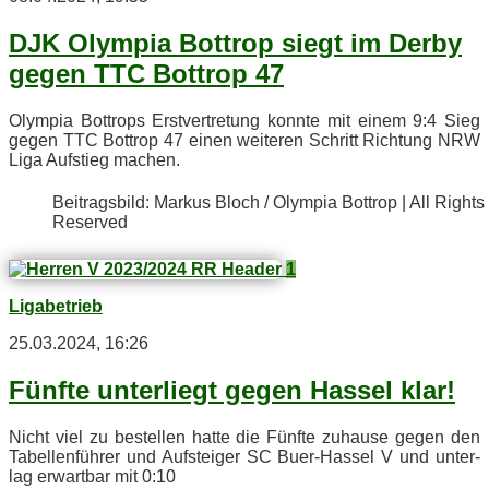
DJK Olym­pia Bot­trop siegt im Der­by
ge­gen TTC Bot­trop 47
Olym­pia Bot­trops Erst­ver­tre­tung konn­te mit ei­nem 9:4 Sieg
ge­gen TTC Bot­trop 47 ei­nen wei­te­ren Schritt Rich­tung NRW
Liga Auf­stieg machen.
Bei­trags­bild: Mar­kus Bloch / Olym­pia Bot­trop | All Rights
Reserved
1
Ligabetrieb
25.03.2024, 16:26
Fünf­te un­ter­liegt ge­gen Has­sel klar!
Nicht viel zu be­stel­len hat­te die Fünf­te zu­hau­se ge­gen den
Ta­bel­len­füh­rer und Auf­stei­ger SC Buer-Has­sel V und un­ter­
lag er­wart­bar mit 0:10