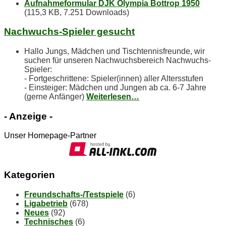
Aufnahmeformular DJK Olympia Bottrop 1950
(115,3 KB, 7.251 Downloads)
Nach­wuchs-Spie­ler gesucht
Hallo Jungs, Mädchen und Tischtennisfreunde, wir
suchen für unseren Nachwuchsbereich Nachwuchs-
Spieler:
- Fortgeschrittene: Spieler(innen) aller Altersstufen
- Einsteiger: Mädchen und Jungen ab ca. 6-7 Jahre
(gerne Anfänger)
Weiterlesen…
- An­zei­ge -
Unser Homepage-Partner
Ka­te­go­rien
Freundschafts-/Testspiele
(6)
Ligabetrieb
(678)
Neues
(92)
Technisches
(6)