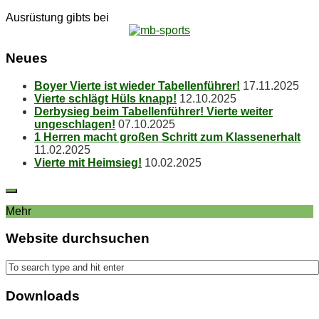
Ausrüstung gibts bei
Neu­es
Boy­er Vier­te ist wie­der Tabellenführer!
17.11.2025
Vier­te schlägt Hüls knapp!
12.10.2025
Der­by­sieg beim Ta­bel­len­füh­rer! Vier­te wei­ter
ungeschlagen!
07.10.2025
1 Her­ren macht gro­ßen Schritt zum Klassenerhalt
11.02.2025
Vier­te mit Heimsieg!
10.02.2025
Mehr
Web­site durchsuchen
Down­loads