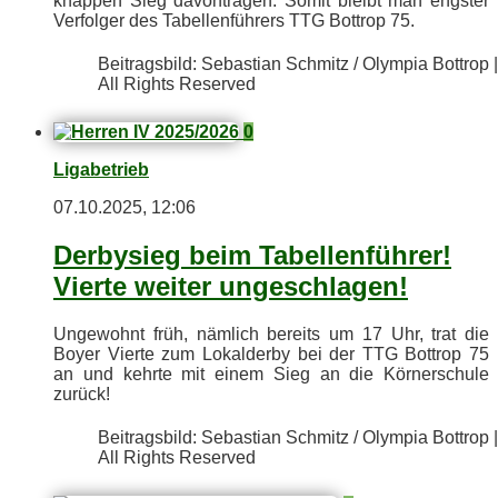
knap­pen Sieg da­von­tra­gen. So­mit bleibt man engs­ter
Ver­fol­ger des Ta­bel­len­füh­rers TTG Bot­trop 75.
Bei­trags­bild: Se­bas­ti­an Schmitz / Olym­pia Bot­trop |
All Rights Reserved
0
Ligabetrieb
07.10.2025, 12:06
Der­by­sieg beim Ta­bel­len­füh­rer!
Vier­te wei­ter ungeschlagen!
Un­ge­wohnt früh, näm­lich be­reits um 17 Uhr, trat die
Boy­er Vier­te zum Lo­kal­der­by bei der TTG Bot­trop 75
an und kehr­te mit ei­nem Sieg an die Kör­ner­schu­le
zurück!
Bei­trags­bild: Se­bas­ti­an Schmitz / Olym­pia Bot­trop |
All Rights Reserved