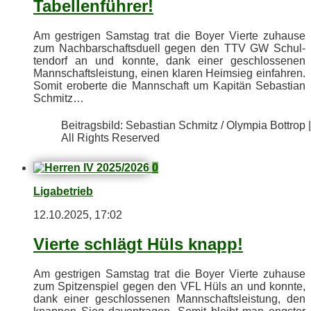
Tabellenführer!
Am gest­ri­gen Sams­tag trat die Boy­er Vier­te zu­hau­se
zum Nach­bar­schafts­du­ell ge­gen den TTV GW Schul­
ten­dorf an und konn­te, dank ei­ner ge­schlos­se­nen
Mann­schafts­leis­tung, ei­nen kla­ren Heim­sieg ein­fah­ren.
So­mit er­ober­te die Mann­schaft um Ka­pi­tän Se­bas­ti­an
Schmitz…
Bei­trags­bild: Se­bas­ti­an Schmitz / Olym­pia Bot­trop |
All Rights Reserved
0
Ligabetrieb
12.10.2025, 17:02
Vier­te schlägt Hüls knapp!
Am gest­ri­gen Sams­tag trat die Boy­er Vier­te zu­hau­se
zum Spit­zen­spiel ge­gen den VFL Hüls an und konn­te,
dank ei­ner ge­schlos­se­nen Mann­schafts­leis­tung, den