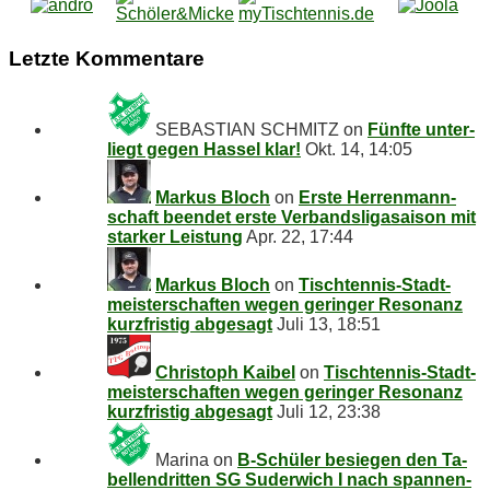
Letz­te Kommentare
SEBASTIAN SCHMITZ
on
Fünf­te un­ter­
liegt ge­gen Has­sel klar!
Okt. 14, 14:05
Markus Bloch
on
Ers­te Her­ren­mann­
schaft be­en­det ers­te Ver­bands­li­ga­sai­son mit
star­ker Leistung
Apr. 22, 17:44
Markus Bloch
on
Tisch­ten­nis-Stadt­
meis­ter­schaf­ten we­gen ge­rin­ger Re­so­nanz
kurz­fris­tig abgesagt
Juli 13, 18:51
Christoph Kaibel
on
Tisch­ten­nis-Stadt­
meis­ter­schaf­ten we­gen ge­rin­ger Re­so­nanz
kurz­fris­tig abgesagt
Juli 12, 23:38
Marina
on
B‑Schüler be­sie­gen den Ta­
bel­len­drit­ten SG Su­der­wich I nach span­nen­