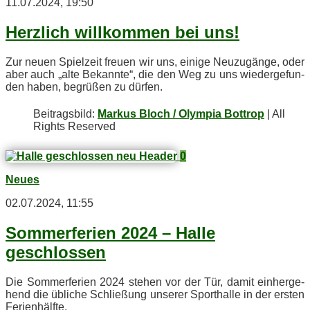
11.07.2024, 19:50
Herz­lich will­kom­men bei uns!
Zur neu­en Spiel­zeit freu­en wir uns, ei­ni­ge Neu­zu­gän­ge, oder
aber auch „alte Be­kann­te“, die den Weg zu uns wie­der­ge­fun­
den ha­ben, be­grü­ßen zu dürfen.
Bei­trags­bild:
Markus Bloch / Olympia Bottrop
| All
Rights Reserved
0
Neues
02.07.2024, 11:55
Som­mer­fe­ri­en 2024 – Hal­le
geschlossen
Die Som­mer­fe­ri­en 2024 ste­hen vor der Tür, da­mit ein­her­ge­
hend die üb­li­che Schlie­ßung un­se­rer Sport­hal­le in der ers­ten
Ferienhälfte.