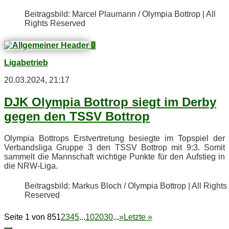
Bei­trags­bild: Mar­cel Plau­mann / Olym­pia Bot­trop | All
Rights Reserved
0
Ligabetrieb
20.03.2024, 21:17
DJK Olym­pia Bot­trop siegt im Der­by
ge­gen den TSSV Bottrop
Olym­pia Bot­trops Erst­ver­tre­tung be­sieg­te im Top­spiel der
Ver­bands­li­ga Grup­pe 3 den TSSV Bot­trop mit 9:3. So­mit
sam­melt die Mann­schaft wich­ti­ge Punk­te für den Auf­stieg in
die NRW-Liga.
Bei­trags­bild: Mar­kus Bloch / Olym­pia Bot­trop | All Rights
Reserved
Seite 1 von 85
1
2
3
4
5
...
10
20
30
...
»
Letzte »