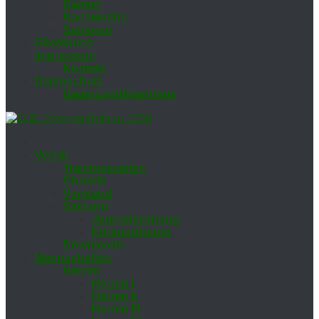
Da­men
Nach­wuchs
Se­nio­ren
Gäs­te­buch
Im­pres­sum
Kon­takt
Da­ten­schutz
Da­ten­zu­griffs­an­fra­ge
Ver­ein
Trai­nings­zei­ten
Chro­nik
Vor­stand
Sat­zung
Ju­gend­ord­nung
Eh­ren­ord­nung
Down­loads
Mann­schaf­ten
Her­ren
Her­ren I
Her­ren II
Her­ren III