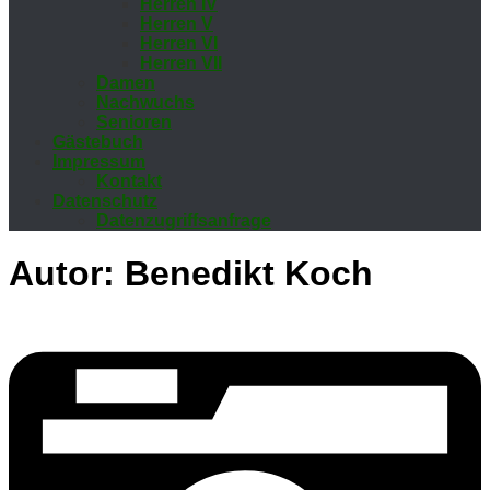
Her­ren IV
Her­ren V
Her­ren VI
Her­ren VII
Da­men
Nach­wuchs
Se­nio­ren
Gäs­te­buch
Im­pres­sum
Kon­takt
Da­ten­schutz
Da­ten­zu­griffs­an­fra­ge
Autor:
Benedikt Koch