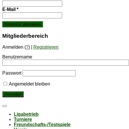
E-Mail
*
Mit­glie­der­be­reich
Anmelden (
?
) |
Registrieren
Benutzername
Passwort
Angemeldet bleiben
Li­ga­be­trieb
Tur­nie­re
Freund­schafts-/Test­spie­le