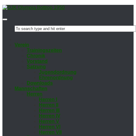
Ver­ein
Trai­nings­zei­ten
Chro­nik
Vor­stand
Sat­zung
Ju­gend­ord­nung
Eh­ren­ord­nung
Down­loads
Mann­schaf­ten
Her­ren
Her­ren I
Her­ren II
Her­ren III
Her­ren IV
Her­ren V
Her­ren VI
Her­ren VII