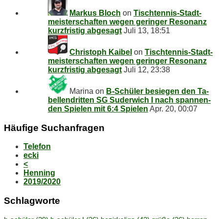
Markus Bloch
on
Tisch­ten­nis-Stadt­
meis­ter­schaf­ten we­gen ge­rin­ger Re­so­nanz
kurz­fris­tig abgesagt
Juli 13, 18:51
Christoph Kaibel
on
Tisch­ten­nis-Stadt­
meis­ter­schaf­ten we­gen ge­rin­ger Re­so­nanz
kurz­fris­tig abgesagt
Juli 12, 23:38
Marina
on
B‑Schüler be­sie­gen den Ta­
bel­len­drit­ten SG Su­der­wich I nach span­nen­
den Spie­len mit 6:4 Spielen
Apr. 20, 00:07
Häu­fi­ge Suchanfragen
Telefon
ecki
<
Henning
2019/2020
Schlag­wor­te