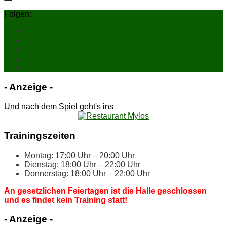
Folgen:
- An­zei­ge -
Und nach dem Spiel geht's ins
Trai­nings­zei­ten
Mon­tag: 17:00 Uhr – 20:00 Uhr
Diens­tag: 18:00 Uhr – 22:00 Uhr
Don­ners­tag: 18:00 Uhr – 22:00 Uhr
An ge­setz­li­chen Fei­er­ta­gen ist die Hal­le ge­schlos­sen
und es fin­det kein Trai­ning statt!
- An­zei­ge -