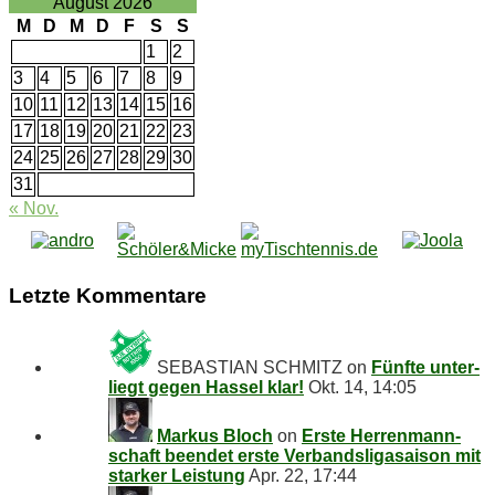
chiv
August 2026
M
D
M
D
F
S
S
1
2
3
4
5
6
7
8
9
10
11
12
13
14
15
16
17
18
19
20
21
22
23
24
25
26
27
28
29
30
31
« Nov.
Letz­te Kommentare
SEBASTIAN SCHMITZ
on
Fünf­te un­ter­
liegt ge­gen Has­sel klar!
Okt. 14, 14:05
Markus Bloch
on
Ers­te Her­ren­mann­
schaft be­en­det ers­te Ver­bands­li­ga­sai­son mit
star­ker Leistung
Apr. 22, 17:44