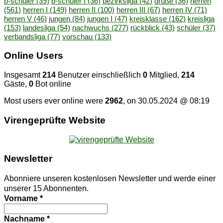
b-schüler
(39)
b-schüler I
(36)
bezirksliga
(42)
grüße
(36)
herren
(561)
herren I
(149)
herren II
(100)
herren III
(67)
herren IV
(71)
herren V
(46)
jungen
(84)
jungen I
(47)
kreisklasse
(162)
kreisliga
(153)
landesliga
(54)
nachwuchs
(277)
rückblick
(43)
schüler
(37)
verbandsliga
(77)
vorschau
(133)
On­line Users
Insgesamt
214
Benutzer einschließlich
0
Mitglied,
214
Gäste,
0
Bot online
Most users ever online were
2962
, on 30.05.2024 @ 08:19
Vi­ren­ge­prüf­te Website
News­let­ter
Abonniere unseren kostenlosen Newsletter und werde einer
unserer 15 Abonnenten.
Vorname
*
Nachname
*