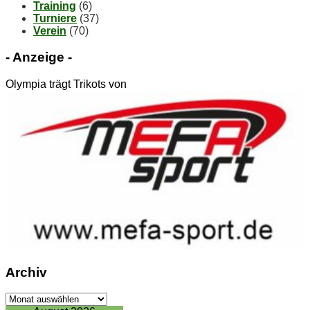
Training
(6)
Turniere
(37)
Verein
(70)
- An­zei­ge -
Olympia trägt Trikots von
Ar­chiv
Ar­