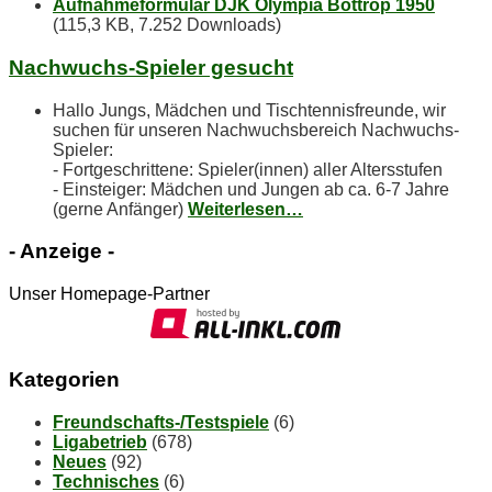
Aufnahmeformular DJK Olympia Bottrop 1950
(115,3 KB, 7.252 Downloads)
Nach­wuchs-Spie­ler gesucht
Hallo Jungs, Mädchen und Tischtennisfreunde, wir
suchen für unseren Nachwuchsbereich Nachwuchs-
Spieler:
- Fortgeschrittene: Spieler(innen) aller Altersstufen
- Einsteiger: Mädchen und Jungen ab ca. 6-7 Jahre
(gerne Anfänger)
Weiterlesen…
- An­zei­ge -
Unser Homepage-Partner
Ka­te­go­rien
Freundschafts-/Testspiele
(6)
Ligabetrieb
(678)
Neues
(92)
Technisches
(6)