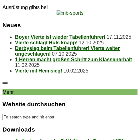
Ausrüstung gibts bei
Neu­es
Boy­er Vier­te ist wie­der Tabellenführer!
17.11.2025
Vier­te schlägt Hüls knapp!
12.10.2025
Der­by­sieg beim Ta­bel­len­füh­rer! Vier­te wei­ter
ungeschlagen!
07.10.2025
1 Her­ren macht gro­ßen Schritt zum Klassenerhalt
11.02.2025
Vier­te mit Heimsieg!
10.02.2025
Mehr
Web­site durchsuchen
Down­loads