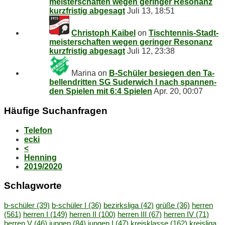
meis­ter­schaf­ten we­gen ge­rin­ger Re­so­nanz
kurz­fris­tig abgesagt
Juli 13, 18:51
Christoph Kaibel
on
Tisch­ten­nis-Stadt­
meis­ter­schaf­ten we­gen ge­rin­ger Re­so­nanz
kurz­fris­tig abgesagt
Juli 12, 23:38
Marina
on
B‑Schüler be­sie­gen den Ta­
bel­len­drit­ten SG Su­der­wich I nach span­nen­
den Spie­len mit 6:4 Spielen
Apr. 20, 00:07
Häu­fi­ge Suchanfragen
Telefon
ecki
<
Henning
2019/2020
Schlag­wor­te
b-schüler
(39)
b-schüler I
(36)
bezirksliga
(42)
grüße
(36)
herren
(561)
herren I
(149)
herren II
(100)
herren III
(67)
herren IV
(71)
herren V
(46)
jungen
(84)
jungen I
(47)
kreisklasse
(162)
kreisliga