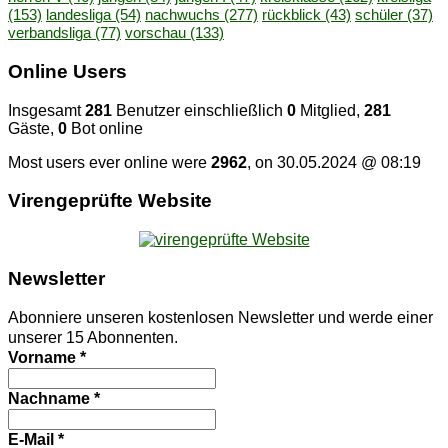
(153)
landesliga
(54)
nachwuchs
(277)
rückblick
(43)
schüler
(37)
verbandsliga
(77)
vorschau
(133)
On­line Users
Insgesamt
281
Benutzer einschließlich
0
Mitglied,
281
Gäste,
0
Bot online
Most users ever online were
2962
, on 30.05.2024 @ 08:19
Vi­ren­ge­prüf­te Website
News­let­ter
Abonniere unseren kostenlosen Newsletter und werde einer
unserer 15 Abonnenten.
Vorname
*
Nachname
*
E-Mail
*