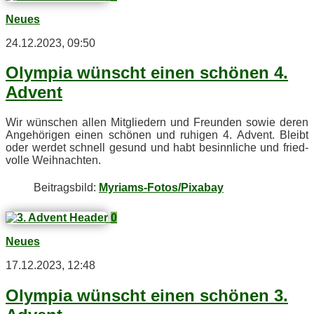
Neues
24.12.2023, 09:50
Olym­pia wünscht ei­nen schö­nen 4.
Advent
Wir wün­schen al­len Mit­glie­dern und Freun­den so­wie de­ren
An­ge­hö­ri­gen ei­nen schö­nen und ru­hi­gen 4. Ad­vent. Bleibt
oder wer­det schnell ge­sund und habt be­sinn­li­che und fried­
vol­le Weihnachten.
Bei­trags­bild:
Myriams-Fotos/Pixabay
0
Neues
17.12.2023, 12:48
Olym­pia wünscht ei­nen schö­nen 3.