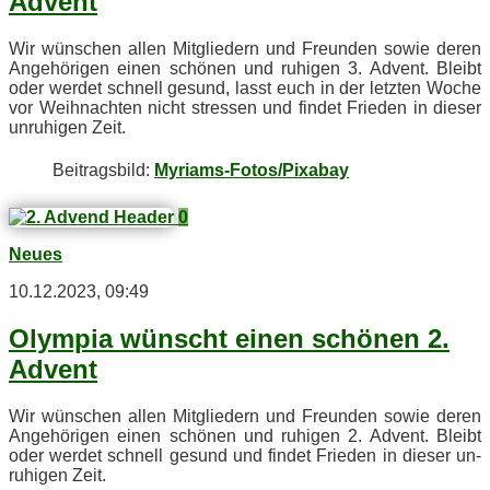
Advent
Wir wün­schen al­len Mit­glie­dern und Freun­den so­wie de­ren
An­ge­hö­ri­gen ei­nen schö­nen und ru­hi­gen 3. Ad­vent. Bleibt
oder wer­det schnell ge­sund, lasst euch in der letz­ten Wo­che
vor Weih­nach­ten nicht stres­sen und fin­det Frie­den in die­ser
un­ru­hi­gen Zeit.
Bei­trags­bild:
Myriams-Fotos/Pixabay
0
Neues
10.12.2023, 09:49
Olym­pia wünscht ei­nen schö­nen 2.
Advent
Wir wün­schen al­len Mit­glie­dern und Freun­den so­wie de­ren
An­ge­hö­ri­gen ei­nen schö­nen und ru­hi­gen 2. Ad­vent. Bleibt
oder wer­det schnell ge­sund und fin­det Frie­den in die­ser un­
ru­hi­gen Zeit.