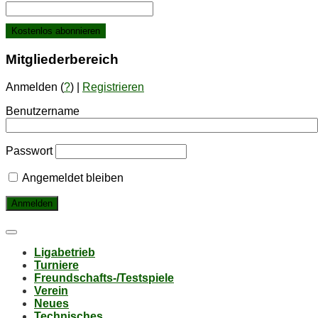
Mit­glie­der­be­reich
Anmelden (
?
) |
Registrieren
Benutzername
Passwort
Angemeldet bleiben
Li­ga­be­trieb
Tur­nie­re
Freund­schafts-/Test­spie­le
Ver­ein
Neu­es
Tech­ni­sches