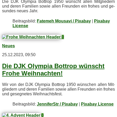
Die DJK Olym­pia Bot­trop 1950 wünscht al­len Mit­glie­dern
und de­ren Fa­mi­li­en so­wie al­len Freun­den ein fro­hes und ge­
sun­des neu­es Jahr.
Bei­trags­bild:
Fatemeh Mousavi / Pixabay
|
Pixabay
License
0
Neues
25.12.2023, 09:50
Die DJK Olym­pia Bot­trop wünscht
Fro­he Weihnachten!
Wir von der DJK Olym­pia Bot­trop 1950 wün­schen al­len Mit­
glie­dern und de­ren Fa­mi­li­en so­wie al­len Freun­den ein fro­hes
und ge­seg­ne­tes Weihnachtsfest.
Bei­trags­bild:
JenniferStr / Pixabay
|
Pixabay License
0