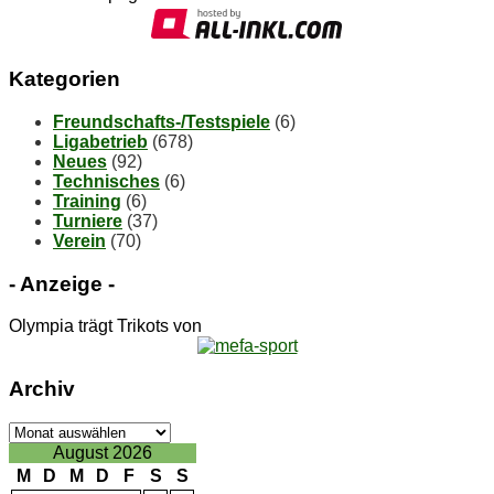
Ka­te­go­rien
Freundschafts-/Testspiele
(6)
Ligabetrieb
(678)
Neues
(92)
Technisches
(6)
Training
(6)
Turniere
(37)
Verein
(70)
- An­zei­ge -
Olympia trägt Trikots von
Ar­chiv
Ar­
chiv
August 2026
M
D
M
D
F
S
S