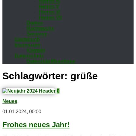
Her­ren IV
Her­ren V
Her­ren VI
Her­ren VII
Da­men
Nach­wuchs
Se­nio­ren
Gäs­te­buch
Im­pres­sum
Kon­takt
Da­ten­schutz
Da­ten­zu­griffs­an­fra­ge
Schlagwörter:
grüße
0
Neues
01.01.2024, 00:00
Fro­hes neu­es Jahr!