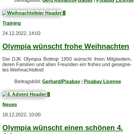
Bei­trags­bild:
Gerd Altmann/Pixabay
|
Pixabay License
0
Training
24.12.2022, 14:02
Olym­pia wünscht fro­he Weihnachten
Die DJK Olym­pia Bot­trop 1950 wünscht ih­ren Mit­glie­dern,
de­ren Fa­mi­li­en und al­len Freun­den ein fro­hes und ge­seg­ne­
tes Weihnachtsfest!
Bei­trags­bild:
Gerhard/Pixabay
|
Pixabay License
0
Neues
18.12.2022, 10:00
Olym­pia wünscht ei­nen schö­nen 4.