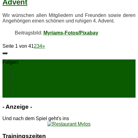
Advent
Wir wün­schen al­len Mit­glie­dern und Freun­den so­wie de­ren
An­ge­hö­ri­gen ei­nen schö­nen und ru­hi­gen 4. Advent.
Bei­trags­bild:
Myriams-Fotos/Pixabay
Seite 1 von 4
1
2
3
4
»
Folgen:
- An­zei­ge -
Und nach dem Spiel geht's ins
Trai­nings­zei­ten