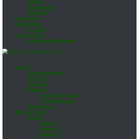
Da­men
Nach­wuchs
Se­nio­ren
Gäs­te­buch
Im­pres­sum
Kon­takt
Da­ten­schutz
Da­ten­zu­griffs­an­fra­ge
Ver­ein
Trai­nings­zei­ten
Chro­nik
Vor­stand
Sat­zung
Ju­gend­ord­nung
Eh­ren­ord­nung
Down­loads
Mann­schaf­ten
Her­ren
Her­ren I
Her­ren II
Her­ren III