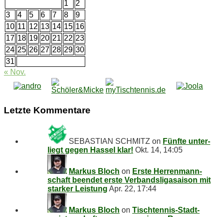
1
2
3
4
5
6
7
8
9
10
11
12
13
14
15
16
17
18
19
20
21
22
23
24
25
26
27
28
29
30
31
« Nov.
Letz­te Kommentare
SEBASTIAN SCHMITZ
on
Fünf­te un­ter­
liegt ge­gen Has­sel klar!
Okt. 14, 14:05
Markus Bloch
on
Ers­te Her­ren­mann­
schaft be­en­det ers­te Ver­bands­li­ga­sai­son mit
star­ker Leistung
Apr. 22, 17:44
Markus Bloch
on
Tisch­ten­nis-Stadt­