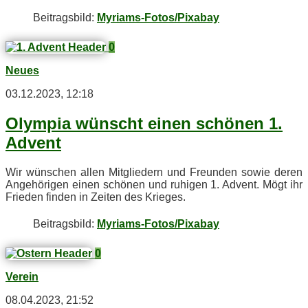
Bei­trags­bild:
Myriams-Fotos/Pixabay
0
Neues
03.12.2023, 12:18
Olym­pia wünscht ei­nen schö­nen 1.
Advent
Wir wün­schen al­len Mit­glie­dern und Freun­den so­wie de­ren
An­ge­hö­ri­gen ei­nen schö­nen und ru­hi­gen 1. Ad­vent. Mögt ihr
Frie­den fin­den in Zei­ten des Krieges.
Bei­trags­bild:
Myriams-Fotos/Pixabay
0
Verein
08.04.2023, 21:52