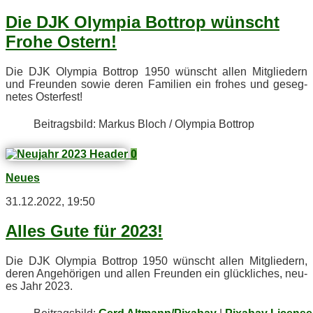
Die DJK Olym­pia Bot­trop wünscht
Fro­he Ostern!
Die DJK Olym­pia Bot­trop 1950 wünscht al­len Mit­glie­dern
und Freun­den so­wie de­ren Fa­mi­li­en ein fro­hes und ge­seg­
ne­tes Osterfest!
Bei­trags­bild: Mar­kus Bloch / Olym­pia Bottrop
0
Neues
31.12.2022, 19:50
Al­les Gute für 2023!
Die DJK Olym­pia Bot­trop 1950 wünscht al­len Mit­glie­dern,
de­ren An­ge­hö­ri­gen und al­len Freun­den ein glück­li­ches, neu­
es Jahr 2023.