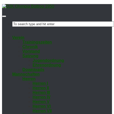
Ver­ein
Trai­nings­zei­ten
Chro­nik
Vor­stand
Sat­zung
Ju­gend­ord­nung
Eh­ren­ord­nung
Down­loads
Mann­schaf­ten
Her­ren
Her­ren I
Her­ren II
Her­ren III
Her­ren IV
Her­ren V
Her­ren VI
Her­ren VII