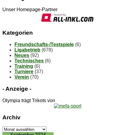
Unser Homepage-Partner
Ka­te­go­rien
Freundschafts-/Testspiele
(6)
Ligabetrieb
(678)
Neues
(92)
Technisches
(6)
Training
(6)
Turniere
(37)
Verein
(70)
- An­zei­ge -
Olympia trägt Trikots von
Ar­chiv
Ar­
chiv
September 2024