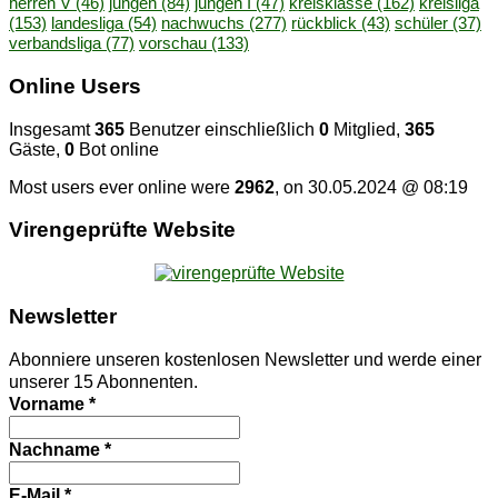
herren V
(46)
jungen
(84)
jungen I
(47)
kreisklasse
(162)
kreisliga
(153)
landesliga
(54)
nachwuchs
(277)
rückblick
(43)
schüler
(37)
verbandsliga
(77)
vorschau
(133)
On­line Users
Insgesamt
365
Benutzer einschließlich
0
Mitglied,
365
Gäste,
0
Bot online
Most users ever online were
2962
, on 30.05.2024 @ 08:19
Vi­ren­ge­prüf­te Website
News­let­ter
Abonniere unseren kostenlosen Newsletter und werde einer
unserer 15 Abonnenten.
Vorname
*
Nachname
*
E-Mail
*