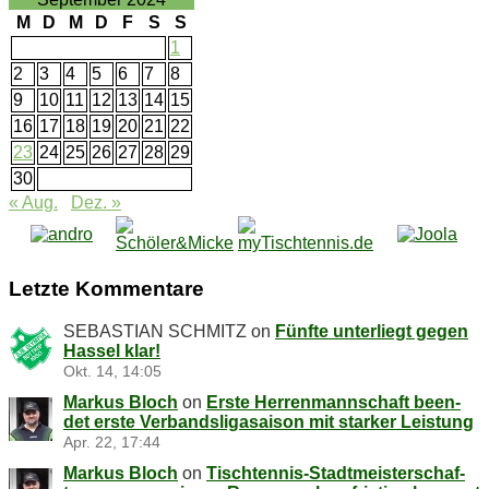
M
D
M
D
F
S
S
1
2
3
4
5
6
7
8
9
10
11
12
13
14
15
16
17
18
19
20
21
22
23
24
25
26
27
28
29
30
« Aug.
Dez. »
Letz­te Kommentare
SEBASTIAN SCHMITZ
on
Fünf­te un­ter­liegt ge­gen
Has­sel klar!
Okt. 14, 14:05
Markus Bloch
on
Ers­te Her­ren­mann­schaft be­en­
det ers­te Ver­bands­li­ga­sai­son mit star­ker Leistung
Apr. 22, 17:44
Markus Bloch
on
Tisch­ten­nis-Stadt­meis­ter­schaf­