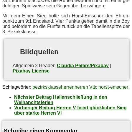
satz konn­te Macio­szek die Ruhe be­wah­ren und mit ei­ner ge­
dul­di­gen Spiel­wei­se sein Ge­gen­über bezwingen.
Mit dem Ei­nen Sieg hol­te sich Horst-Em­scher den Eh­ren­
punkt zum 9:1 End­stand. Vier Punk­te ge­hen da­mit in die Boy
und be­för­dern so die Fünf­te zu­rück an die Ta­bel­len­spit­ze der
3. Bezirksklasse.
Bild­quel­len
All­ge­mein 2 Hea­der:
Claudia Peters/Pixabay
|
Pixabay License
Schlagwörter:
bezirksklasse
herren
herren V
ttc horst-emscher
Nächster Beitrag
Hal­len­schlie­ßung in den
Weihanchtsferien
Vorheriger Beitrag
Her­ren V fei­ert glück­li­chen Sieg
über star­ke Her­ren VI
Schreibe einen Kommentar