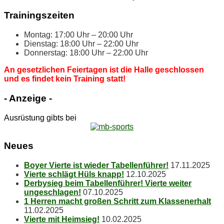
Trai­nings­zei­ten
Mon­tag: 17:00 Uhr – 20:00 Uhr
Diens­tag: 18:00 Uhr – 22:00 Uhr
Don­ners­tag: 18:00 Uhr – 22:00 Uhr
An ge­setz­li­chen Fei­er­ta­gen ist die Hal­le ge­schlos­sen
und es fin­det kein Trai­ning statt!
- An­zei­ge -
Ausrüstung gibts bei
Neu­es
Boy­er Vier­te ist wie­der Tabellenführer!
17.11.2025
Vier­te schlägt Hüls knapp!
12.10.2025
Der­by­sieg beim Ta­bel­len­füh­rer! Vier­te wei­ter
ungeschlagen!
07.10.2025
1 Her­ren macht gro­ßen Schritt zum Klassenerhalt
11.02.2025
Vier­te mit Heimsieg!
10.02.2025