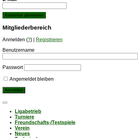
Mit­glie­der­be­reich
Anmelden (
?
) |
Registrieren
Benutzername
Passwort
Angemeldet bleiben
Li­ga­be­trieb
Tur­nie­re
Freund­schafts-/Test­spie­le
Ver­ein
Neu­es