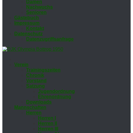
Da­men
Nach­wuchs
Se­nio­ren
Gäs­te­buch
Im­pres­sum
Kon­takt
Da­ten­schutz
Da­ten­zu­griffs­an­fra­ge
Ver­ein
Trai­nings­zei­ten
Chro­nik
Vor­stand
Sat­zung
Ju­gend­ord­nung
Eh­ren­ord­nung
Down­loads
Mann­schaf­ten
Her­ren
Her­ren I
Her­ren II
Her­ren III