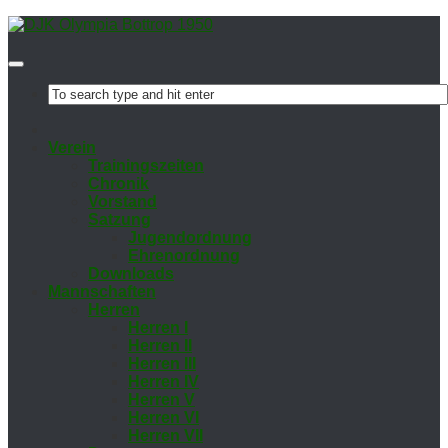
Ver­ein
Trai­nings­zei­ten
Chro­nik
Vor­stand
Sat­zung
Ju­gend­ord­nung
Eh­ren­ord­nung
Down­loads
Mann­schaf­ten
Her­ren
Her­ren I
Her­ren II
Her­ren III
Her­ren IV
Her­ren V
Her­ren VI
Her­ren VII