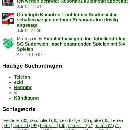
ten we­gen ge­rin­ger Re­so­nanz kurz­fris­tig abgesagt
Juli 13, 18:51
Christoph Kaibel
on
Tisch­ten­nis-Stadt­meis­ter­
schaf­ten we­gen ge­rin­ger Re­so­nanz kurz­fris­tig
abgesagt
Juli 12, 23:38
Marina
on
B‑Schüler be­sie­gen den Ta­bel­len­drit­ten
SG Su­der­wich I nach span­nen­den Spie­len mit 6:4
Spielen
Apr. 20, 00:07
Häu­fi­ge Suchanfragen
Telefon
ecki
Henning
<
Kündigung
Schlag­wor­te
b-schüler
(39)
b-schüler I
(36)
bezirksliga
(42)
grüße
(36)
herren
(561)
herren I
(149)
herren II
(100)
herren III
(67)
herren IV
(71)