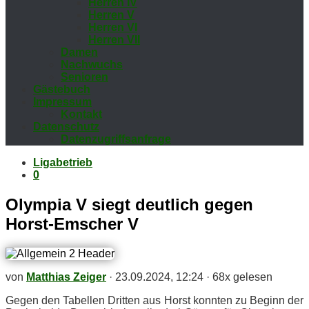
Her­ren IV
Her­ren V
Her­ren VI
Her­ren VII
Da­men
Nach­wuchs
Se­nio­ren
Gäs­te­buch
Im­pres­sum
Kon­takt
Da­ten­schutz
Da­ten­zu­griffs­an­fra­ge
Ligabetrieb
0
Olym­pia V siegt deut­lich ge­gen
Horst-Em­scher V
von
Matthias Zeiger
·
23.09.2024, 12:24
·
68x gelesen
Ge­gen den Ta­bel­len Drit­ten aus Horst konn­ten zu Be­ginn der