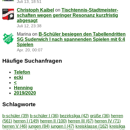
Juli 13, 18:51
Christoph Kaibel
on
Tisch­ten­nis-Stadt­meis­ter­
schaf­ten we­gen ge­rin­ger Re­so­nanz kurz­fris­tig
abgesagt
Juli 12, 23:38
Marina
on
B‑Schüler be­sie­gen den Ta­bel­len­drit­ten
SG Su­der­wich I nach span­nen­den Spie­len mit 6:4
Spielen
Apr. 20, 00:07
Häu­fi­ge Suchanfragen
Telefon
ecki
<
Henning
2019/2020
Schlag­wor­te
b-schüler
(39)
b-schüler I
(36)
bezirksliga
(42)
grüße
(36)
herren
(561)
herren I
(149)
herren II
(100)
herren III
(67)
herren IV
(71)
herren V
(46)
jungen
(84)
jungen I
(47)
kreisklasse
(162)
kreisliga