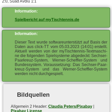
2:0, Suad Av­diu 1:1
In­for­ma­ti­on:
Spielbericht auf myTischtennis.de
In­for­ma­ti­on:
Die­ser Text wur­de soft­ware­un­ter­stützt auf Ba­sis der
Da­ten aus click-TT vom 05.03.2023 (14:01) er­stellt.
Ak­tu­ell wer­den von der my­Tisch­ten­nis-Text­ma­schi­
ne die fol­gen­den Spiel­sys­te­me ab­ge­deckt: Sech­ser-
Paar­kreuz-Sys­tem, Wer­ner-Scheff­ler-Sys­tem und
Bun­des­sys­tem. Vor­aus­set­zung: Das Sech­ser-Paar­
kreuz-Sys­tem und das Wer­ner-Scheff­ler-Sys­tem
wer­den nicht durchgespielt.
Bild­quel­len
All­ge­mein 2 Hea­der:
Claudia Peters/Pixabay
|
Pixabay License