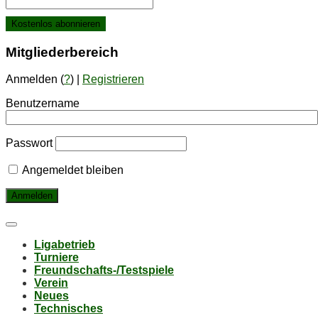
Mit­glie­der­be­reich
Anmelden (
?
) |
Registrieren
Benutzername
Passwort
Angemeldet bleiben
Li­ga­be­trieb
Tur­nie­re
Freund­schafts-/Test­spie­le
Ver­ein
Neu­es
Tech­ni­sches