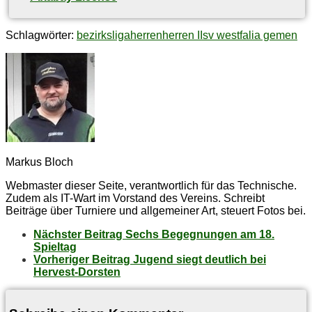
Schlagwörter:
bezirksliga
herren
herren II
sv westfalia gemen
Markus Bloch
Webmaster dieser Seite, verantwortlich für das Technische.
Zudem als IT-Wart im Vorstand des Vereins. Schreibt
Beiträge über Turniere und allgemeiner Art, steuert Fotos bei.
Nächster Beitrag
Sechs Be­geg­nun­gen am 18.
Spieltag
Vorheriger Beitrag
Ju­gend siegt deut­lich bei
Hervest-Dorsten