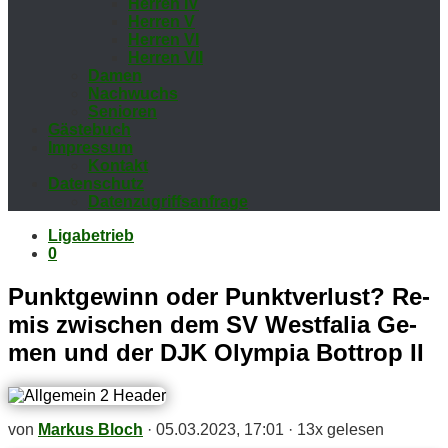
Her­ren IV
Her­ren V
Her­ren VI
Her­ren VII
Da­men
Nach­wuchs
Se­nio­ren
Gäs­te­buch
Im­pres­sum
Kon­takt
Da­ten­schutz
Da­ten­zu­griffs­an­fra­ge
Ligabetrieb
0
Punkt­ge­winn oder Punkt­ver­lust? Re­
mis zwi­schen dem SV West­fa­lia Ge­
men und der DJK Olym­pia Bot­trop II
von
Markus Bloch
·
05.03.2023, 17:01
·
13x gelesen