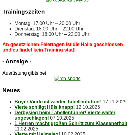
Trai­nings­zei­ten
Mon­tag: 17:00 Uhr – 20:00 Uhr
Diens­tag: 18:00 Uhr – 22:00 Uhr
Don­ners­tag: 18:00 Uhr – 22:00 Uhr
An ge­setz­li­chen Fei­er­ta­gen ist die Hal­le ge­schlos­sen
und es fin­det kein Trai­ning statt!
- An­zei­ge -
Ausrüstung gibts bei
Neu­es
Boy­er Vier­te ist wie­der Tabellenführer!
17.11.2025
Vier­te schlägt Hüls knapp!
12.10.2025
Der­by­sieg beim Ta­bel­len­füh­rer! Vier­te wei­ter
ungeschlagen!
07.10.2025
1 Her­ren macht gro­ßen Schritt zum Klassenerhalt
11.02.2025
Vier­te mit Heimsieg!
10.02.2025