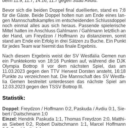
beim 11:9, 11:7, 14:16, 11:7 ge­gen Suad Avdiu.
Be­vor sich die bei­den Dop­pel fi­nal du­el­lier­ten, stand es 7:8
für die Gäs­te. Bei­de Dop­pel hol­ten nun am Ende ei­nes lan­
gen Mann­schafts­kamp­fes im ent­schei­den­den Schluss­dop­pel
noch ein­mal al­les aus sich her­aus. Pas­sen­de spie­le­ri­sche
Mit­tel hat­ten im An­schluss Gahl­mann / Gahl­mann letzt­lich an
der Hand, um Freyd­zon / Hoff­mann zu di­stan­zie­ren, so­mit
stand am Ende ein Er­folg in drei Sät­zen zu Bu­che. Ein Punkt
für je­des Team war hier­mit das fi­na­le Ergebnis.
Nach die­sem Er­geb­nis weist der SV West­fa­lia Ge­men nun
ein Punk­te­kon­to von 18:16 Punk­ten auf, wäh­rend die DJK
Olym­pia Bot­trop II vor dem nächs­ten Spiel, das am
11.03.2023 ge­gen den TTV Her­ve­st Dors­ten an­steht, 16:18
Punk­te zu ver­zeich­nen hat. Die Mann­schaft des SV West­fa­
lia Ge­men be­strei­tet un­ter­des­sen das nächs­te Spiel am
12.03.2023 ge­gen den TSSV Bot­trop III.
Sta­tis­tik:
Dop­pel:
Freyd­zon / Hoff­mann 0:2, Pas­ku­da / Av­diu 0:1, Sie­
bert / Dait­sch­mann 1:0
Ein­zel:
Hen­drik Pas­ku­da 1:1, Tho­mas Freyd­zon 2:0, Mat­thi­
as Sie­bert 0:2, Ro­bert Dait­sch­mann 1:1, Mar­cel Hoff­mann