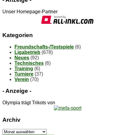
Unser Homepage-Partner
Ka­te­go­rien
Freundschafts-/Testspiele
(6)
Ligabetrieb
(678)
Neues
(92)
Technisches
(6)
Training
(6)
Turniere
(37)
Verein
(70)
- An­zei­ge -
Olympia trägt Trikots von
Ar­chiv
Ar­