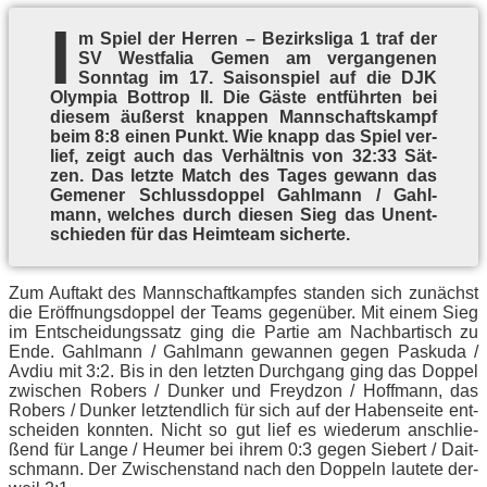
I
m Spiel der Her­ren – Be­zirks­li­ga 1 traf der
SV West­fa­lia Ge­men am ver­gan­ge­nen
Sonn­tag im 17. Sai­son­spiel auf die DJK
Olym­pia Bot­trop II. Die Gäs­te ent­führ­ten bei
die­sem äu­ßerst knap­pen Mann­schafts­kampf
beim 8:8 ei­nen Punkt. Wie knapp das Spiel ver­
lief, zeigt auch das Ver­hält­nis von 32:33 Sät­
zen. Das letz­te Match des Ta­ges ge­wann das
Ge­me­ner Schluss­dop­pel Gahl­mann / Gahl­
mann, wel­ches durch die­sen Sieg das Un­ent­
schie­den für das Heim­team sicherte.
Zum Auf­takt des Mann­schaft­kamp­fes stan­den sich zu­nächst
die Er­öff­nungs­dop­pel der Teams ge­gen­über. Mit ei­nem Sieg
im Ent­schei­dungs­satz ging die Par­tie am Nach­bar­tisch zu
Ende. Gahl­mann / Gahl­mann ge­wan­nen ge­gen Pas­ku­da /
Av­diu mit 3:2. Bis in den letz­ten Durch­gang ging das Dop­pel
zwi­schen Ro­bers / Dun­ker und Freyd­zon / Hoff­mann, das
Ro­bers / Dun­ker letzt­end­lich für sich auf der Ha­ben­sei­te ent­
schei­den konn­ten. Nicht so gut lief es wie­der­um an­schlie­
ßend für Lan­ge / Heu­mer bei ih­rem 0:3 ge­gen Sie­bert / Dait­
sch­mann. Der Zwi­schen­stand nach den Dop­peln lau­te­te der­