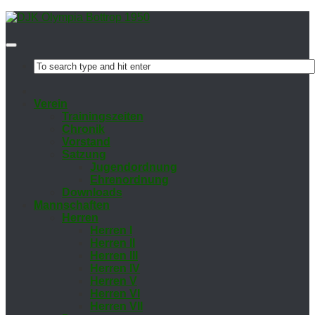
Ver­ein
Trai­nings­zei­ten
Chro­nik
Vor­stand
Sat­zung
Ju­gend­ord­nung
Eh­ren­ord­nung
Down­loads
Mann­schaf­ten
Her­ren
Her­ren I
Her­ren II
Her­ren III
Her­ren IV
Her­ren V
Her­ren VI
Her­ren VII