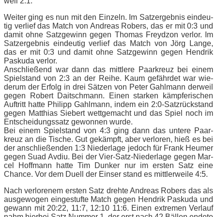
weil 2:1.
Wei­ter ging es nun mit den Ein­zeln. Im Satz­er­geb­nis ein­deu­
tig ver­lief das Match von An­dre­as Ro­bers, das er mit 0:3 und
da­mit ohne Satz­ge­winn ge­gen Tho­mas Freyd­zon ver­lor. Im
Satz­er­geb­nis ein­deu­tig ver­lief das Match von Jörg Lan­ge,
das er mit 0:3 und da­mit ohne Satz­ge­winn ge­gen Hen­drik
Pas­ku­da ver­lor.
An­schlie­ßend war dann das mitt­le­re Paar­kreuz bei ei­nem
Spiel­stand von 2:3 an der Rei­he. Kaum ge­fähr­det war wie­
der­um der Er­folg in drei Sät­zen von Pe­ter Gahl­mann der­weil
ge­gen Ro­bert Dait­sch­mann. Ei­nen star­ken kämp­fe­ri­schen
Auf­tritt hat­te Phil­ipp Gahl­mann, in­dem ein 2:0‑Satzrückstand
ge­gen Mat­thi­as Sie­bert wett­ge­macht und das Spiel noch im
Ent­schei­dungs­satz ge­won­nen wur­de.
Bei ei­nem Spiel­stand von 4:3 ging dann das un­te­re Paar­
kreuz an die Ti­sche. Gut ge­kämpft, aber ver­lo­ren, hieß es bei
der an­schlie­ßen­den 1:3 Nie­der­la­ge je­doch für Frank Heu­mer
ge­gen Suad Av­diu. Bei der Vier-Satz-Nie­der­la­ge ge­gen Mar­
cel Hoff­mann hat­te Tim Dun­ker nur im ers­ten Satz eine
Chan­ce. Vor dem Du­ell der Ein­ser stand es mitt­ler­wei­le 4:5.
Nach ver­lo­re­nem ers­ten Satz dreh­te An­dre­as Ro­bers das als
aus­ge­wo­gen ein­ge­stuf­te Match ge­gen Hen­drik Pas­ku­da und
ge­wann mit 20:22, 11:7, 12:10 11:6. Ei­nen ex­tre­men Ver­lauf
nahm hier­bei Satz Num­mer 1, der erst nach 42 Bäl­len en­de­te