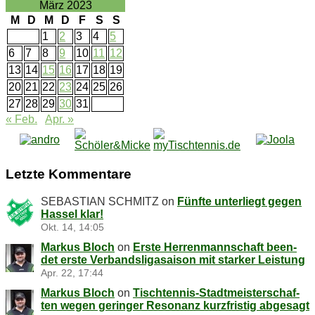
chiv
März 2023
M
D
M
D
F
S
S
1
2
3
4
5
6
7
8
9
10
11
12
13
14
15
16
17
18
19
20
21
22
23
24
25
26
27
28
29
30
31
« Feb.
Apr. »
Letz­te Kommentare
SEBASTIAN SCHMITZ
on
Fünf­te un­ter­liegt ge­gen
Has­sel klar!
Okt. 14, 14:05
Markus Bloch
on
Ers­te Her­ren­mann­schaft be­en­
det ers­te Ver­bands­li­ga­sai­son mit star­ker Leistung
Apr. 22, 17:44
Markus Bloch
on
Tisch­ten­nis-Stadt­meis­ter­schaf­
ten we­gen ge­rin­ger Re­so­nanz kurz­fris­tig abgesagt