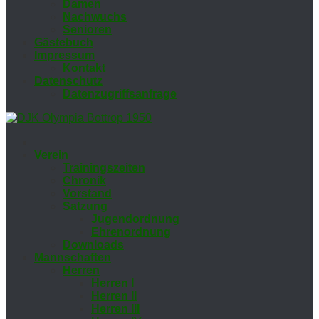
Da­men
Nach­wuchs
Se­nio­ren
Gäs­te­buch
Im­pres­sum
Kon­takt
Da­ten­schutz
Da­ten­zu­griffs­an­fra­ge
Ver­ein
Trai­nings­zei­ten
Chro­nik
Vor­stand
Sat­zung
Ju­gend­ord­nung
Eh­ren­ord­nung
Down­loads
Mann­schaf­ten
Her­ren
Her­ren I
Her­ren II
Her­ren III