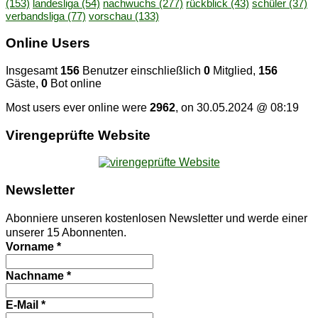
(153)
landesliga
(54)
nachwuchs
(277)
rückblick
(43)
schüler
(37)
verbandsliga
(77)
vorschau
(133)
On­line Users
Insgesamt
156
Benutzer einschließlich
0
Mitglied,
156
Gäste,
0
Bot online
Most users ever online were
2962
, on 30.05.2024 @ 08:19
Vi­ren­ge­prüf­te Website
News­let­ter
Abonniere unseren kostenlosen Newsletter und werde einer
unserer 15 Abonnenten.
Vorname
*
Nachname
*
E-Mail
*