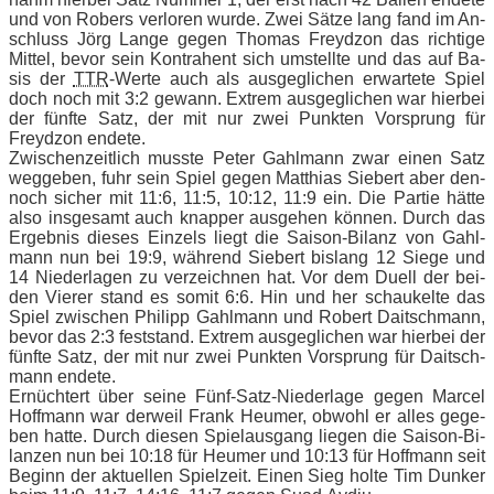
und von Ro­bers ver­lo­ren wur­de. Zwei Sät­ze lang fand im An­
schluss Jörg Lan­ge ge­gen Tho­mas Freyd­zon das rich­ti­ge
Mit­tel, be­vor sein Kon­tra­hent sich um­stell­te und das auf Ba­
sis der
TTR
-Wer­te auch als aus­ge­gli­chen er­war­te­te Spiel
doch noch mit 3:2 ge­wann. Ex­trem aus­ge­gli­chen war hier­bei
der fünf­te Satz, der mit nur zwei Punk­ten Vor­sprung für
Freyd­zon en­de­te.
Zwi­schen­zeit­lich muss­te Pe­ter Gahl­mann zwar ei­nen Satz
weg­ge­ben, fuhr sein Spiel ge­gen Mat­thi­as Sie­bert aber den­
noch si­cher mit 11:6, 11:5, 10:12, 11:9 ein. Die Par­tie hät­te
also ins­ge­samt auch knap­per aus­ge­hen kön­nen. Durch das
Er­geb­nis die­ses Ein­zels liegt die Sai­son-Bi­lanz von Gahl­
mann nun bei 19:9, wäh­rend Sie­bert bis­lang 12 Sie­ge und
14 Nie­der­la­gen zu ver­zeich­nen hat. Vor dem Du­ell der bei­
den Vie­rer stand es so­mit 6:6. Hin und her schau­kel­te das
Spiel zwi­schen Phil­ipp Gahl­mann und Ro­bert Dait­sch­mann,
be­vor das 2:3 fest­stand. Ex­trem aus­ge­gli­chen war hier­bei der
fünf­te Satz, der mit nur zwei Punk­ten Vor­sprung für Dait­sch­
mann en­de­te.
Er­nüch­tert über sei­ne Fünf-Satz-Nie­der­la­ge ge­gen Mar­cel
Hoff­mann war der­weil Frank Heu­mer, ob­wohl er al­les ge­ge­
ben hat­te. Durch die­sen Spiel­aus­gang lie­gen die Sai­son-Bi­
lan­zen nun bei 10:18 für Heu­mer und 10:13 für Hoff­mann seit
Be­ginn der ak­tu­el­len Spiel­zeit. Ei­nen Sieg hol­te Tim Dun­ker