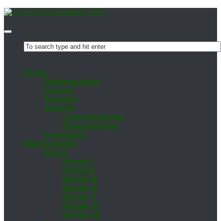
Ver­ein
Trai­nings­zei­ten
Chro­nik
Vor­stand
Sat­zung
Ju­gend­ord­nung
Eh­ren­ord­nung
Down­loads
Mann­schaf­ten
Her­ren
Her­ren I
Her­ren II
Her­ren III
Her­ren IV
Her­ren V
Her­ren VI
Her­ren VII