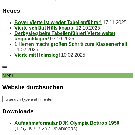
Neu­es
Boy­er Vier­te ist wie­der Tabellenführer!
17.11.2025
Vier­te schlägt Hüls knapp!
12.10.2025
Der­by­sieg beim Ta­bel­len­füh­rer! Vier­te wei­ter
ungeschlagen!
07.10.2025
1 Her­ren macht gro­ßen Schritt zum Klassenerhalt
11.02.2025
Vier­te mit Heimsieg!
10.02.2025
Mehr
Web­site durchsuchen
Down­loads
Aufnahmeformular DJK Olympia Bottrop 1950
(115,3 KB, 7.252 Downloads)