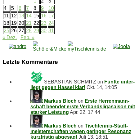
1
2
3
4
5
6
7
8
9
10
11
12
13
14
15
16
17
18
19
20
21
22
23
24
25
26
27
28
29
30
31
« Dez.
Feb. »
Letz­te Kommentare
SEBASTIAN SCHMITZ
on
Fünf­te un­ter­
liegt ge­gen Has­sel klar!
Okt. 14, 14:05
Markus Bloch
on
Ers­te Her­ren­mann­
schaft be­en­det ers­te Ver­bands­li­ga­sai­son mit
star­ker Leistung
Apr. 22, 17:44
Markus Bloch
on
Tisch­ten­nis-Stadt­
meis­ter­schaf­ten we­gen ge­rin­ger Re­so­nanz
kurz­fris­tig abgesagt
Juli 13, 18:51