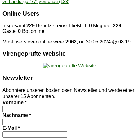
verbandsliga
(77)
vorschau
(133)
On­line Users
Insgesamt
229
Benutzer einschließlich
0
Mitglied,
229
Gäste,
0
Bot online
Most users ever online were
2962
, on 30.05.2024 @ 08:19
Vi­ren­ge­prüf­te Website
News­let­ter
Abonniere unseren kostenlosen Newsletter und werde einer
unserer 15 Abonnenten.
Vorname
*
Nachname
*
E-Mail
*