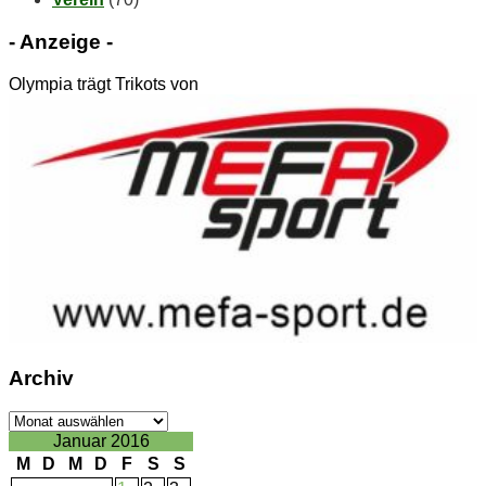
- An­zei­ge -
Olympia trägt Trikots von
Ar­chiv
Ar­
chiv
Januar 2016
M
D
M
D
F
S
S