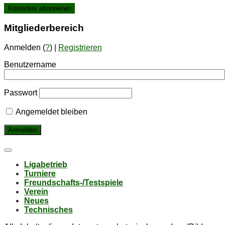
Mit­glie­der­be­reich
Anmelden (
?
) |
Registrieren
Benutzername
Passwort
Angemeldet bleiben
Li­ga­be­trieb
Tur­nie­re
Freund­schafts-/Test­spie­le
Ver­ein
Neu­es
Tech­ni­sches