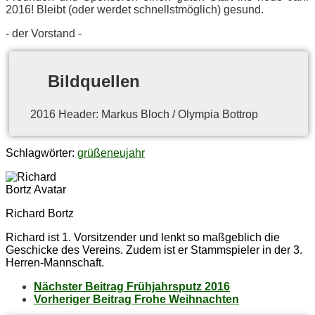
2016! Bleibt (oder wer­det schnellst­mög­lich) gesund.
- der Vorstand -
Bild­quel­len
2016 Hea­der: Mar­kus Bloch / Olym­pia Bottrop
Schlagwörter:
grüße
neujahr
Richard Bortz
Richard ist 1. Vorsitzender und lenkt so maßgeblich die
Geschicke des Vereins. Zudem ist er Stammspieler in der 3.
Herren-Mannschaft.
Nächster Beitrag
Früh­jahrs­putz 2016
Vorheriger Beitrag
Fro­he Weihnachten