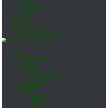
Da­men
Nach­wuchs
Se­nio­ren
Gäs­te­buch
Im­pres­sum
Kon­takt
Da­ten­schutz
Da­ten­zu­griffs­an­fra­ge
Ver­ein
Trai­nings­zei­ten
Chro­nik
Vor­stand
Sat­zung
Ju­gend­ord­nung
Eh­ren­ord­nung
Down­loads
Mann­schaf­ten
Her­ren
Her­ren I
Her­ren II
Her­ren III