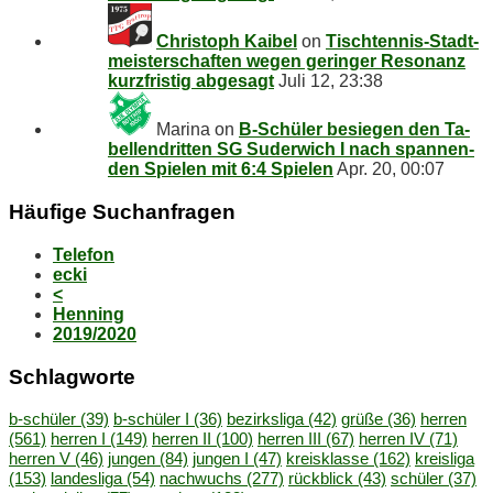
Christoph Kaibel
on
Tisch­ten­nis-Stadt­
meis­ter­schaf­ten we­gen ge­rin­ger Re­so­nanz
kurz­fris­tig abgesagt
Juli 12, 23:38
Marina
on
B‑Schüler be­sie­gen den Ta­
bel­len­drit­ten SG Su­der­wich I nach span­nen­
den Spie­len mit 6:4 Spielen
Apr. 20, 00:07
Häu­fi­ge Suchanfragen
Telefon
ecki
<
Henning
2019/2020
Schlag­wor­te
b-schüler
(39)
b-schüler I
(36)
bezirksliga
(42)
grüße
(36)
herren
(561)
herren I
(149)
herren II
(100)
herren III
(67)
herren IV
(71)
herren V
(46)
jungen
(84)
jungen I
(47)
kreisklasse
(162)
kreisliga
(153)
landesliga
(54)
nachwuchs
(277)
rückblick
(43)
schüler
(37)