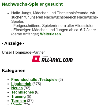
Nach­wuchs-Spie­ler gesucht
Hallo Jungs, Mädchen und Tischtennisfreunde, wir
suchen für unseren Nachwuchsbereich Nachwuchs-
Spieler:
- Fortgeschrittene: Spieler(innen) aller Altersstufen
- Einsteiger: Mädchen und Jungen ab ca. 6-7 Jahre
(gerne Anfänger)
Weiterlesen…
- An­zei­ge -
Unser Homepage-Partner
Ka­te­go­rien
Freundschafts-/Testspiele
(6)
Ligabetrieb
(678)
Neues
(92)
Technisches
(6)
Training
(6)
Turniere
(37)
Verein
(70)