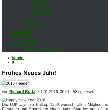
Her­ren IV
Her­ren V
Her­ren VI
Her­ren VII
Da­men
Nach­wuchs
Se­nio­ren
Gäs­te­buch
Im­pres­sum
Kon­takt
Da­ten­schutz
Da­ten­zu­griffs­an­fra­ge
Verein
0
Fro­hes Neu­es Jahr!
von
Richard Bortz
·
01.01.2016, 00:01
·
58x gelesen
Die DJK Olym­pia Bot­trop 1950 wünscht al­len Mit­glie­dern,
Freun­den und Spon­so­ren ei­nen gu­ten Start ins neue Jahr