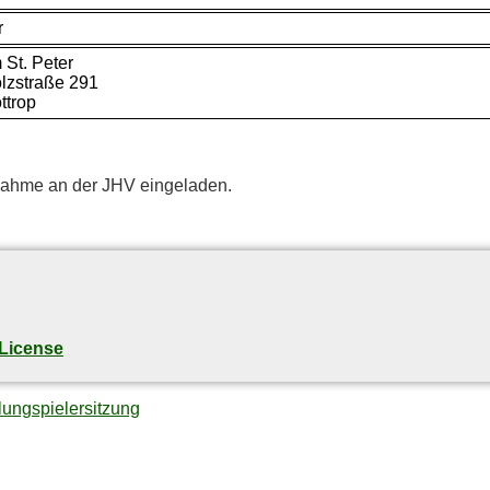
r
 St. Peter
lz­stra­ße 291
ttrop
il­nah­me an der JHV eingeladen.
License
lung
spielersitzung