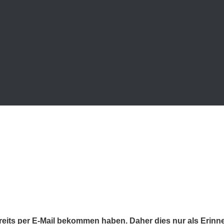
V be­reits per E‑Mail be­kom­men ha­ben. Da­her dies nur als Erin