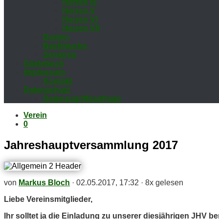
Her­ren IV
Her­ren V
Her­ren VI
Her­ren VII
Da­men
Nach­wuchs
Se­nio­ren
Gäs­te­buch
Im­pres­sum
Kon­takt
Da­ten­schutz
Da­ten­zu­griffs­an­fra­ge
Verein
0
Jah­res­haupt­ver­samm­lung 2017
von
Markus Bloch
·
02.05.2017, 17:32
·
8x gelesen
Lie­be Vereinsmitglieder,
Ihr soll­tet ja die Ein­la­dung zu un­se­rer dies­jäh­ri­gen JH