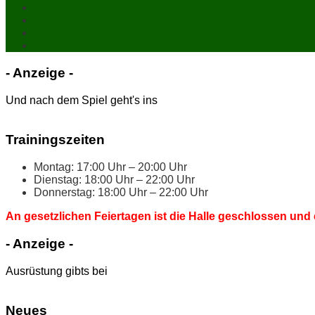
- An­zei­ge -
Und nach dem Spiel geht's ins
Trai­nings­zei­ten
Mon­tag: 17:00 Uhr – 20:00 Uhr
Diens­tag: 18:00 Uhr – 22:00 Uhr
Don­ners­tag: 18:00 Uhr – 22:00 Uhr
An ge­setz­li­chen Fei­er­ta­gen ist die Hal­le ge­schlos­sen und 
- An­zei­ge -
Ausrüstung gibts bei
Neu­es