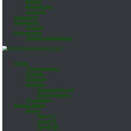
Da­men
Nach­wuchs
Se­nio­ren
Gäs­te­buch
Im­pres­sum
Kon­takt
Da­ten­schutz
Da­ten­zu­griffs­an­fra­ge
Ver­ein
Trai­nings­zei­ten
Chro­nik
Vor­stand
Sat­zung
Ju­gend­ord­nung
Eh­ren­ord­nung
Down­loads
Mann­schaf­ten
Her­ren
Her­ren I
Her­ren II
Her­ren III