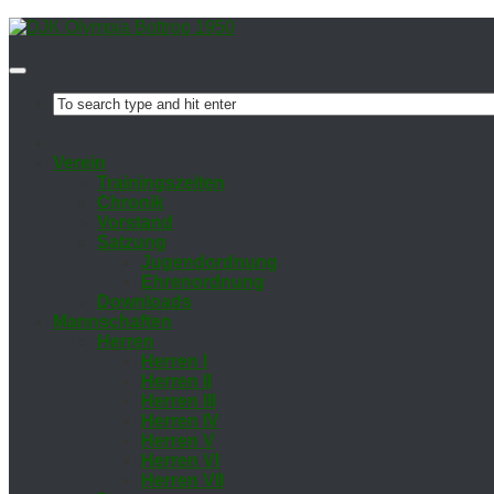
Ver­ein
Trai­nings­zei­ten
Chro­nik
Vor­stand
Sat­zung
Ju­gend­ord­nung
Eh­ren­ord­nung
Down­loads
Mann­schaf­ten
Her­ren
Her­ren I
Her­ren II
Her­ren III
Her­ren IV
Her­ren V
Her­ren VI
Her­ren VII