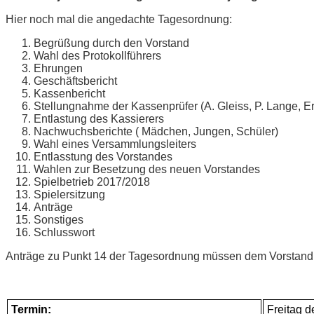
Hier noch mal die an­ge­dach­te Tagesordnung:
Be­grü­ßung durch den Vorstand
Wahl des Protokollführers
Eh­run­gen
Ge­schäfts­be­richt
Kas­sen­be­richt
Stel­lung­nah­me der Kas­sen­prü­fer (A. Gleiss, P. Lan­ge, Er
Ent­las­tung des Kassierers
Nach­wuchs­be­rich­te ( Mäd­chen, Jun­gen, Schüler)
Wahl ei­nes Versammlungsleiters
Ent­las­s­tung des Vorstandes
Wah­len zur Be­set­zung des neu­en Vorstandes
Spiel­be­trieb 2017/2018
Spie­ler­sit­zung
An­trä­ge
Sons­ti­ges
Schluss­wort
An­trä­ge zu Punkt 14 der Ta­ges­ord­nung müs­sen dem Vor­stan
Ter­min:
Frei­tag 