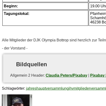
Be­ginn:
19.00 Uh
Ta­gungs­lo­kal:
Pfarr­heim
Scharn­hö
46238 Bo
Alle Mit­glie­der der DJK Olym­pia Bot­trop sind herz­lich zur Te
- der Vorstand -
Bild­quel­len
All­ge­mein 2 Hea­der:
Claudia Peters/Pixabay
|
Pixabay 
Schlagwörter:
jahreshauptversammlung
jhv
mitgliederversamm