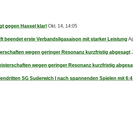
egt ge­gen Has­sel klar!
Okt. 14, 14:05
t be­en­det ers­te Ver­bands­li­ga­sai­son mit star­ker Leistung
Ap
ter­schaf­ten we­gen ge­rin­ger Re­so­nanz kurz­fris­tig abgesagt
is­ter­schaf­ten we­gen ge­rin­ger Re­so­nanz kurz­fris­tig abges
len­drit­ten SG Su­der­wich I nach span­nen­den Spie­len mit 6: