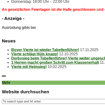
Don­ners­tag: 18:00 Uhr – 22:00 Uhr
An ge­setz­li­chen Fei­er­ta­gen ist die Hal­le ge­schlos­sen und 
- An­zei­ge -
Ausrüstung gibts bei
Neu­es
Boy­er Vier­te ist wie­der Tabellenführer!
17.11.2025
Vier­te schlägt Hüls knapp!
12.10.2025
Der­by­sieg beim Ta­bel­len­füh­rer! Vier­te wei­ter unges
1 Her­ren macht gro­ßen Schritt zum Klassenerhalt
11
Vier­te mit Heimsieg!
10.02.2025
Mehr
Web­site durchsuchen