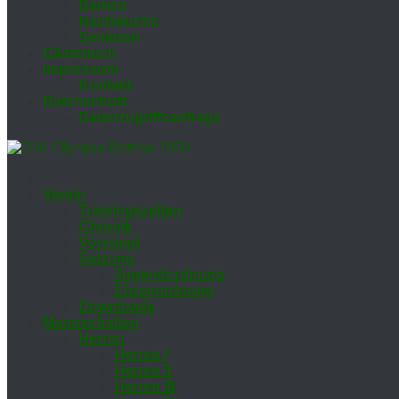
Da­men
Nach­wuchs
Se­nio­ren
Gäs­te­buch
Im­pres­sum
Kon­takt
Da­ten­schutz
Da­ten­zu­griffs­an­fra­ge
Ver­ein
Trai­nings­zei­ten
Chro­nik
Vor­stand
Sat­zung
Ju­gend­ord­nung
Eh­ren­ord­nung
Down­loads
Mann­schaf­ten
Her­ren
Her­ren I
Her­ren II
Her­ren III