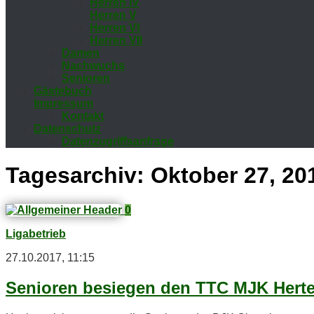
Her­ren IV
Her­ren V
Her­ren VI
Her­ren VII
Da­men
Nach­wuchs
Se­nio­ren
Gäs­te­buch
Im­pres­sum
Kon­takt
Da­ten­schutz
Da­ten­zu­griffs­an­fra­ge
Tagesarchiv:
Oktober 27, 20
0
Ligabetrieb
27.10.2017, 11:15
Se­nio­ren be­sie­gen den TTC MJK Her­t