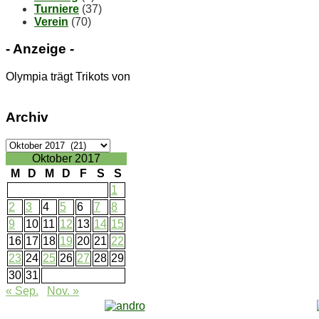
Turniere
(37)
Verein
(70)
- An­zei­ge -
Olympia trägt Trikots von
Ar­chiv
Ar­
chiv
Oktober 2017
M
D
M
D
F
S
S
1
2
3
4
5
6
7
8
9
10
11
12
13
14
15
16
17
18
19
20
21
22
23
24
25
26
27
28
29
30
31
« Sep.
Nov. »