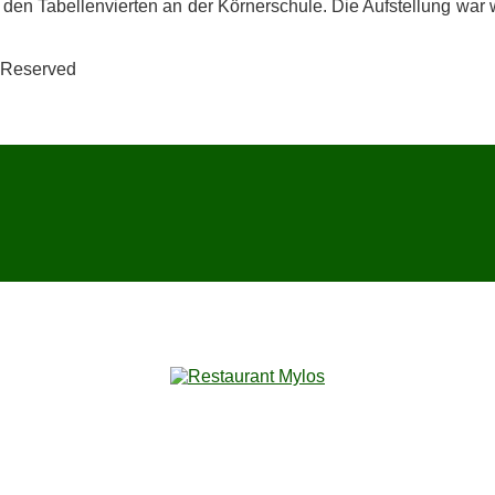
 den Ta­bel­len­vier­ten an der Kör­ner­schu­le. Die Auf­stel­lung war
ts Reserved