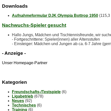
Down­loads
Aufnahmeformular DJK Olympia Bottrop 1950
(115,3
Nach­wuchs-Spie­ler gesucht
Hallo Jungs, Mädchen und Tischtennisfreunde, wir suc
- Fortgeschrittene: Spieler(innen) aller Altersstufen
- Einsteiger: Mädchen und Jungen ab ca. 6-7 Jahre (ger
- An­zei­ge -
Unser Homepage-Partner
Ka­te­go­rien
Freundschafts-/Testspiele
(6)
Ligabetrieb
(678)
Neues
(92)
Technisches
(6)
Training
(6)