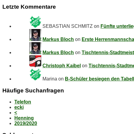
Letz­te Kommentare
SEBASTIAN SCHMITZ
on
Fünf­te un­ter­li
Markus Bloch
on
Ers­te Her­ren­mann­schaf
Markus Bloch
on
Tisch­ten­nis-Stadt­meis­
Christoph Kaibel
on
Tisch­ten­nis-Stadt­me
Marina
on
B‑Schüler be­sie­gen den Ta­bel­
Häu­fi­ge Suchanfragen
Telefon
ecki
<
Henning
2019/2020