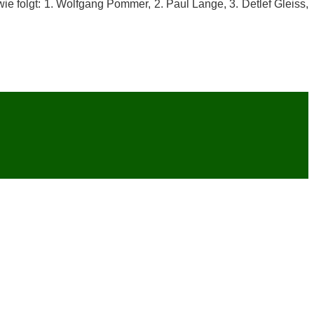
 wie folgt: 1. Wolf­gang Pom­mer, 2. Paul Lan­ge, 3. Det­lef Gleiss,