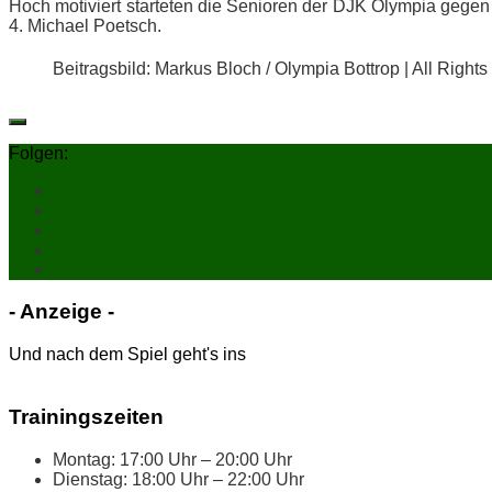
Hoch mo­ti­viert star­te­ten die Se­nio­ren der DJK Olym­pia ge­gen
4. Mi­cha­el Poetsch.
Bei­trags­bild: Mar­kus Bloch / Olym­pia Bot­trop | All Righ
Folgen:
- An­zei­ge -
Und nach dem Spiel geht's ins
Trai­nings­zei­ten
Mon­tag: 17:00 Uhr – 20:00 Uhr
Diens­tag: 18:00 Uhr – 22:00 Uhr