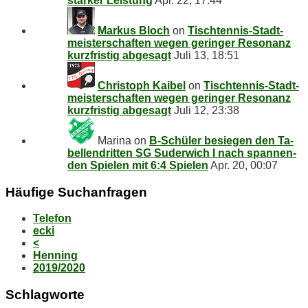
star­ker Leistung
Apr. 22, 17:44
Markus Bloch
on
Tisch­ten­nis-Stadt­
meis­ter­schaf­ten we­gen ge­rin­ger Re­so­nanz
kurz­fris­tig abgesagt
Juli 13, 18:51
Christoph Kaibel
on
Tisch­ten­nis-Stadt­
meis­ter­schaf­ten we­gen ge­rin­ger Re­so­nanz
kurz­fris­tig abgesagt
Juli 12, 23:38
Marina
on
B‑Schüler be­sie­gen den Ta­
bel­len­drit­ten SG Su­der­wich I nach span­nen­
den Spie­len mit 6:4 Spielen
Apr. 20, 00:07
Häu­fi­ge Suchanfragen
Telefon
ecki
<
Henning
2019/2020
Schlag­wor­te