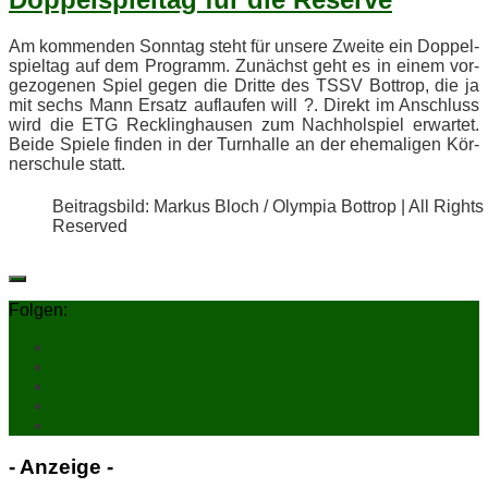
Am kom­men­den Sonn­tag steht für un­se­re Zwei­te ein Dop­pel­
spiel­tag auf dem Pro­gramm. Zu­nächst geht es in ei­nem vor­
ge­zo­ge­nen Spiel ge­gen die Drit­te des TSSV Bot­trop, die ja
mit sechs Mann Er­satz auf­lau­fen will ?. Di­rekt im An­schluss
wird die ETG Reck­ling­hau­sen zum Nach­hol­spiel er­war­tet.
Bei­de Spie­le fin­den in der Turn­hal­le an der ehe­ma­li­gen Kör­
ner­schu­le statt.
Bei­trags­bild: Mar­kus Bloch / Olym­pia Bot­trop | All Rights
Reserved
Folgen:
- An­zei­ge -