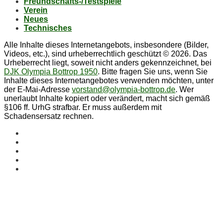
Freund­schafts-/Test­spie­le
Ver­ein
Neu­es
Tech­ni­sches
Alle Inhalte dieses Internetangebots, insbesondere (Bilder,
Videos, etc.), sind urheberrechtlich geschützt © 2026. Das
Urheberrecht liegt, soweit nicht anders gekennzeichnet, bei
DJK Olympia Bottrop 1950
. Bitte fragen Sie uns, wenn Sie
Inhalte dieses Internetangebotes verwenden möchten, unter
der E-Mai-Adresse
vorstand@olympia-bottrop.de
. Wer
unerlaubt Inhalte kopiert oder verändert, macht sich gemäß
§106 ff. UrhG strafbar. Er muss außerdem mit
Schadensersatz rechnen.