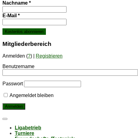
Nachname
*
E-Mail
*
Mit­glie­der­be­reich
Anmelden (
?
) |
Registrieren
Benutzername
Passwort
Angemeldet bleiben
Li­ga­be­trieb
Tur­nie­re