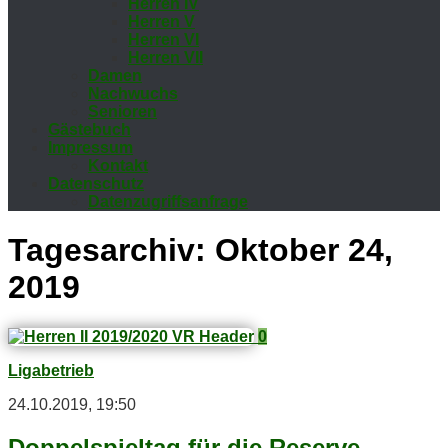
Her­ren IV
Her­ren V
Her­ren VI
Her­ren VII
Da­men
Nach­wuchs
Se­nio­ren
Gäs­te­buch
Im­pres­sum
Kon­takt
Da­ten­schutz
Da­ten­zu­griffs­an­fra­ge
Tagesarchiv:
Oktober 24,
2019
0
Ligabetrieb
24.10.2019, 19:50
Dop­pel­spiel­tag für die Reserve