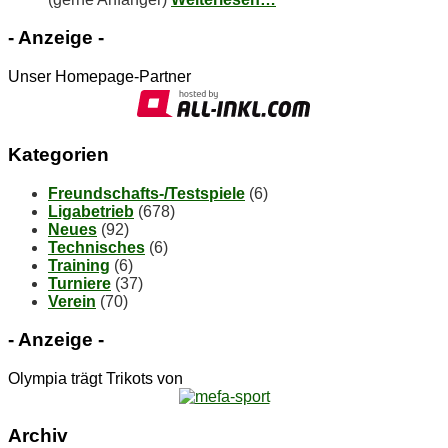
- An­zei­ge -
Unser Homepage-Partner
Ka­te­go­rien
Freundschafts-/Testspiele
(6)
Ligabetrieb
(678)
Neues
(92)
Technisches
(6)
Training
(6)
Turniere
(37)
Verein
(70)
- An­zei­ge -
Olympia trägt Trikots von
Ar­chiv