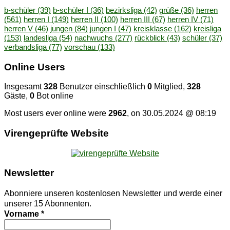
b-schüler
(39)
b-schüler I
(36)
bezirksliga
(42)
grüße
(36)
herren
(561)
herren I
(149)
herren II
(100)
herren III
(67)
herren IV
(71)
herren V
(46)
jungen
(84)
jungen I
(47)
kreisklasse
(162)
kreisliga
(153)
landesliga
(54)
nachwuchs
(277)
rückblick
(43)
schüler
(37)
verbandsliga
(77)
vorschau
(133)
On­line Users
Insgesamt
328
Benutzer einschließlich
0
Mitglied,
328
Gäste,
0
Bot online
Most users ever online were
2962
, on 30.05.2024 @ 08:19
Vi­ren­ge­prüf­te Website
News­let­ter
Abonniere unseren kostenlosen Newsletter und werde einer
unserer 15 Abonnenten.
Vorname
*