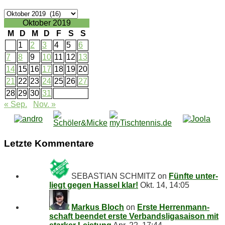
Ar­
chiv
Oktober 2019
M
D
M
D
F
S
S
1
2
3
4
5
6
7
8
9
10
11
12
13
14
15
16
17
18
19
20
21
22
23
24
25
26
27
28
29
30
31
« Sep.
Nov. »
Letz­te Kommentare
SEBASTIAN SCHMITZ
on
Fünf­te un­ter­
liegt ge­gen Has­sel klar!
Okt. 14, 14:05
Markus Bloch
on
Ers­te Her­ren­mann­
schaft be­en­det ers­te Ver­bands­li­ga­sai­son mit