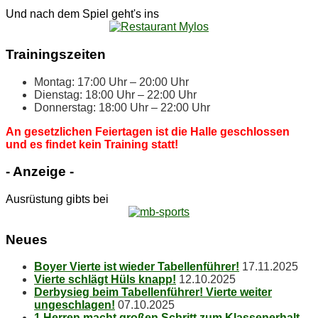
Und nach dem Spiel geht's ins
Trai­nings­zei­ten
Mon­tag: 17:00 Uhr – 20:00 Uhr
Diens­tag: 18:00 Uhr – 22:00 Uhr
Don­ners­tag: 18:00 Uhr – 22:00 Uhr
An ge­setz­li­chen Fei­er­ta­gen ist die Hal­le ge­schlos­sen
und es fin­det kein Trai­ning statt!
- An­zei­ge -
Ausrüstung gibts bei
Neu­es
Boy­er Vier­te ist wie­der Tabellenführer!
17.11.2025
Vier­te schlägt Hüls knapp!
12.10.2025
Der­by­sieg beim Ta­bel­len­füh­rer! Vier­te wei­ter
ungeschlagen!
07.10.2025
1 Her­ren macht gro­ßen Schritt zum Klassenerhalt