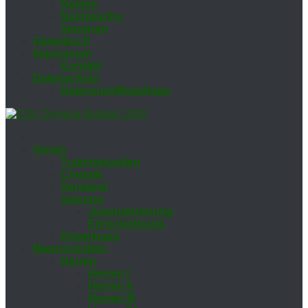
Da­men
Nach­wuchs
Se­nio­ren
Gäs­te­buch
Im­pres­sum
Kon­takt
Da­ten­schutz
Da­ten­zu­griffs­an­fra­ge
Ver­ein
Trai­nings­zei­ten
Chro­nik
Vor­stand
Sat­zung
Ju­gend­ord­nung
Eh­ren­ord­nung
Down­loads
Mann­schaf­ten
Her­ren
Her­ren I
Her­ren II
Her­ren III