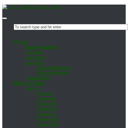
Ver­ein
Trai­nings­zei­ten
Chro­nik
Vor­stand
Sat­zung
Ju­gend­ord­nung
Eh­ren­ord­nung
Down­loads
Mann­schaf­ten
Her­ren
Her­ren I
Her­ren II
Her­ren III
Her­ren IV
Her­ren V
Her­ren VI
Her­ren VII