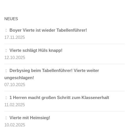
NEU­ES
Boy­er Vier­te ist wie­der Tabellenführer!
17.11.2025
Vier­te schlägt Hüls knapp!
12.10.2025
Der­by­sieg beim Ta­bel­len­füh­rer! Vier­te wei­ter
ungeschlagen!
07.10.2025
1 Her­ren macht gro­ßen Schritt zum Klassenerhalt
11.02.2025
Vier­te mit Heimsieg!
10.02.2025