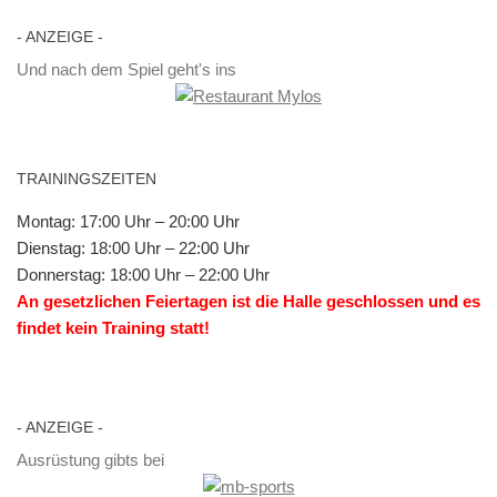
- AN­ZEI­GE -
Und nach dem Spiel geht's ins
TRAI­NINGS­ZEI­TEN
Mon­tag: 17:00 Uhr – 20:00 Uhr
Diens­tag: 18:00 Uhr – 22:00 Uhr
Don­ners­tag: 18:00 Uhr – 22:00 Uhr
An ge­setz­li­chen Fei­er­ta­gen ist die Hal­le ge­schlos­sen und es
fin­det kein Trai­ning statt!
- AN­ZEI­GE -
Ausrüstung gibts bei