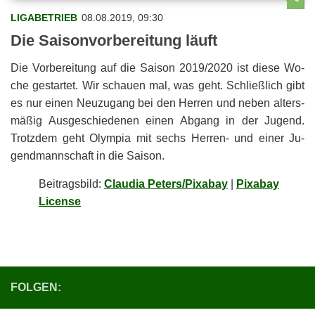
LIGABETRIEB
08.08.2019, 09:30
Die Sai­son­vor­be­rei­tung läuft
Die Vor­be­rei­tung auf die Sai­son 2019/2020 ist die­se Wo­
che ge­star­tet. Wir schau­en mal, was geht. Schließ­lich gibt
es nur ei­nen Neu­zu­gang bei den Her­ren und ne­ben al­ters­
mä­ßig Aus­ge­schie­de­nen ei­nen Ab­gang in der Ju­gend.
Trotz­dem geht Olym­pia mit sechs Her­ren- und ei­ner Ju­
gend­mann­schaft in die Saison.
Bei­trags­bild:
Claudia Peters/Pixabay
|
Pixabay
License
FOLGEN: