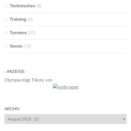
Technisches
(6)
Training
(6)
Turniere
(37)
Verein
(70)
- AN­ZEI­GE -
Olympia trägt Trikots von
AR­CHIV
Ar­
chiv