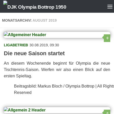
MONATSARCHIV:
AUGUST 2019
0
LIGABETRIEB
30.08.2019, 09:30
Die neue Sai­son startet
An die­sem Wo­chen­en­de be­ginnt für Olym­pia die neue
Tisch­ten­nis-Sai­son. Wer­fen wir also ei­nen Blick auf den
ers­ten Spieltag.
Bei­trags­bild: Mar­kus Bloch / Olym­pia Bot­trop | All Right
Reserved
0