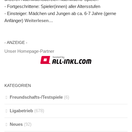
- Fortgeschrittene: Spieler(innen) aller Altersstufen
- Einsteiger: Mädchen und Jungen ab ca. 6-7 Jahre (gerne
Anfänger)
Weiterlesen…
- AN­ZEI­GE -
Unser Homepage-Partner
KA­TE­GO­RIEN
Freundschafts-/Testspiele
(6)
Ligabetrieb
(678)
Neues
(92)