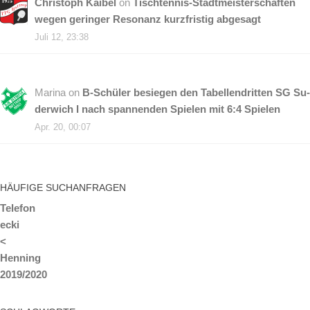
Christoph Kaibel
on
Tisch­ten­nis-Stadt­meis­ter­schaf­ten
we­gen ge­rin­ger Re­so­nanz kurz­fris­tig abgesagt
Juli 12, 23:38
Marina
on
B‑Schüler be­sie­gen den Ta­bel­len­drit­ten SG Su­
der­wich I nach span­nen­den Spie­len mit 6:4 Spielen
Apr. 20, 00:07
HÄU­FI­GE SUCHANFRAGEN
Telefon
ecki
<
Henning
2019/2020