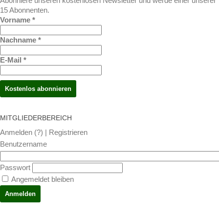
Abonniere unseren kostenlosen Newsletter und werde einer unserer
15 Abonnenten.
Vorname
*
Nachname
*
E-Mail
*
MIT­GLIE­DER­BE­REICH
Anmelden (
?
) |
Registrieren
Benutzername
Passwort
Angemeldet bleiben