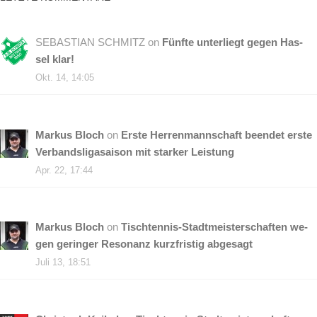
SEBASTIAN SCHMITZ
on
Fünf­te un­ter­liegt ge­gen Has­
sel klar!
Okt. 14, 14:05
Markus Bloch
on
Ers­te Her­ren­mann­schaft be­en­det ers­te
Ver­bands­li­ga­sai­son mit star­ker Leistung
Apr. 22, 17:44
Markus Bloch
on
Tisch­ten­nis-Stadt­meis­ter­schaf­ten we­
gen ge­rin­ger Re­so­nanz kurz­fris­tig abgesagt
Juli 13, 18:51