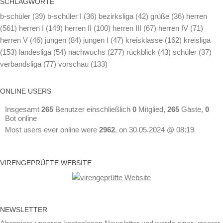
SCHLAG­WOR­TE
b-schüler
(39)
b-schüler I
(36)
bezirksliga
(42)
grüße
(36)
herren
(561)
herren I
(149)
herren II
(100)
herren III
(67)
herren IV
(71)
herren V
(46)
jungen
(84)
jungen I
(47)
kreisklasse
(162)
kreisliga
(153)
landesliga
(54)
nachwuchs
(277)
rückblick
(43)
schüler
(37)
verbandsliga
(77)
vorschau
(133)
ON­LINE USERS
Insgesamt
265
Benutzer einschließlich
0
Mitglied,
265
Gäste,
0
Bot online
Most users ever online were
2962
, on 30.05.2024 @ 08:19
VI­REN­GE­PRÜF­TE WEBSITE
NEWS­LET­TER