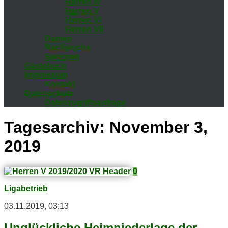
Her­ren IV
Her­ren V
Her­ren VI
Her­ren VII
Da­men
Nach­wuchs
Se­nio­ren
Gäs­te­buch
Im­pres­sum
Kon­takt
Da­ten­schutz
Da­ten­zu­griffs­an­fra­ge
Tagesarchiv:
November 3,
2019
0
Ligabetrieb
03.11.2019, 03:13
Un­glück­li­che Heim­nie­der­la­ge der