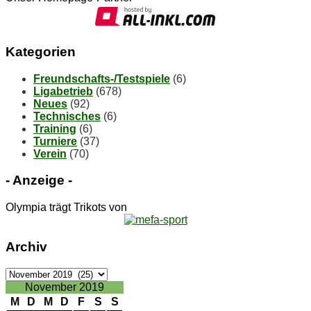
Ka­te­go­rien
Freundschafts-/Testspiele
(6)
Ligabetrieb
(678)
Neues
(92)
Technisches
(6)
Training
(6)
Turniere
(37)
Verein
(70)
- An­zei­ge -
Olympia trägt Trikots von
Ar­chiv
Ar­
chiv
November 2019
M
D
M
D
F
S
S