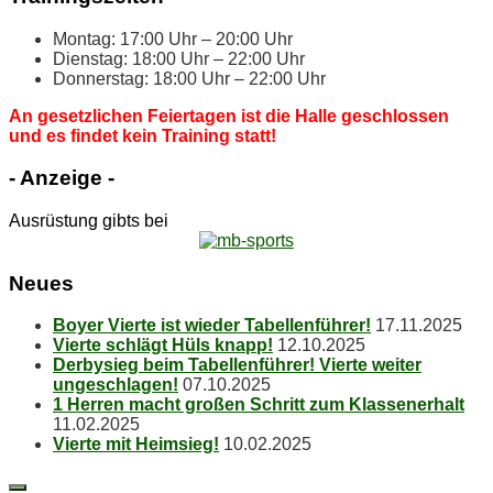
Mon­tag: 17:00 Uhr – 20:00 Uhr
Diens­tag: 18:00 Uhr – 22:00 Uhr
Don­ners­tag: 18:00 Uhr – 22:00 Uhr
An ge­setz­li­chen Fei­er­ta­gen ist die Hal­le ge­schlos­sen
und es fin­det kein Trai­ning statt!
- An­zei­ge -
Ausrüstung gibts bei
Neu­es
Boy­er Vier­te ist wie­der Tabellenführer!
17.11.2025
Vier­te schlägt Hüls knapp!
12.10.2025
Der­by­sieg beim Ta­bel­len­füh­rer! Vier­te wei­ter
ungeschlagen!
07.10.2025
1 Her­ren macht gro­ßen Schritt zum Klassenerhalt
11.02.2025
Vier­te mit Heimsieg!
10.02.2025