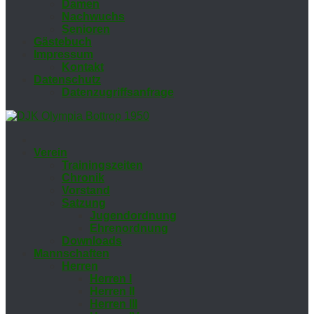
Da­men
Nach­wuchs
Se­nio­ren
Gäs­te­buch
Im­pres­sum
Kon­takt
Da­ten­schutz
Da­ten­zu­griffs­an­fra­ge
Ver­ein
Trai­nings­zei­ten
Chro­nik
Vor­stand
Sat­zung
Ju­gend­ord­nung
Eh­ren­ord­nung
Down­loads
Mann­schaf­ten
Her­ren
Her­ren I
Her­ren II
Her­ren III