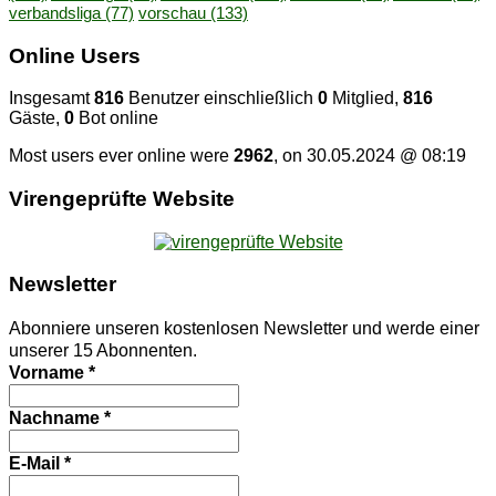
verbandsliga
(77)
vorschau
(133)
On­line Users
Insgesamt
816
Benutzer einschließlich
0
Mitglied,
816
Gäste,
0
Bot online
Most users ever online were
2962
, on 30.05.2024 @ 08:19
Vi­ren­ge­prüf­te Website
News­let­ter
Abonniere unseren kostenlosen Newsletter und werde einer
unserer 15 Abonnenten.
Vorname
*
Nachname
*
E-Mail
*