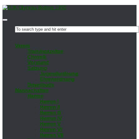
Ver­ein
Trai­nings­zei­ten
Chro­nik
Vor­stand
Sat­zung
Ju­gend­ord­nung
Eh­ren­ord­nung
Down­loads
Mann­schaf­ten
Her­ren
Her­ren I
Her­ren II
Her­ren III
Her­ren IV
Her­ren V
Her­ren VI
Her­ren VII