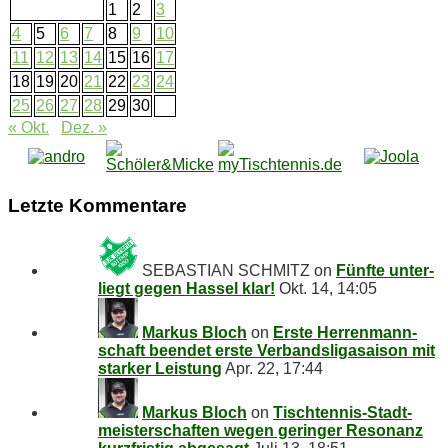
1
2
3
4
5
6
7
8
9
10
11
12
13
14
15
16
17
18
19
20
21
22
23
24
25
26
27
28
29
30
« Okt.
Dez. »
Letz­te Kommentare
SEBASTIAN SCHMITZ
on
Fünf­te un­ter­
liegt ge­gen Has­sel klar!
Okt. 14, 14:05
Markus Bloch
on
Ers­te Her­ren­mann­
schaft be­en­det ers­te Ver­bands­li­ga­sai­son mit
star­ker Leistung
Apr. 22, 17:44
Markus Bloch
on
Tisch­ten­nis-Stadt­
meis­ter­schaf­ten we­gen ge­rin­ger Re­so­nanz