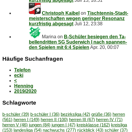
kurz­fris­tig abgesagt
Juli 13, 18:51
Christoph Kaibel
on
Tisch­ten­nis-Stadt­
meis­ter­schaf­ten we­gen ge­rin­ger Re­so­nanz
kurz­fris­tig abgesagt
Juli 12, 23:38
Marina
on
B‑Schüler be­sie­gen den Ta­
bel­len­drit­ten SG Su­der­wich I nach span­nen­
den Spie­len mit 6:4 Spielen
Apr. 20, 00:07
Häu­fi­ge Suchanfragen
Telefon
ecki
<
Henning
2019/2020
Schlag­wor­te
b-schüler
(39)
b-schüler I
(36)
bezirksliga
(42)
grüße
(36)
herren
(561)
herren I
(149)
herren II
(100)
herren III
(67)
herren IV
(71)
herren V
(46)
jungen
(84)
jungen I
(47)
kreisklasse
(162)
kreisliga
(153)
landesliga
(54)
nachwuchs
(277)
rückblick
(43)
schüler
(37)