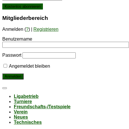
Mit­glie­der­be­reich
Anmelden (
?
) |
Registrieren
Benutzername
Passwort
Angemeldet bleiben
Li­ga­be­trieb
Tur­nie­re
Freund­schafts-/Test­spie­le
Ver­ein
Neu­es
Tech­ni­sches