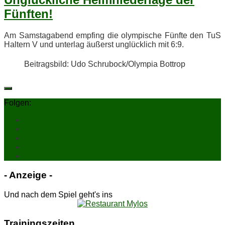
Fünften!
Am Sams­tag­abend emp­fing die olym­pi­sche Fünf­te den TuS
Hal­tern V und un­ter­lag äu­ßerst un­glück­lich mit 6:9.
Bei­trags­bild: Udo Schrubock/​Olympia Bottrop
Folgen:
- An­zei­ge -
Und nach dem Spiel geht's ins
Trai­nings­zei­ten