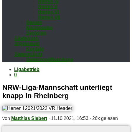
Her­ren IV
Her­ren V
Her­ren VI
Her­ren VII
Da­men
Nach­wuchs
Se­nio­ren
Gäs­te­buch
Im­pres­sum
Kon­takt
Da­ten­schutz
Da­ten­zu­griffs­an­fra­ge
Ligabetrieb
0
NRW-Liga-Mann­schaft un­ter­liegt
knapp in Rheinberg
von
Matthias Siebert
·
11.10.2021, 16:53
·
26x gelesen