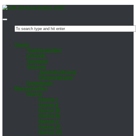
Ver­ein
Trai­nings­zei­ten
Chro­nik
Vor­stand
Sat­zung
Ju­gend­ord­nung
Eh­ren­ord­nung
Down­loads
Mann­schaf­ten
Her­ren
Her­ren I
Her­ren II
Her­ren III
Her­ren IV
Her­ren V
Her­ren VI
Her­ren VII