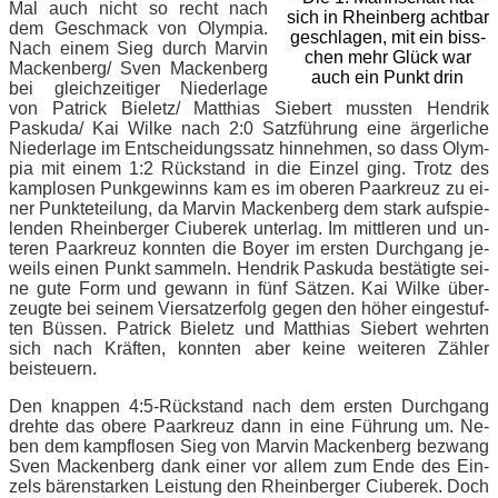
Mal auch nicht so recht nach
sich in Rhein­berg acht­bar
dem Ge­schmack von Olym­pia.
ge­schla­gen, mit ein biss­
Nach ei­nem Sieg durch Mar­vin
chen mehr Glück war
Mackenberg/​ Sven Ma­cken­berg
auch ein Punkt drin
bei gleich­zei­ti­ger Nie­der­la­ge
von Pa­trick Bieletz/​ Mat­thi­as Sie­bert muss­ten Hen­drik
Paskuda/​ Kai Wil­ke nach 2:0 Satz­füh­rung eine är­ger­li­che
Nie­der­la­ge im Ent­schei­dungs­satz hin­neh­men, so dass Olym­
pia mit ei­nem 1:2 Rück­stand in die Ein­zel ging. Trotz des
kam­p­lo­sen Punk­ge­winns kam es im obe­ren Paar­kreuz zu ei­
ner Punk­te­tei­lung, da Mar­vin Ma­cken­berg dem stark auf­spie­
len­den Rhein­ber­ger Ciube­rek un­ter­lag. Im mitt­le­ren und un­
te­ren Paar­kreuz konn­ten die Boy­er im ers­ten Durch­gang je­
weils ei­nen Punkt sam­meln. Hen­drik Pas­ku­da be­stä­tig­te sei­
ne gute Form und ge­wann in fünf Sät­zen. Kai Wil­ke über­
zeug­te bei sei­nem Vier­satz­er­folg ge­gen den hö­her ein­ge­stuf­
ten Büs­sen. Pa­trick Bie­letz und Mat­thi­as Sie­bert wehr­ten
sich nach Kräf­ten, konn­ten aber kei­ne wei­te­ren Zäh­ler
beisteuern.
Den knap­pen 4:5‑Rückstand nach dem ers­ten Durch­gang
dreh­te das obe­re Paar­kreuz dann in eine Füh­rung um. Ne­
ben dem kampf­lo­sen Sieg von Mar­vin Ma­cken­berg be­zwang
Sven Ma­cken­berg dank ei­ner vor al­lem zum Ende des Ein­
zels bä­ren­star­ken Leis­tung den Rhein­ber­ger Ciube­rek. Doch