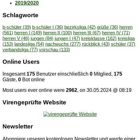
2019/2020
Schlag­wor­te
b-schüler
(39)
b-schüler I
(36)
bezirksliga
(42)
grüße
(36)
herren
(561)
herren I
(149)
herren II
(100)
herren III
(67)
herren IV
(71)
herren V
(46)
jungen
(84)
jungen I
(47)
kreisklasse
(162)
kreisliga
(153)
landesliga
(54)
nachwuchs
(277)
rückblick
(43)
schüler
(37)
verbandsliga
(77)
vorschau
(133)
On­line Users
Insgesamt
175
Benutzer einschließlich
0
Mitglied,
175
Gäste,
0
Bot online
Most users ever online were
2962
, on 30.05.2024 @ 08:19
Vi­ren­ge­prüf­te Website
News­let­ter
Abonniere unseren kostenlosen Newsletter und werde einer