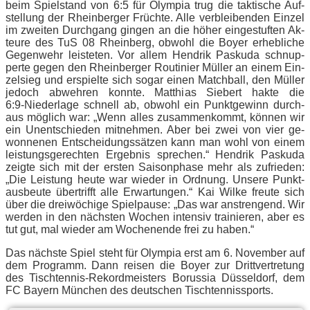
beim Spiel­stand von 6:5 für Olym­pia trug die tak­ti­sche Auf­
stel­lung der Rhein­ber­ger Früch­te. Alle ver­blei­ben­den Ein­zel
im zwei­ten Durch­gang gin­gen an die hö­her ein­ge­stuf­ten Ak­
teu­re des TuS 08 Rhein­berg, ob­wohl die Boy­er er­heb­li­che
Ge­gen­wehr leis­te­ten. Vor al­lem Hen­drik Pas­ku­da schnup­
per­te ge­gen den Rhein­ber­ger Rou­ti­nier Mül­ler an ei­nem Ein­
zel­sieg und er­spiel­te sich so­gar ei­nen Match­ball, den Mül­ler
je­doch ab­weh­ren konn­te. Mat­thi­as Sie­bert hak­te die
6:9‑Niederlage schnell ab, ob­wohl ein Punkt­ge­winn durch­
aus mög­lich war: „Wenn al­les zu­sam­men­kommt, kön­nen wir
ein Un­ent­schie­den mit­neh­men. Aber bei zwei von vier ge­
won­ne­nen Ent­schei­dungs­sät­zen kann man wohl von ei­nem
leis­tungs­ge­rech­ten Er­geb­nis spre­chen.“ Hen­drik Pas­ku­da
zeig­te sich mit der ers­ten Sai­son­pha­se mehr als zu­frie­den:
„Die Leis­tung heu­te war wie­der in Ord­nung. Un­se­re Punkt­
aus­beu­te über­trifft alle Er­war­tun­gen.“ Kai Wil­ke freu­te sich
über die drei­wö­chi­ge Spiel­pau­se: „Das war an­stren­gend. Wir
wer­den in den nächs­ten Wo­chen in­ten­siv trai­nie­ren, aber es
tut gut, mal wie­der am Wo­chen­en­de frei zu haben.“
Das nächs­te Spiel steht für Olym­pia erst am 6. No­vem­ber auf
dem Pro­gramm. Dann rei­sen die Boy­er zur Dritt­ver­tre­tung
des Tisch­ten­nis-Re­kord­meis­ters Bo­rus­sia Düs­sel­dorf, dem
FC Bay­ern Mün­chen des deut­schen Tischtennissports.