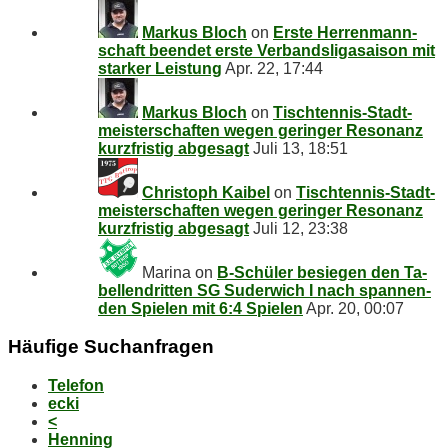
Markus Bloch
on
Ers­te Her­ren­mann­
schaft be­en­det ers­te Ver­bands­li­ga­sai­son mit
star­ker Leistung
Apr. 22, 17:44
Markus Bloch
on
Tisch­ten­nis-Stadt­
meis­ter­schaf­ten we­gen ge­rin­ger Re­so­nanz
kurz­fris­tig abgesagt
Juli 13, 18:51
Christoph Kaibel
on
Tisch­ten­nis-Stadt­
meis­ter­schaf­ten we­gen ge­rin­ger Re­so­nanz
kurz­fris­tig abgesagt
Juli 12, 23:38
Marina
on
B‑Schüler be­sie­gen den Ta­
bel­len­drit­ten SG Su­der­wich I nach span­nen­
den Spie­len mit 6:4 Spielen
Apr. 20, 00:07
Häu­fi­ge Suchanfragen
Telefon
ecki
<
Henning