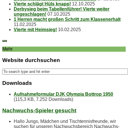
Vier­te schlägt Hüls knapp!
12.10.2025
Der­by­sieg beim Ta­bel­len­füh­rer! Vier­te wei­ter
ungeschlagen!
07.10.2025
1 Her­ren macht gro­ßen Schritt zum Klassenerhalt
11.02.2025
Vier­te mit Heimsieg!
10.02.2025
Mehr
Web­site durchsuchen
Down­loads
Aufnahmeformular DJK Olympia Bottrop 1950
(115,3 KB, 7.252 Downloads)
Nach­wuchs-Spie­ler gesucht
Hallo Jungs, Mädchen und Tischtennisfreunde, wir
suchen für unseren Nachwuchsbereich Nachwuchs-