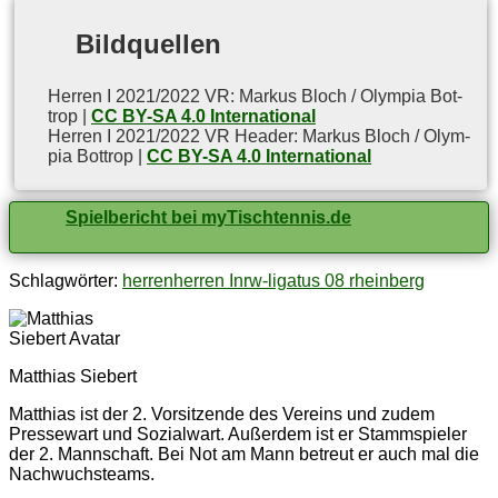
Bild­quel­len
Her­ren I 2021/2022 VR: Mar­kus Bloch / Olym­pia Bot­
trop |
CC BY-SA 4.0 International
Her­ren I 2021/2022 VR Hea­der: Mar­kus Bloch / Olym­
pia Bot­trop |
CC BY-SA 4.0 International
Spielbericht bei myTischtennis.de
Schlagwörter:
herren
herren I
nrw-liga
tus 08 rheinberg
Matthias Siebert
Matthias ist der 2. Vorsitzende des Vereins und zudem
Pressewart und Sozialwart. Außerdem ist er Stammspieler
der 2. Mannschaft. Bei Not am Mann betreut er auch mal die
Nachwuchsteams.