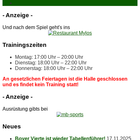
- An­zei­ge -
Und nach dem Spiel geht's ins
Trai­nings­zei­ten
Mon­tag: 17:00 Uhr – 20:00 Uhr
Diens­tag: 18:00 Uhr – 22:00 Uhr
Don­ners­tag: 18:00 Uhr – 22:00 Uhr
An ge­setz­li­chen Fei­er­ta­gen ist die Hal­le ge­schlos­sen
und es fin­det kein Trai­ning statt!
- An­zei­ge -
Ausrüstung gibts bei
Neu­es
Boy­er Vier­te ist wie­der Tabellenführer!
17.11.2025