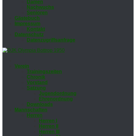
Da­men
Nach­wuchs
Se­nio­ren
Gäs­te­buch
Im­pres­sum
Kon­takt
Da­ten­schutz
Da­ten­zu­griffs­an­fra­ge
Ver­ein
Trai­nings­zei­ten
Chro­nik
Vor­stand
Sat­zung
Ju­gend­ord­nung
Eh­ren­ord­nung
Down­loads
Mann­schaf­ten
Her­ren
Her­ren I
Her­ren II
Her­ren III