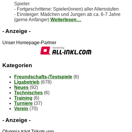
Spieler:
- Fortgeschrittene: Spieler(innen) aller Altersstufen
- Einsteiger: Mädchen und Jungen ab ca. 6-7 Jahre
(gerne Anfänger)
Weiterlesen…
- An­zei­ge -
Unser Homepage-Partner
Ka­te­go­rien
Freundschafts-/Testspiele
(6)
Ligabetrieb
(678)
Neues
(92)
Technisches
(6)
Training
(6)
Turniere
(37)
Verein
(70)
- An­zei­ge -
Olympia trägt Trikots von