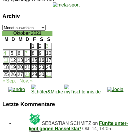
Ar­chiv
Ar­
chiv
Oktober 2021
M
D
M
D
F
S
S
1
2
3
4
5
6
7
8
9
10
11
12
13
14
15
16
17
18
19
20
21
22
23
24
25
26
27
28
29
30
31
« Sep.
Nov. »
Letz­te Kommentare
SEBASTIAN SCHMITZ
on
Fünf­te un­ter­
liegt ge­gen Has­sel klar!
Okt. 14, 14:05