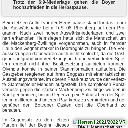
Trotz der 6:9‑Niederlage ge­hen die Boy­er
hoch­zu­frie­den in die Herbstpause.
Beim letz­ten Auf­tritt vor der Herbst­pau­se stand für das Team
die Aus­wärts­par­tie beim TuS 08 Rhein­berg auf dem Pro­
gramm. Nach zwei ho­hen Aus­wärts­nie­der­la­gen und zwei
hart er­kämpf­ten Heim­sie­gen hat­te sich die Mann­schaft um
die Ma­cken­berg-Zwil­lin­ge vor­ge­nom­men, auch in frem­der
Hal­le den Geg­ner stär­ker in Be­dräng­nis zu brin­gen. Die Vor­
aus­set­zun­gen da­für wa­ren auch nicht schlecht, da die Gast­
ge­ber auf­grund von Ver­let­zungs­pech und ver­hin­der­ten Spie­
lern er­neut nicht ihre Best­be­set­zung auf­bie­ten konn­ten.
Olym­pia konn­te in sei­ner Stamm­for­ma­ti­on auf­lau­fen. Die
Gast­ge­ber re­agier­ten auf ih­ren Eng­pass mit ei­ner tak­ti­schen
Auf­stel­lungs­va­ri­an­te. Im obe­ren Paar­kreuz wur­de der ver­letz­
te Stamm­spie­ler Men­den auf­ge­stellt. Die kampf­lo­sen Punkt­
ver­lus­te ge­gen die star­ken Ma­cken­berg-Zwil­lin­ge wur­den in
Kauf ge­nom­men, um im Ge­gen­zug ein Auf­rut­schen der Spie­
ler im mitt­le­ren und un­te­ren Paar­kreuz zu ver­hin­dern und ge­
gen­über den Bot­tro­per Gäs­ten dort die Ober­hand zu
behalten.
Im Ge­gen­satz zu den letz­ten
Par­tien lief der Be­ginn die­ses
Die 1. Mann­schaft hat