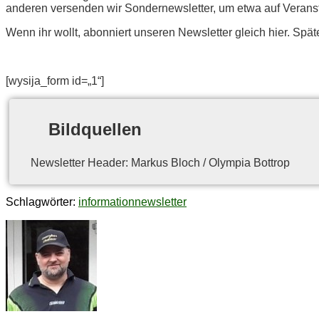
an­de­ren ver­sen­den wir Son­der­news­let­ter, um etwa auf Ver­an­
Wenn ihr wollt, abon­niert un­se­ren News­let­ter gleich hier. Spä­t
[wysija_​form id=„1“]
Bild­quel­len
News­let­ter Hea­der: Mar­kus Bloch / Olym­pia Bottrop
Schlagwörter:
information
newsletter