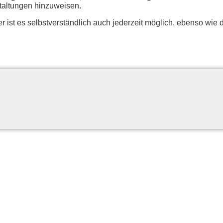
stal­tun­gen hinzuweisen.
er ist es selbst­ver­ständ­lich auch je­der­zeit mög­lich, eben­so wie