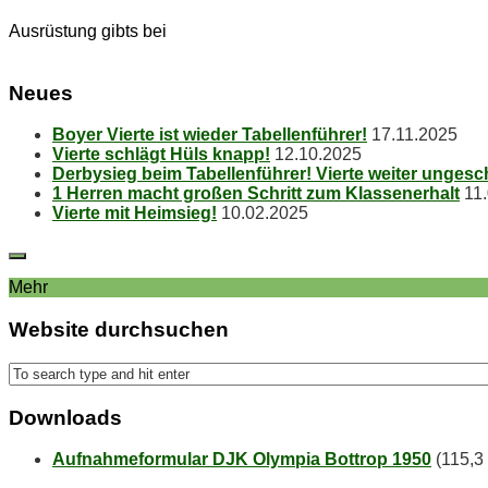
Ausrüstung gibts bei
Neu­es
Boy­er Vier­te ist wie­der Tabellenführer!
17.11.2025
Vier­te schlägt Hüls knapp!
12.10.2025
Der­by­sieg beim Ta­bel­len­füh­rer! Vier­te wei­ter unges
1 Her­ren macht gro­ßen Schritt zum Klassenerhalt
11
Vier­te mit Heimsieg!
10.02.2025
Mehr
Web­site durchsuchen
Down­loads
Aufnahmeformular DJK Olympia Bottrop 1950
(115,3