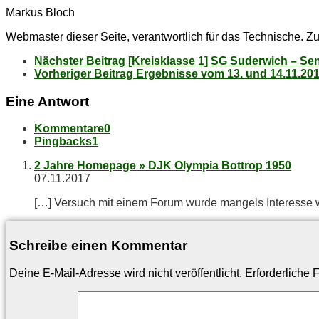
Markus Bloch
Webmaster dieser Seite, verantwortlich für das Technische. Zu
Nächster Beitrag
[Kreis­klas­se 1] SG Su­der­wich – Se­
Vorheriger Beitrag
Er­geb­nis­se vom 13. und 14.11.20
Eine Antwort
Kommentare
0
Pingbacks
1
2 Jahre Homepage » DJK Olympia Bottrop 1950
07.11.2017
[…] Ver­such mit ei­nem Fo­rum wur­de man­gels In­ter­es­se w
Schreibe einen Kommentar
Deine E-Mail-Adresse wird nicht veröffentlicht.
Erforderliche 