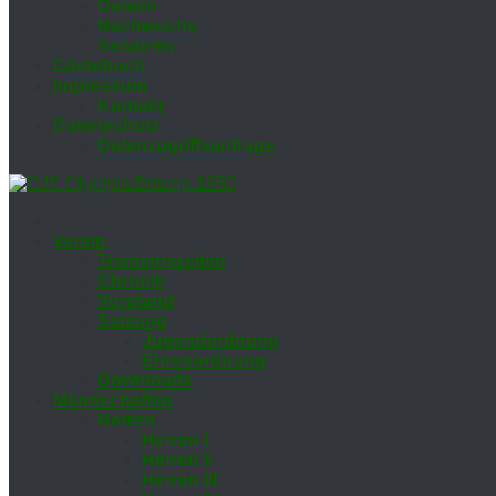
Da­men
Nach­wuchs
Se­nio­ren
Gäs­te­buch
Im­pres­sum
Kon­takt
Da­ten­schutz
Da­ten­zu­griffs­an­fra­ge
Ver­ein
Trai­nings­zei­ten
Chro­nik
Vor­stand
Sat­zung
Ju­gend­ord­nung
Eh­ren­ord­nung
Down­loads
Mann­schaf­ten
Her­ren
Her­ren I
Her­ren II
Her­ren III