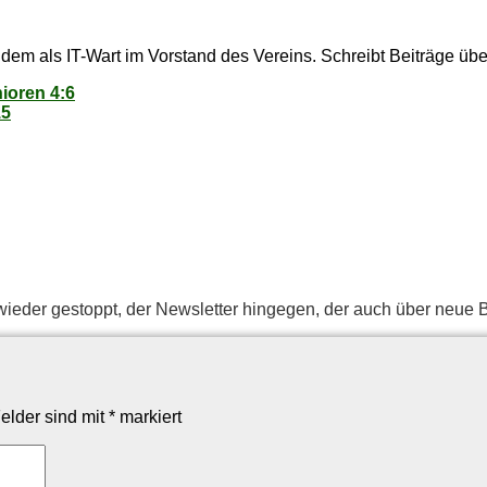
dem als IT-Wart im Vorstand des Vereins. Schreibt Beiträge über
nio­ren 4:6
15
ie­der ge­stoppt, der News­let­ter hin­ge­gen, der auch über neue Bei
Felder sind mit
*
markiert