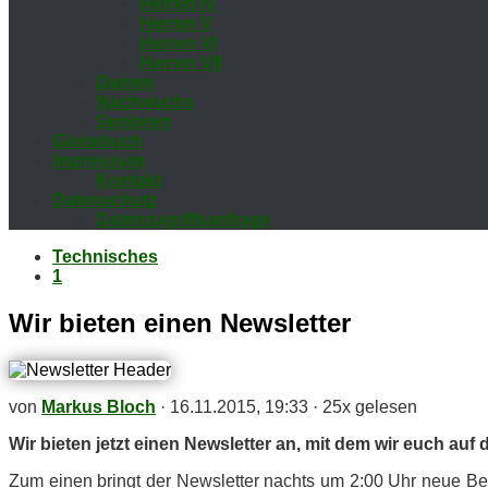
Her­ren IV
Her­ren V
Her­ren VI
Her­ren VII
Da­men
Nach­wuchs
Se­nio­ren
Gäs­te­buch
Im­pres­sum
Kon­takt
Da­ten­schutz
Da­ten­zu­griffs­an­fra­ge
Technisches
1
Wir bie­ten ei­nen Newsletter
von
Markus Bloch
·
16.11.2015, 19:33
·
25x gelesen
Wir bie­ten jetzt ei­nen News­let­ter an, mit dem wir euch auf
Zum ei­nen bringt der News­let­ter nachts um 2:00 Uhr neue Bei­trä