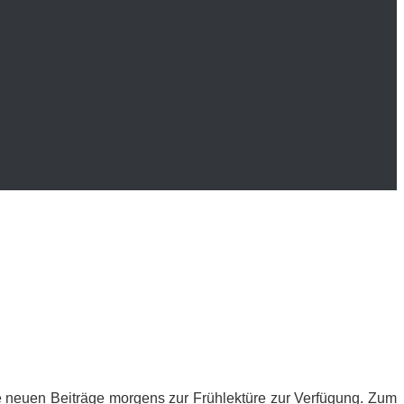
 neu­en Bei­trä­ge mor­gens zur Früh­lek­tü­re zur Ver­fü­gung. Zum