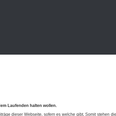
 dem Lau­fen­den hal­ten wollen.
­ge die­ser Web­sei­te, so­fern es wel­che gibt. So­mit ste­hen die