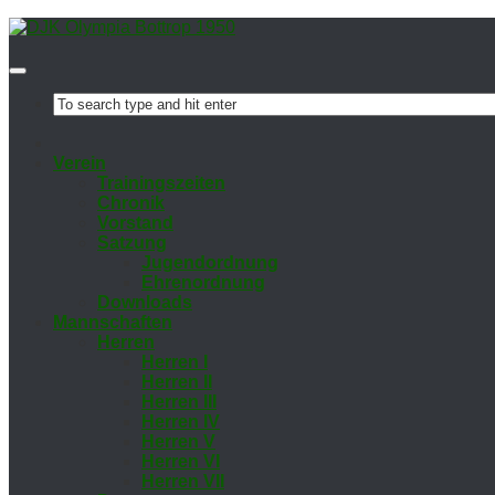
Ver­ein
Trai­nings­zei­ten
Chro­nik
Vor­stand
Sat­zung
Ju­gend­ord­nung
Eh­ren­ord­nung
Down­loads
Mann­schaf­ten
Her­ren
Her­ren I
Her­ren II
Her­ren III
Her­ren IV
Her­ren V
Her­ren VI
Her­ren VII