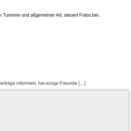
 Turniere und allgemeiner Art, steuert Fotos bei.
­trä­ge in­for­miert, hat ei­ni­ge Freunde […]