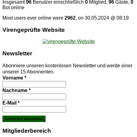
Insgesamt
96
Benutzer einschließlich
0
Mitglied,
96
Gäste,
0
Bot online
Most users ever online were
2962
, on 30.05.2024 @ 08:19
Vi­ren­ge­prüf­te Website
News­let­ter
Abonniere unseren kostenlosen Newsletter und werde einer
unserer 15 Abonnenten.
Vorname
*
Nachname
*
E-Mail
*
Mit­glie­der­be­reich