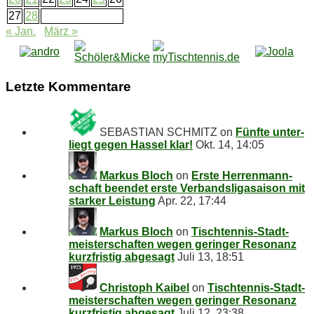
27
28
« Jan.
März »
Letz­te Kommentare
SEBASTIAN SCHMITZ
on
Fünf­te un­ter­
liegt ge­gen Has­sel klar!
Okt. 14, 14:05
Markus Bloch
on
Ers­te Her­ren­mann­
schaft be­en­det ers­te Ver­bands­li­ga­sai­son mit
star­ker Leistung
Apr. 22, 17:44
Markus Bloch
on
Tisch­ten­nis-Stadt­
meis­ter­schaf­ten we­gen ge­rin­ger Re­so­nanz
kurz­fris­tig abgesagt
Juli 13, 18:51
Christoph Kaibel
on
Tisch­ten­nis-Stadt­
meis­ter­schaf­ten we­gen ge­rin­ger Re­so­nanz
kurz­fris­tig abgesagt
Juli 12, 23:38