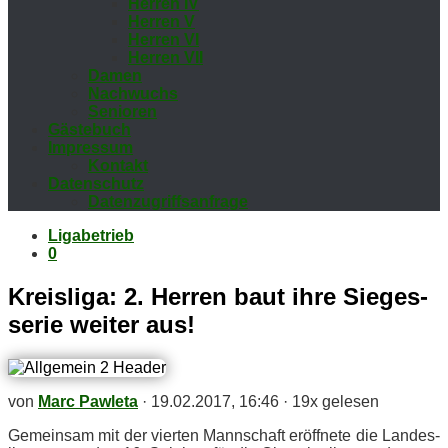
Her­ren IV
Her­ren V
Her­ren VI
Her­ren VII
Da­men
Nach­wuchs
Se­nio­ren
Gäs­te­buch
Im­pres­sum
Kon­takt
Da­ten­schutz
Da­ten­zu­griffs­an­fra­ge
Ligabetrieb
0
Kreis­li­ga: 2. Her­ren baut ihre Sie­ges­
se­rie wei­ter aus!
von
Marc Pawleta
·
19.02.2017, 16:46
·
19x gelesen
Ge­mein­sam mit der vier­ten Mann­schaft er­öff­ne­te die Lan­des­