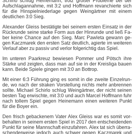
Schir­lo schlug Hei­ne­mann, trotz gro­ßer Pro­ble­me bei der
Auf­schlag­an­nah­me, mit 3:2 und Hoff­mann re­van­chier­te sich
für die Hin­spiel­nie­der­la­ge ge­gen Wein­gärt­ner mit ei­nem
deut­li­chen 3:0 Sieg.
Alex­an­der Gleiss be­stä­tig­te bei sei­nem ers­ten Ein­satz in der
Rück­run­de sei­ne star­ke Form aus der Hin­run­de und ließ Fa­
ber kei­ne Chan­ce auf den Sieg. Marc Paw­le­ta ge­wann ge­
gen Ka­cz­ma­rek den ers­ten Satz deut­lich, agier­te im wei­te­ren
Ver­lauf aber zu pas­siv und ver­lor fol­ge­rich­tig das Spiel.
Im un­te­ren Paar­kreuz be­wie­sen Pom­mer und Pötsch ihre
Stär­ke und zeig­ten, dass man auf sie in der Kreis­li­ga bau­en
kann. Bei­de Spie­le gin­gen mit 3:0 an Bottrop.
Mit ei­ner 6:3 Füh­rung ging es so­mit in die zwei­te Ein­zel­run­
de, wo nach der stra­ken Vor­stel­lung nichts mehr an­bren­nen
soll­te. Mi­cha­el Schir­lo schlug Wein­gärt­ner, der nicht sei­nen
bes­ten Tag er­wisch­te, mit 3:0 und auch Mar­cel Hoff­mann fuhr
nach tol­lem Spiel ge­gen Hei­ne­mann ei­nen wei­te­ren Punkt
für die Boy­er ein.
Den frisch ge­ba­cke­nem Va­ter Alex Gleiss war es so­mit vor­
be­hal­ten in sei­nem ers­ten Spiel in 2017 den ent­schei­den­den
Punkt für sei­ne Mann­schaft ein­zu­fah­ren. Alex tat sich über­ra­
schen­der­wei­se je­doch auch schwer ge­gen Ka­cz­ma­rek und