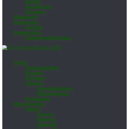
Da­men
Nach­wuchs
Se­nio­ren
Gäs­te­buch
Im­pres­sum
Kon­takt
Da­ten­schutz
Da­ten­zu­griffs­an­fra­ge
Ver­ein
Trai­nings­zei­ten
Chro­nik
Vor­stand
Sat­zung
Ju­gend­ord­nung
Eh­ren­ord­nung
Down­loads
Mann­schaf­ten
Her­ren
Her­ren I
Her­ren II
Her­ren III