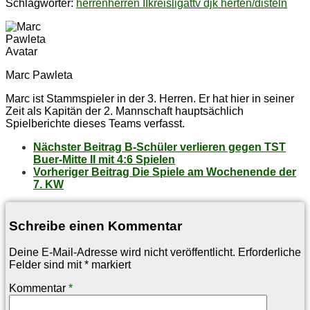
Schlagwörter:
herren
herren II
kreisliga
ttv djk herten/disteln
Marc Pawleta
Marc ist Stammspieler in der 3. Herren. Er hat hier in seiner
Zeit als Kapitän der 2. Mannschaft hauptsächlich
Spielberichte dieses Teams verfasst.
Nächster Beitrag
B‑Schüler ver­lie­ren ge­gen TST
Buer-Mit­te II mit 4:6 Spielen
Vorheriger Beitrag
Die Spie­le am Wo­chen­en­de der
7. KW
Schreibe einen Kommentar
Deine E-Mail-Adresse wird nicht veröffentlicht.
Erforderliche
Felder sind mit
*
markiert
Kommentar
*