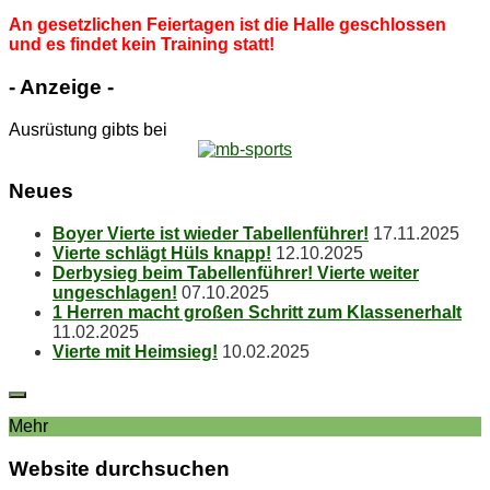
An ge­setz­li­chen Fei­er­ta­gen ist die Hal­le ge­schlos­sen
und es fin­det kein Trai­ning statt!
- An­zei­ge -
Ausrüstung gibts bei
Neu­es
Boy­er Vier­te ist wie­der Tabellenführer!
17.11.2025
Vier­te schlägt Hüls knapp!
12.10.2025
Der­by­sieg beim Ta­bel­len­füh­rer! Vier­te wei­ter
ungeschlagen!
07.10.2025
1 Her­ren macht gro­ßen Schritt zum Klassenerhalt
11.02.2025
Vier­te mit Heimsieg!
10.02.2025
Mehr
Web­site durchsuchen