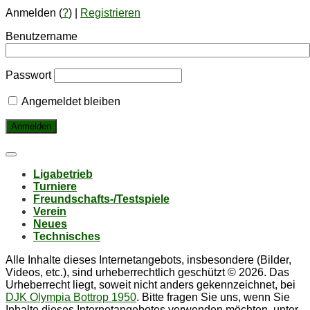
Anmelden (
?
) |
Registrieren
Benutzername
Passwort
Angemeldet bleiben
Li­ga­be­trieb
Tur­nie­re
Freund­schafts-/Test­spie­le
Ver­ein
Neu­es
Tech­ni­sches
Alle Inhalte dieses Internetangebots, insbesondere (Bilder,
Videos, etc.), sind urheberrechtlich geschützt © 2026. Das
Urheberrecht liegt, soweit nicht anders gekennzeichnet, bei
DJK Olympia Bottrop 1950
. Bitte fragen Sie uns, wenn Sie
Inhalte dieses Internetangebotes verwenden möchten, unter