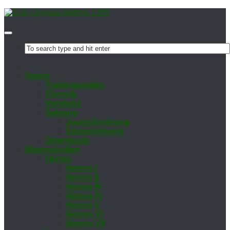
Ver­ein
Trai­nings­zei­ten
Chro­nik
Vor­stand
Sat­zung
Ju­gend­ord­nung
Eh­ren­ord­nung
Down­loads
Mann­schaf­ten
Her­ren
Her­ren I
Her­ren II
Her­ren III
Her­ren IV
Her­ren V
Her­ren VI
Her­ren VII