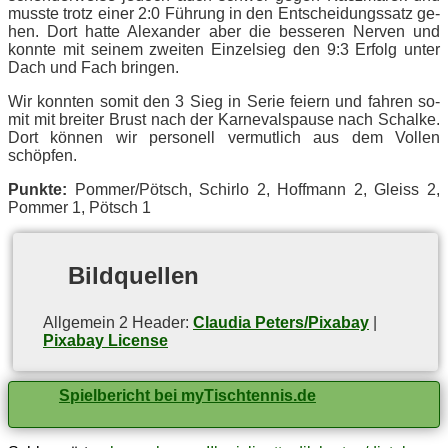
muss­te trotz ei­ner 2:0 Füh­rung in den Ent­schei­dungs­satz ge­
hen. Dort hat­te Alex­an­der aber die bes­se­ren Ner­ven und
konn­te mit sei­nem zwei­ten Ein­zel­sieg den 9:3 Er­folg un­ter
Dach und Fach bringen.
Wir konn­ten so­mit den 3 Sieg in Se­rie fei­ern und fah­ren so­
mit mit brei­ter Brust nach der Kar­ne­vals­pau­se nach Schal­ke.
Dort kön­nen wir per­so­nell ver­mut­lich aus dem Vol­len
schöpfen.
Punk­te:
Pommer/​Pötsch, Schir­lo 2, Hoff­mann 2, Gleiss 2,
Pom­mer 1, Pötsch 1
Bild­quel­len
All­ge­mein 2 Hea­der:
Claudia Peters/Pixabay
|
Pixabay License
Spielbericht bei myTischtennis.de