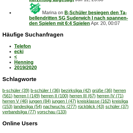
Marina
on
B‑Schüler be­sie­gen den Ta­
bel­len­drit­ten SG Su­der­wich I nach span­nen­
den Spie­len mit 6:4 Spielen
Apr. 20, 00:07
Häu­fi­ge Suchanfragen
Telefon
ecki
<
Henning
2019/2020
Schlag­wor­te
b-schüler
(39)
b-schüler I
(36)
bezirksliga
(42)
grüße
(36)
herren
(561)
herren I
(149)
herren II
(100)
herren III
(67)
herren IV
(71)
herren V
(46)
jungen
(84)
jungen I
(47)
kreisklasse
(162)
kreisliga
(153)
landesliga
(54)
nachwuchs
(277)
rückblick
(43)
schüler
(37)
verbandsliga
(77)
vorschau
(133)
On­line Users