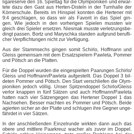
li­ga­re­ser­ve den 16. Spiel­tag für die Olym­pio­ni­ken und er­war­
te­te dazu den Gast aus Her­ten-Dis­teln in der Turn­hal­le der
Kör­ner­schu­le. Be­reits im Hin­spiel konn­ten die Her­te­ner mit
9:4 ge­schla­gen, so dass wir als Fa­vo­rit in das Spiel gin­
gen. Wie je­doch in den vor­he­ri­gen Spie­len muss­ten wir
gleich drei Spie­ler er­set­zen. Nies­mak muss­te ver­let­zungs­be­
dingt pas­sen. Bortz und Ma­rysch­ka stan­den auf­grund be­ruf­li­
cher Ver­pflich­tun­gen nicht zur Verfügung.
Aus der Stamm­sechs gin­gen so­mit Schir­lo, Hoff­mann und
Gleiss ge­mein­sam mit dem Er­satz­spie­lern Paw­le­ta, Pom­mer
und Pötsch an die Platten.
Für die Dop­pel wur­den die ein­ge­spiel­ten Paa­run­gen Schirlo/​
Gleiss und Hoffmann/​Pawleta auf­ge­stellt. Das Dop­pel 3 bil­
de­ten Pom­mer und Pötsch. Den Start ver­schlie­fen die Olym­
pio­ni­ken je­doch völ­lig. Un­ser Spit­zen­dop­pel Schirlo/​Gleiss
ver­lor knap­pen in fünf Sät­zen und auch Hoffmann/​Pawleta
hat­ten nach vier Sät­zen­ge­gen das Her­te­ner Dop­pel 1 das
Nach­se­hen. Bes­ser mach­ten es Pom­mer und Pötsch. Bei­de
agier­ten si­cher an der Plat­te und schlu­gen ihre Geg­ner un­ge­
fähr­det in vier Sätzen.
In der an­schlie­ßen­den Ein­zel­run­de wirk­ten dann auch das
obe­re und mitt­le­re Paar­kreuz wa­cher als zu­vor im Dop­pel.