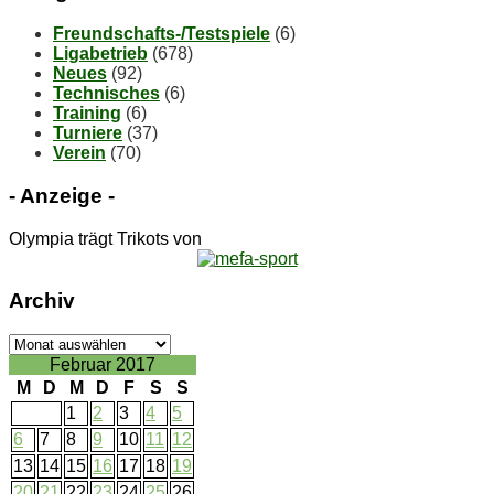
Freundschafts-/Testspiele
(6)
Ligabetrieb
(678)
Neues
(92)
Technisches
(6)
Training
(6)
Turniere
(37)
Verein
(70)
- An­zei­ge -
Olympia trägt Trikots von
Ar­chiv
Ar­
chiv
Februar 2017
M
D
M
D
F
S
S
1
2
3
4
5
6
7
8
9
10
11
12
13
14
15
16
17
18
19
20
21
22
23
24
25
26