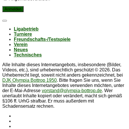
Li­ga­be­trieb
Tur­nie­re
Freund­schafts-/Test­spie­le
Ver­ein
Neu­es
Tech­ni­sches
Alle Inhalte dieses Internetangebots, insbesondere (Bilder,
Videos, etc.), sind urheberrechtlich geschützt © 2026. Das
Urheberrecht liegt, soweit nicht anders gekennzeichnet, bei
DJK Olympia Bottrop 1950
. Bitte fragen Sie uns, wenn Sie
Inhalte dieses Internetangebotes verwenden möchten, unter
der E-Mai-Adresse
vorstand@olympia-bottrop.de
. Wer
unerlaubt Inhalte kopiert oder verändert, macht sich gemäß
§106 ff. UrhG strafbar. Er muss außerdem mit
Schadensersatz rechnen.