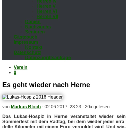
Her­ren IV
Her­ren V
Her­ren VI
Her­ren VII
Da­men
Nach­wuchs
Se­nio­ren
Gäs­te­buch
Im­pres­sum
Kon­takt
Da­ten­schutz
Da­ten­zu­griffs­an­fra­ge
Verein
0
Es geht wie­der nach Herne
von
Markus Bloch
·
02.06.2017, 23:23
·
20x gelesen
Das Lu­kas-Hos­piz in Her­ne ver­an­stal­tet wie­der sein
Som­mer­fest mit dem Rad­tag, bei dem wie­der je­der er­ra­
del­te Ki­lo­me­ter mit ei­nem Euro ver­gol­det wird. Und wie­