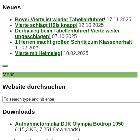
Neu­es
Boy­er Vier­te ist wie­der Tabellenführer!
17.11.2025
Vier­te schlägt Hüls knapp!
12.10.2025
Der­by­sieg beim Ta­bel­len­füh­rer! Vier­te wei­ter
ungeschlagen!
07.10.2025
1 Her­ren macht gro­ßen Schritt zum Klassenerhalt
11.02.2025
Vier­te mit Heimsieg!
10.02.2025
Mehr
Web­site durchsuchen
Down­loads
Aufnahmeformular DJK Olympia Bottrop 1950
(115,3 KB, 7.251 Downloads)