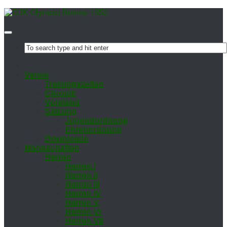
Ver­ein
Trai­nings­zei­ten
Chro­nik
Vor­stand
Sat­zung
Ju­gend­ord­nung
Eh­ren­ord­nung
Down­loads
Mann­schaf­ten
Her­ren
Her­ren I
Her­ren II
Her­ren III
Her­ren IV
Her­ren V
Her­ren VI
Her­ren VII