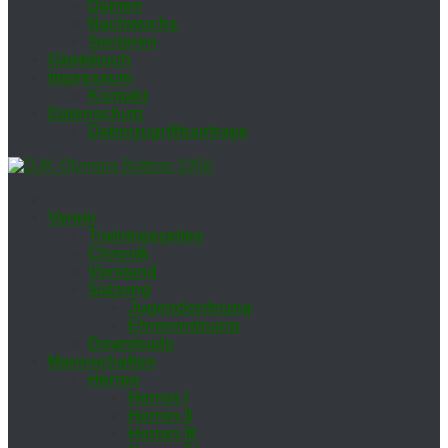
Da­men
Nach­wuchs
Se­nio­ren
Gäs­te­buch
Im­pres­sum
Kon­takt
Da­ten­schutz
Da­ten­zu­griffs­an­fra­ge
Ver­ein
Trai­nings­zei­ten
Chro­nik
Vor­stand
Sat­zung
Ju­gend­ord­nung
Eh­ren­ord­nung
Down­loads
Mann­schaf­ten
Her­ren
Her­ren I
Her­ren II
Her­ren III