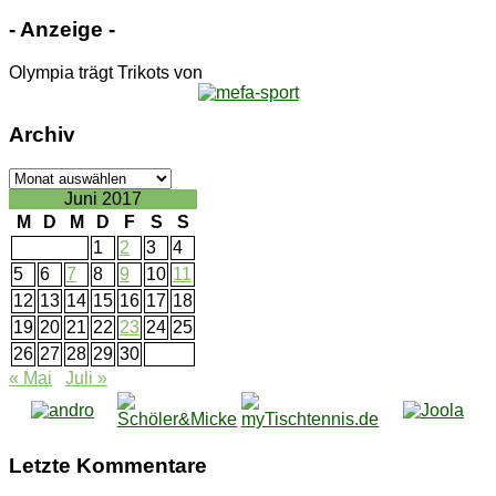
- An­zei­ge -
Olympia trägt Trikots von
Ar­chiv
Ar­
chiv
Juni 2017
M
D
M
D
F
S
S
1
2
3
4
5
6
7
8
9
10
11
12
13
14
15
16
17
18
19
20
21
22
23
24
25
26
27
28
29
30
« Mai
Juli »
Letz­te Kommentare