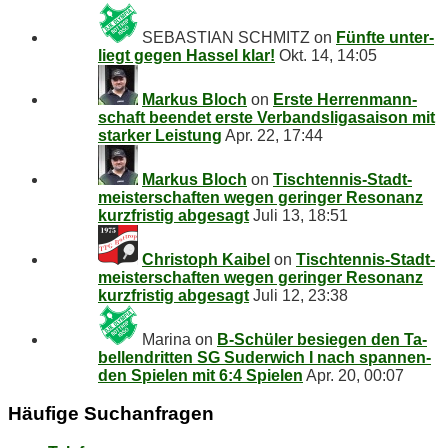
SEBASTIAN SCHMITZ
on
Fünf­te un­ter­
liegt ge­gen Has­sel klar!
Okt. 14, 14:05
Markus Bloch
on
Ers­te Her­ren­mann­
schaft be­en­det ers­te Ver­bands­li­ga­sai­son mit
star­ker Leistung
Apr. 22, 17:44
Markus Bloch
on
Tisch­ten­nis-Stadt­
meis­ter­schaf­ten we­gen ge­rin­ger Re­so­nanz
kurz­fris­tig abgesagt
Juli 13, 18:51
Christoph Kaibel
on
Tisch­ten­nis-Stadt­
meis­ter­schaf­ten we­gen ge­rin­ger Re­so­nanz
kurz­fris­tig abgesagt
Juli 12, 23:38
Marina
on
B‑Schüler be­sie­gen den Ta­
bel­len­drit­ten SG Su­der­wich I nach span­nen­
den Spie­len mit 6:4 Spielen
Apr. 20, 00:07
Häu­fi­ge Suchanfragen