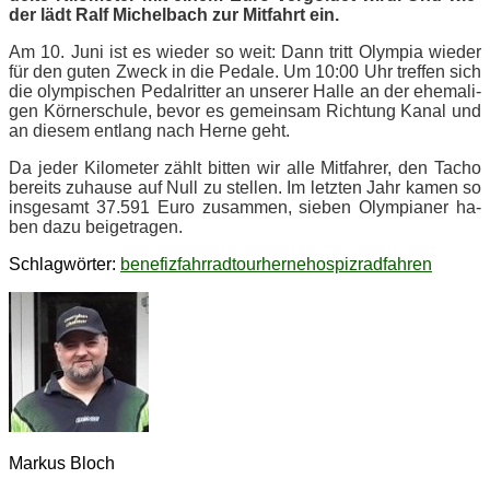
der lädt Ralf Mi­chel­bach zur Mit­fahrt ein.
Am 10. Juni ist es wie­der so weit: Dann tritt Olym­pia wie­der
für den gu­ten Zweck in die Pe­da­le. Um 10:00 Uhr tref­fen sich
die olym­pi­schen Pe­dal­rit­ter an un­se­rer Hal­le an der ehe­ma­li­
gen Kör­ner­schu­le, be­vor es ge­mein­sam Rich­tung Ka­nal und
an die­sem ent­lang nach Her­ne geht.
Da je­der Ki­lo­me­ter zählt bit­ten wir alle Mit­fah­rer, den Ta­cho
be­reits zu­hau­se auf Null zu stel­len. Im letz­ten Jahr ka­men so
ins­ge­samt 37.591 Euro zu­sam­men, sie­ben Olym­pia­ner ha­
ben dazu beigetragen.
Schlagwörter:
benefiz
fahrradtour
herne
hospiz
radfahren
Markus Bloch