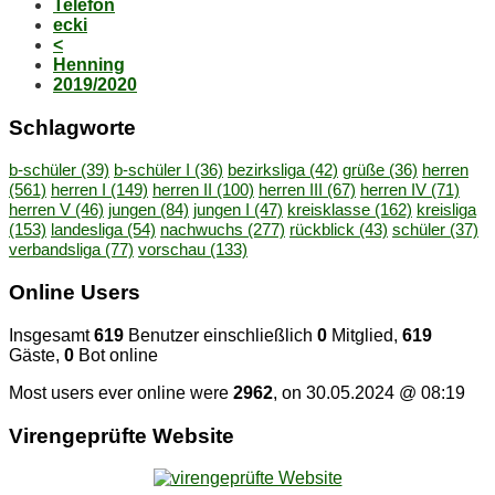
Telefon
ecki
<
Henning
2019/2020
Schlag­wor­te
b-schüler
(39)
b-schüler I
(36)
bezirksliga
(42)
grüße
(36)
herren
(561)
herren I
(149)
herren II
(100)
herren III
(67)
herren IV
(71)
herren V
(46)
jungen
(84)
jungen I
(47)
kreisklasse
(162)
kreisliga
(153)
landesliga
(54)
nachwuchs
(277)
rückblick
(43)
schüler
(37)
verbandsliga
(77)
vorschau
(133)
On­line Users
Insgesamt
619
Benutzer einschließlich
0
Mitglied,
619
Gäste,
0
Bot online
Most users ever online were
2962
, on 30.05.2024 @ 08:19
Vi­ren­ge­prüf­te Website