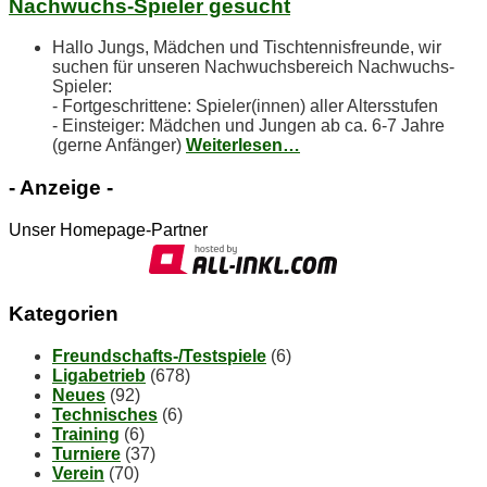
Nach­wuchs-Spie­ler gesucht
Hallo Jungs, Mädchen und Tischtennisfreunde, wir
suchen für unseren Nachwuchsbereich Nachwuchs-
Spieler:
- Fortgeschrittene: Spieler(innen) aller Altersstufen
- Einsteiger: Mädchen und Jungen ab ca. 6-7 Jahre
(gerne Anfänger)
Weiterlesen…
- An­zei­ge -
Unser Homepage-Partner
Ka­te­go­rien
Freundschafts-/Testspiele
(6)
Ligabetrieb
(678)
Neues
(92)
Technisches
(6)
Training
(6)
Turniere
(37)
Verein
(70)