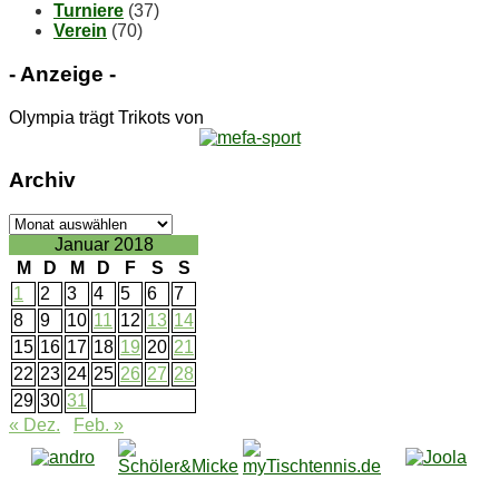
Turniere
(37)
Verein
(70)
- An­zei­ge -
Olympia trägt Trikots von
Ar­chiv
Ar­
chiv
Januar 2018
M
D
M
D
F
S
S
1
2
3
4
5
6
7
8
9
10
11
12
13
14
15
16
17
18
19
20
21
22
23
24
25
26
27
28
29
30
31
« Dez.
Feb. »