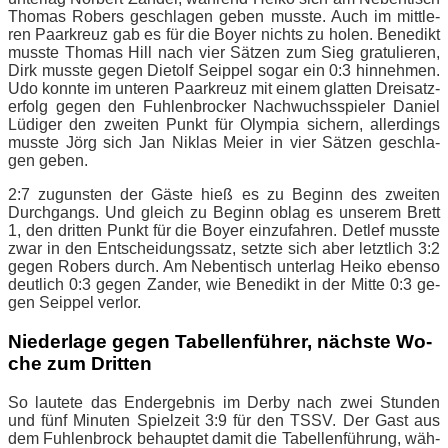
Tho­mas Ro­bers ge­schla­gen ge­ben muss­te. Auch im mitt­le­
ren Paar­kreuz gab es für die Boy­er nichts zu ho­len. Be­ne­dikt
muss­te Tho­mas Hill nach vier Sät­zen zum Sieg gra­tu­lie­ren,
Dirk muss­te ge­gen Die­tolf Seip­pel so­gar ein 0:3 hin­neh­men.
Udo konn­te im un­te­ren Paar­kreuz mit ei­nem glat­ten Drei­satz­
er­folg ge­gen den Fuh­len­bro­cker Nach­wuchs­spie­ler Da­ni­el
Lü­di­ger den zwei­ten Punkt für Olym­pia si­chern, al­ler­dings
muss­te Jörg sich Jan Ni­klas Mei­er in vier Sät­zen ge­schla­
gen geben.
2:7 zu­guns­ten der Gäs­te hieß es zu Be­ginn des zwei­ten
Durch­gangs. Und gleich zu Be­ginn ob­lag es un­se­rem Brett
1, den drit­ten Punkt für die Boy­er ein­zu­fah­ren. Det­lef muss­te
zwar in den Ent­schei­dungs­satz, setz­te sich aber letzt­lich 3:2
ge­gen Ro­bers durch. Am Ne­ben­tisch un­ter­lag Hei­ko eben­so
deut­lich 0:3 ge­gen Zan­der, wie Be­ne­dikt in der Mit­te 0:3 ge­
gen Seip­pel verlor.
Nie­der­la­ge ge­gen Ta­bel­len­füh­rer, nächs­te Wo­
che zum Dritten
So lau­te­te das End­ergeb­nis im Der­by nach zwei Stun­den
und fünf Mi­nu­ten Spiel­zeit 3:9 für den TSSV. Der Gast aus
dem Fuh­len­b­rock be­haup­tet da­mit die Ta­bel­len­füh­rung, wäh­