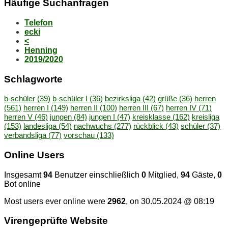
Häu­fi­ge Suchanfragen
Telefon
ecki
<
Henning
2019/2020
Schlag­wor­te
b-schüler
(39)
b-schüler I
(36)
bezirksliga
(42)
grüße
(36)
herren
(561)
herren I
(149)
herren II
(100)
herren III
(67)
herren IV
(71)
herren V
(46)
jungen
(84)
jungen I
(47)
kreisklasse
(162)
kreisliga
(153)
landesliga
(54)
nachwuchs
(277)
rückblick
(43)
schüler
(37)
verbandsliga
(77)
vorschau
(133)
On­line Users
Insgesamt
94
Benutzer einschließlich
0
Mitglied,
94
Gäste,
0
Bot online
Most users ever online were
2962
, on 30.05.2024 @ 08:19
Vi­ren­ge­prüf­te Website