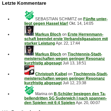
Letz­te Kommentare
SEBASTIAN SCHMITZ
on
Fünf­te un­ter­
liegt ge­gen Has­sel klar!
Okt. 14, 14:05
Markus Bloch
on
Ers­te Her­ren­mann­
schaft be­en­det ers­te Ver­bands­li­ga­sai­son mit
star­ker Leistung
Apr. 22, 17:44
Markus Bloch
on
Tisch­ten­nis-Stadt­
meis­ter­schaf­ten we­gen ge­rin­ger Re­so­nanz
kurz­fris­tig abgesagt
Juli 13, 18:51
Christoph Kaibel
on
Tisch­ten­nis-Stadt­
meis­ter­schaf­ten we­gen ge­rin­ger Re­so­nanz
kurz­fris­tig abgesagt
Juli 12, 23:38
Marina
on
B‑Schüler be­sie­gen den Ta­
bel­len­drit­ten SG Su­der­wich I nach span­nen­
den Spie­len mit 6:4 Spielen
Apr. 20, 00:07