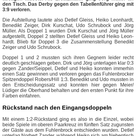
den Tisch. Das Der­by ge­gen den Ta­bel­len­füh­rer ging mit
3:9 verloren.
Die Auf­stel­lung lau­te­te also Det­lef Gleiss, Hei­ko Le­on­hardt,
Be­ne­dikt Zei­ger, Dirk Kur­schat, Udo Schru­bock und Jörg
Mül­ler. Als Dop­pel 1 wur­den Dirk Kur­schat und Jörg Mül­ler
auf­ge­stellt, Dop­pel 2 stell­ten Det­lef Gleiss und Hei­ko Le­on­
hardt. Blieb für Dop­pel 3 die Zu­sam­men­stel­lung Be­ne­dikt
Zei­ger und Udo Schrubock.
Dop­pel 1 und 2 muss­ten sich ih­ren Geg­nern lei­der recht
deut­lich ge­schla­gen ge­ben. Dirk und Jörg un­ter­la­gen klar 0:3
ge­gen Zander/​Seippel, Det­lef und Hei­ko konn­ten im­mer­hin
ei­nen Satz ge­win­nen und ver­lo­ren ge­gen das Fuh­len­bro­cker
Spit­zen­dop­pel Robers/​Hill 1:3. Be­ne­dikt und Udo muss­ten in
den Ent­schei­dungs­satz und konn­ten hier ge­gen Meier/​
Lüdiger die Ober­hand be­hal­ten und den ers­ten Punkt für ihre
Far­ben einfahren.
Rück­stand nach den Eingangsdoppeln
Mit ei­nem 1:2‑Rückstand ging es also in die Ein­zel, wo­bei
bei­de Spie­le im obe­ren Paar­kreuz im fünf­ten Satz zu­guns­ten
der Gäs­te aus dem Fuh­len­b­rock ent­schie­den wur­den. Det­lef
un­ter­lag Nor­bert Zan­der, wäh­rend Hei­ko sich am Ne­ben­tisch