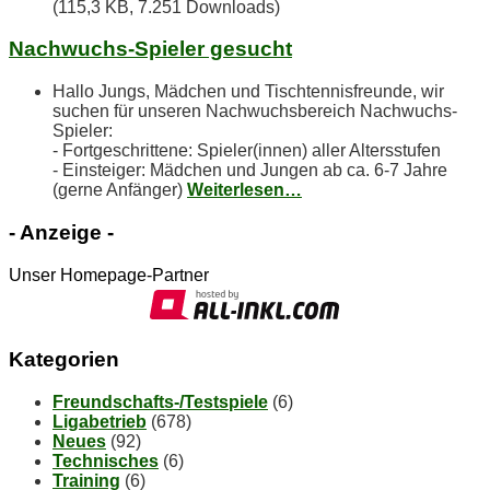
(115,3 KB, 7.251 Downloads)
Nach­wuchs-Spie­ler gesucht
Hallo Jungs, Mädchen und Tischtennisfreunde, wir
suchen für unseren Nachwuchsbereich Nachwuchs-
Spieler:
- Fortgeschrittene: Spieler(innen) aller Altersstufen
- Einsteiger: Mädchen und Jungen ab ca. 6-7 Jahre
(gerne Anfänger)
Weiterlesen…
- An­zei­ge -
Unser Homepage-Partner
Ka­te­go­rien
Freundschafts-/Testspiele
(6)
Ligabetrieb
(678)
Neues
(92)
Technisches
(6)
Training
(6)