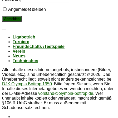
Angemeldet bleiben
Li­ga­be­trieb
Tur­nie­re
Freund­schafts-/Test­spie­le
Ver­ein
Neu­es
Tech­ni­sches
Alle Inhalte dieses Internetangebots, insbesondere (Bilder,
Videos, etc.), sind urheberrechtlich geschützt © 2026. Das
Urheberrecht liegt, soweit nicht anders gekennzeichnet, bei
DJK Olympia Bottrop 1950
. Bitte fragen Sie uns, wenn Sie
Inhalte dieses Internetangebotes verwenden möchten, unter
der E-Mai-Adresse
vorstand@olympia-bottrop.de
. Wer
unerlaubt Inhalte kopiert oder verändert, macht sich gemäß
§106 ff. UrhG strafbar. Er muss außerdem mit
Schadensersatz rechnen.