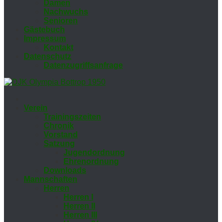
Da­men
Nach­wuchs
Se­nio­ren
Gäs­te­buch
Im­pres­sum
Kon­takt
Da­ten­schutz
Da­ten­zu­griffs­an­fra­ge
Ver­ein
Trai­nings­zei­ten
Chro­nik
Vor­stand
Sat­zung
Ju­gend­ord­nung
Eh­ren­ord­nung
Down­loads
Mann­schaf­ten
Her­ren
Her­ren I
Her­ren II
Her­ren III