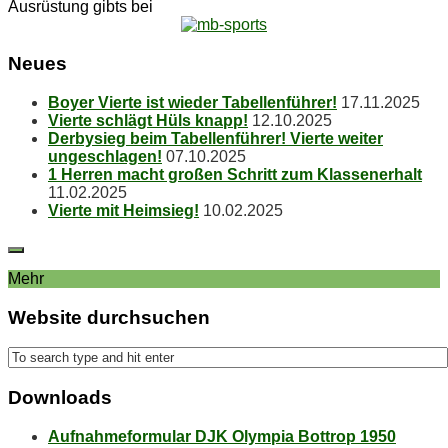
Ausrüstung gibts bei
Neu­es
Boy­er Vier­te ist wie­der Tabellenführer!
17.11.2025
Vier­te schlägt Hüls knapp!
12.10.2025
Der­by­sieg beim Ta­bel­len­füh­rer! Vier­te wei­ter
ungeschlagen!
07.10.2025
1 Her­ren macht gro­ßen Schritt zum Klassenerhalt
11.02.2025
Vier­te mit Heimsieg!
10.02.2025
Mehr
Web­site durchsuchen
Down­loads
Aufnahmeformular DJK Olympia Bottrop 1950