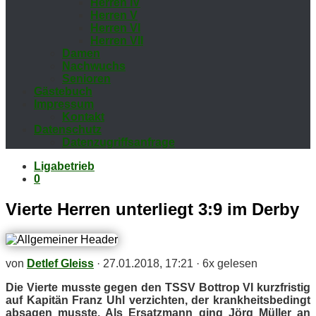
Her­ren IV
Her­ren V
Her­ren VI
Her­ren VII
Da­men
Nach­wuchs
Se­nio­ren
Gäs­te­buch
Im­pres­sum
Kon­takt
Da­ten­schutz
Da­ten­zu­griffs­an­fra­ge
Ligabetrieb
0
Vier­te Her­ren un­ter­liegt 3:9 im Derby
von
Detlef Gleiss
·
27.01.2018, 17:21
·
6x gelesen
Die Vier­te muss­te ge­gen den TSSV Bot­trop VI kurz­fris­tig
auf Ka­pi­tän Franz Uhl ver­zich­ten, der krank­heits­be­dingt
ab­sa­gen muss­te. Als Er­satz­mann ging Jörg Mül­ler an