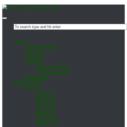
Ver­ein
Trai­nings­zei­ten
Chro­nik
Vor­stand
Sat­zung
Ju­gend­ord­nung
Eh­ren­ord­nung
Down­loads
Mann­schaf­ten
Her­ren
Her­ren I
Her­ren II
Her­ren III
Her­ren IV
Her­ren V
Her­ren VI
Her­ren VII