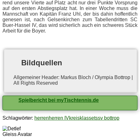
rend un­se­re Vier­te auf Platz acht nur drei Punk­te Vor­sprung
auf den ers­ten Ab­stiegs­platz hat. In ei­ner Wo­che muss die
Mann­schaft von Ka­pi­tän Franz Uhl, der bis da­hin hof­fent­lich
ge­ne­sen ist, nach Gel­sen­kir­chen zum Ta­bel­len­drit­ten SC
Buer-Has­sel IV, das wird si­cher­lich auch ein schwe­res Stück
Ar­beit für die Boyer.
Bild­quel­len
All­ge­mei­ner Hea­der: Mar­kus Bloch / Olym­pia Bot­trop |
All Rights Reserved
Spielbericht bei myTischtennis.de
Schlagwörter:
herren
herren IV
kreisklasse
tssv bottrop