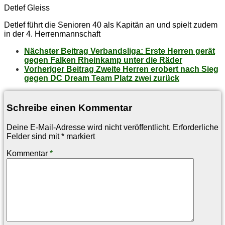
Detlef Gleiss
Detlef führt die Senioren 40 als Kapitän an und spielt zudem
in der 4. Herrenmannschaft
Nächster Beitrag
Ver­bands­li­ga: Ers­te Her­ren ge­rät
ge­gen Fal­ken Rhein­kamp un­ter die Räder
Vorheriger Beitrag
Zwei­te Her­ren er­obert nach Sieg
ge­gen DC Dream Team Platz zwei zurück
Schreibe einen Kommentar
Deine E-Mail-Adresse wird nicht veröffentlicht.
Erforderliche
Felder sind mit
*
markiert
Kommentar
*