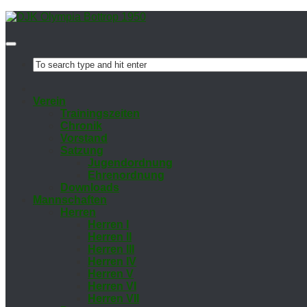
Ver­ein
Trai­nings­zei­ten
Chro­nik
Vor­stand
Sat­zung
Ju­gend­ord­nung
Eh­ren­ord­nung
Down­loads
Mann­schaf­ten
Her­ren
Her­ren I
Her­ren II
Her­ren III
Her­ren IV
Her­ren V
Her­ren VI
Her­ren VII