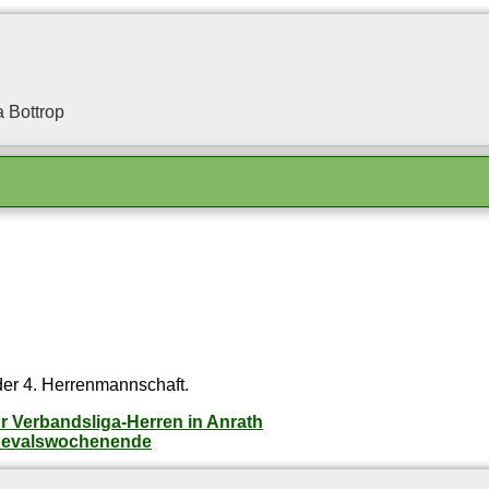
 Bottrop
der 4. Herrenmannschaft.
r Ver­bands­li­ga-Her­ren in Anrath
arnevalswochenende