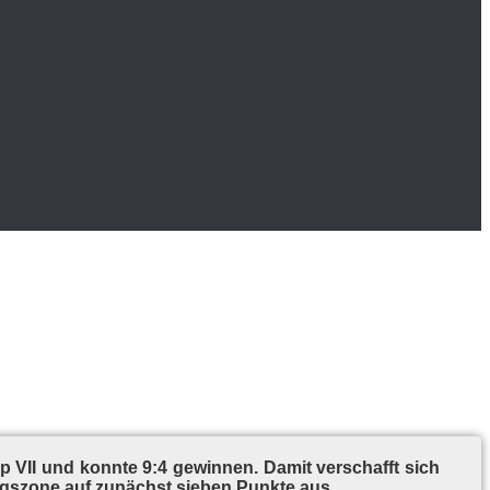
p VII und konn­te 9:4 ge­win­nen. Da­mit ver­schafft sich
gs­zo­ne auf zu­nächst sie­ben Punk­te aus.