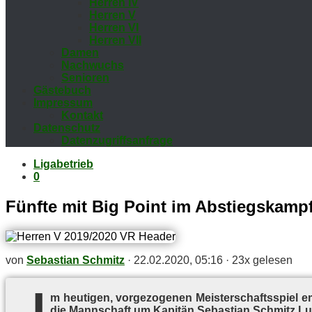
Her­ren IV
Her­ren V
Her­ren VI
Her­ren VII
Da­men
Nach­wuchs
Se­nio­ren
Gäs­te­buch
Im­pres­sum
Kon­takt
Da­ten­schutz
Da­ten­zu­griffs­an­fra­ge
Ligabetrieb
0
Fünf­te mit Big Point im Abstiegskamp
von
Sebastian Schmitz
·
22.02.2020, 05:16
·
23x gelesen
I
m heu­ti­gen, vor­ge­zo­ge­nen Meis­ter­schafts­spiel
die Mann­schaft um Ka­pi­tän Se­bas­ti­an Schmitz L