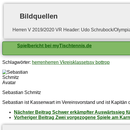
Bild­quel­len
Her­ren V 2019/2020 VR Hea­der: Udo Schrubock/​Olympia
Spielbericht bei myTischtennis.de
Schlagwörter:
herren
herren V
kreisklasse
tssv bottrop
Sebastian Schmitz
Sebastian ist Kassenwart im Vereinsvorstand und ist Kapitän 
Nächster Beitrag
Schwer er­kämpf­ter Aus­wärts­sieg fü
Vorheriger Beitrag
Zwei vor­ge­zo­ge­ne Spie­le am K