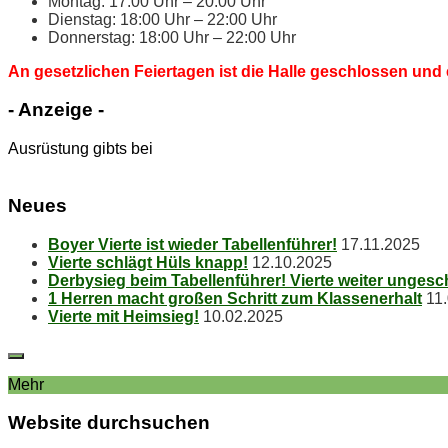
Mon­tag: 17:00 Uhr – 20:00 Uhr
Diens­tag: 18:00 Uhr – 22:00 Uhr
Don­ners­tag: 18:00 Uhr – 22:00 Uhr
An ge­setz­li­chen Fei­er­ta­gen ist die Hal­le ge­schlos­sen und 
- An­zei­ge -
Ausrüstung gibts bei
Neu­es
Boy­er Vier­te ist wie­der Tabellenführer!
17.11.2025
Vier­te schlägt Hüls knapp!
12.10.2025
Der­by­sieg beim Ta­bel­len­füh­rer! Vier­te wei­ter unges
1 Her­ren macht gro­ßen Schritt zum Klassenerhalt
11
Vier­te mit Heimsieg!
10.02.2025
Mehr
Web­site durchsuchen