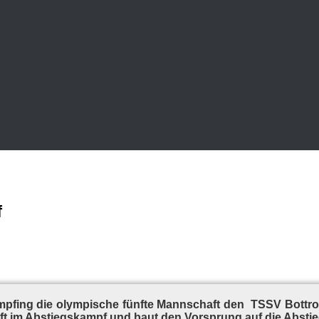
f
 emp­fing die olym­pi­sche fünf­te Mann­schaft den TSSV Bot­tro
uft im Ab­stiegs­kampf und baut den Vor­sprung auf die Ab­stie