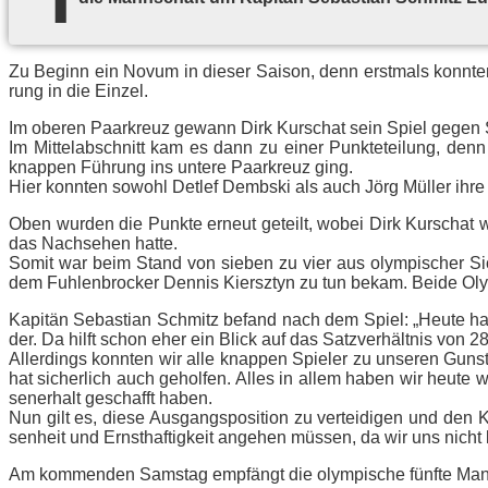
Zu Be­ginn ein No­vum in die­ser Sai­son, denn erst­mals konn­ten 
rung in die Einzel.
Im obe­ren Paar­kreuz ge­wann Dirk Kur­schat sein Spiel ge­gen S
Im Mit­tel­ab­schnitt kam es dann zu ei­ner Punk­te­tei­lung, den
knap­pen Füh­rung ins un­te­re Paar­kreuz ging.
Hier konn­ten so­wohl Det­lef Demb­ski als auch Jörg Mül­ler ihre
Oben wur­den die Punk­te er­neut ge­teilt, wo­bei Dirk Kur­schat 
das Nach­se­hen hat­te.
So­mit war beim Stand von sie­ben zu vier aus olym­pi­scher Sicht
dem Fuh­len­bro­cker Den­nis Kier­sz­tyn zu tun be­kam. Bei­de Oly
Ka­pi­tän Se­bas­ti­an Schmitz be­fand nach dem Spiel: „Heu­te hat
der. Da hilft schon eher ein Blick auf das Satz­ver­hält­nis von 28
Al­ler­dings konn­ten wir alle knap­pen Spie­ler zu un­se­ren Guns
hat si­cher­lich auch ge­hol­fen. Al­les in al­lem ha­ben wir heu­t
sen­er­halt ge­schafft ha­ben.
Nun gilt es, die­se Aus­gangs­po­si­ti­on zu ver­tei­di­gen und de
sen­heit und Ernst­haf­tig­keit an­ge­hen müs­sen, da wir uns nicht
Am kom­men­den Sams­tag emp­fängt die olym­pi­sche fünf­te Mann­s