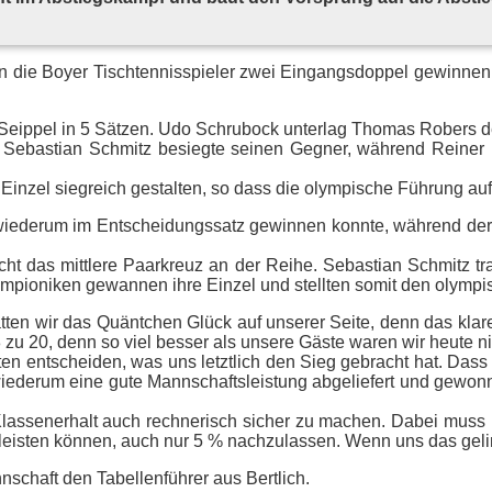
die Boy­er Tisch­ten­nis­spie­ler zwei Ein­gangs­dop­pel ge­win­nen
eip­pel in 5 Sät­zen. Udo Schru­bock un­ter­lag Tho­mas Ro­bers deu
n Se­bas­ti­an Schmitz be­sieg­te sei­nen Geg­ner, wäh­rend Rei­ner
 Ein­zel sieg­reich ge­stal­ten, so dass die olym­pi­sche Füh­rung 
wie­der­um im Ent­schei­dungs­satz ge­win­nen konn­te, wäh­rend der 
 das mitt­le­re Paar­kreuz an der Rei­he. Se­bas­ti­an Schmitz traf
m­pio­ni­ken ge­wan­nen ihre Ein­zel und stell­ten so­mit den olym­p
­ten wir das Quänt­chen Glück auf un­se­rer Sei­te, denn das kla­re
 zu 20, denn so viel bes­ser als un­se­re Gäs­te wa­ren wir heu­te ni
­ten ent­schei­den, was uns letzt­lich den Sieg ge­bracht hat. Dass
e wie­der­um eine gute Mann­schafts­leis­tung ab­ge­lie­fert und ge­wo
n Klas­sen­er­halt auch rech­ne­risch si­cher zu ma­chen. Da­bei mus
 leis­ten kön­nen, auch nur 5 % nach­zu­las­sen. Wenn uns das ge­lin
chaft den Ta­bel­len­füh­rer aus Bertlich.