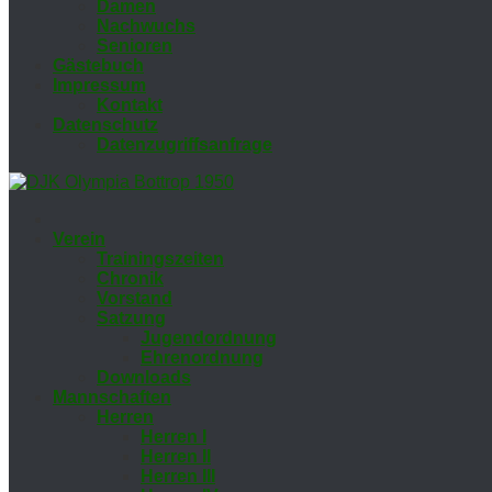
Da­men
Nach­wuchs
Se­nio­ren
Gäs­te­buch
Im­pres­sum
Kon­takt
Da­ten­schutz
Da­ten­zu­griffs­an­fra­ge
Ver­ein
Trai­nings­zei­ten
Chro­nik
Vor­stand
Sat­zung
Ju­gend­ord­nung
Eh­ren­ord­nung
Down­loads
Mann­schaf­ten
Her­ren
Her­ren I
Her­ren II
Her­ren III