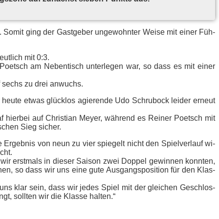
. So­mit ging der Gast­ge­ber un­ge­wohn­ter Wei­se mit ei­ner Füh­
t­lich mit 0:3.
 Po­etsch am Ne­ben­tisch un­ter­le­gen war, so dass es mit ei­ner
auf sechs zu drei anwuchs.
heu­te et­was glück­los agie­ren­de Udo Schru­bock lei­der er­neut
 hier­bei auf Chris­ti­an Mey­er, wäh­rend es Rei­ner Po­etsch mit
i­schen Sieg sicher.
 Er­geb­nis von neun zu vier spie­gelt nicht den Spiel­ver­lauf wi­
cht.
 wir erst­mals in die­ser Sai­son zwei Dop­pel ge­win­nen konn­ten,
n­nen, so dass wir uns eine gute Aus­gangs­po­si­ti­on für den Klas­
s uns klar sein, dass wir je­des Spiel mit der glei­chen Ge­schlos­
gt, soll­ten wir die Klas­se halten.“