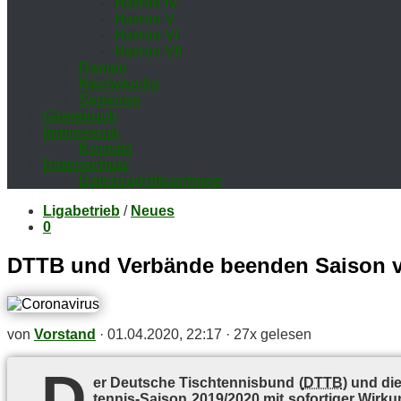
Her­ren IV
Her­ren V
Her­ren VI
Her­ren VII
Da­men
Nach­wuchs
Se­nio­ren
Gäs­te­buch
Im­pres­sum
Kon­takt
Da­ten­schutz
Da­ten­zu­griffs­an­fra­ge
Ligabetrieb
/
Neues
0
DTTB und Ver­bän­de be­en­den Sai­son v
von
Vorstand
·
01.04.2020, 22:17
·
27x gelesen
D
er Deut­sche Tisch­ten­nis­bund (
DTTB
) und die
ten­nis-Sai­son 2019/2020 mit so­for­ti­ger Wir­k