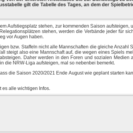
luss­ta­bel­le gilt die Ta­bel­le des Ta­ges, an dem der Spiel­be­
 Auf­stiegs­platz ste­hen, zur kom­men­den Sai­son auf­stei­gen, und
le­ga­ti­ons­plät­zen ste­hen, wer­den die Ver­bän­de je­der für sich 
stieg vor Au­gen haben.
 Li­gen bzw. Staf­feln nicht alle Mann­schaf­ten die glei­che An­zahl 
m­fall steigt also eine Mann­schaft auf, die we­gen ei­nes Spiels me
b­stei­gen. Da­her wer­den in den Fo­ren und so­zia­len Me­di­en a
er in die NRW-Liga auf­stei­gen, mal so ne­ben­bei bemerkt.
dass die Sai­son 2020/2021 Ende Au­gust wie ge­plant star­ten ka
 es alle wich­ti­gen Infos.