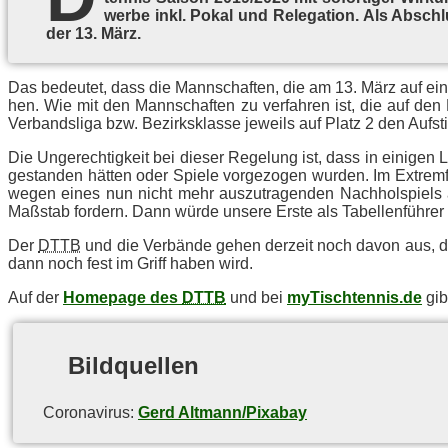
wer­be inkl. Po­kal und Re­le­ga­ti­on. Als Ab­sch
der 13. März.
Das be­deu­tet, dass die Mann­schaf­ten, die am 13. März auf ei­nem
hen. Wie mit den Mann­schaf­ten zu ver­fah­ren ist, die auf den Re­
Ver­bands­li­ga bzw. Be­zirks­klas­se je­weils auf Platz 2 den Auf­
Die Un­ge­rech­tig­keit bei die­ser Re­ge­lung ist, dass in ei­ni­gen
ge­stan­den hät­ten oder Spie­le vor­ge­zo­gen wur­den. Im Ex­tre
we­gen ei­nes nun nicht mehr aus­zu­tra­gen­den Nach­hol­spiels a
Maß­stab for­dern. Dann wür­de un­se­re Ers­te als Ta­bel­len­füh­r
Der
DTTB
und die Ver­bän­de ge­hen der­zeit noch da­von aus, 
dann noch fest im Griff ha­ben wird.
Auf der
Homepage des
DTTB
und bei
myTischtennis.de
gibt
Bild­quel­len
Co­ro­na­vi­rus:
Gerd Altmann/Pixabay