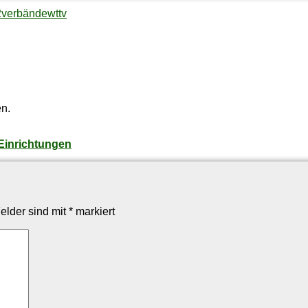
2
verbände
wttv
n.
e Einrichtungen
Felder sind mit
*
markiert