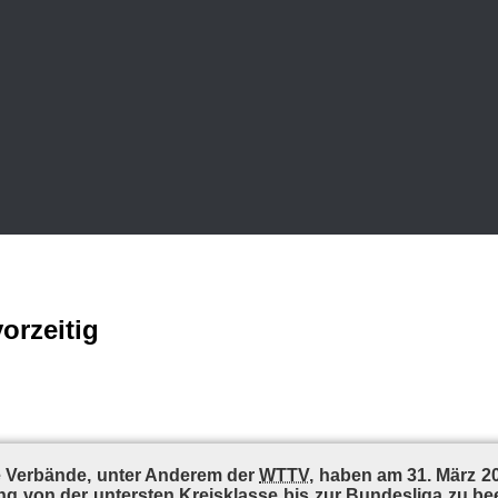
orzeitig
 Ver­bän­de, un­ter An­de­rem der
WTTV
, ha­ben am 31. März 202
ung von der un­ters­ten Kreis­klas­se bis zur Bun­des­li­ga zu be