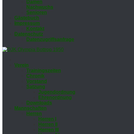
Da­men
Nach­wuchs
Se­nio­ren
Gäs­te­buch
Im­pres­sum
Kon­takt
Da­ten­schutz
Da­ten­zu­griffs­an­fra­ge
Ver­ein
Trai­nings­zei­ten
Chro­nik
Vor­stand
Sat­zung
Ju­gend­ord­nung
Eh­ren­ord­nung
Down­loads
Mann­schaf­ten
Her­ren
Her­ren I
Her­ren II
Her­ren III