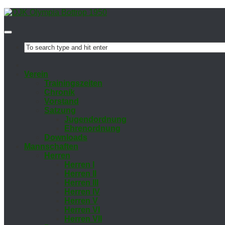
Ver­ein
Trai­nings­zei­ten
Chro­nik
Vor­stand
Sat­zung
Ju­gend­ord­nung
Eh­ren­ord­nung
Down­loads
Mann­schaf­ten
Her­ren
Her­ren I
Her­ren II
Her­ren III
Her­ren IV
Her­ren V
Her­ren VI
Her­ren VII