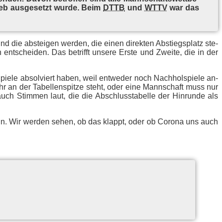
trieb aus­ge­setzt wur­de. Beim
DTTB
und
WTTV
war das
 die ab­stei­gen wer­den, die ei­nen di­rek­ten Ab­stiegs­platz ste­
ent­schei­den. Das be­trifft un­se­re Ers­te und Zwei­te, die in der
Spie­le ab­sol­viert ha­ben, weil ent­we­der noch Nach­hol­spie­le an­
hr an der Ta­bel­len­spit­ze steht, oder eine Mann­schaft muss nur
uch Stim­men laut, die die Ab­schluss­ta­bel­le der Hin­run­de als
nn. Wir wer­den se­hen, ob das klappt, oder ob Co­ro­na uns auch