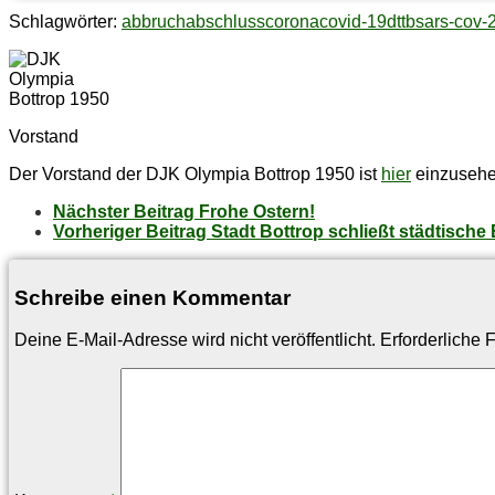
Schlagwörter:
abbruch
abschluss
corona
covid-19
dttb
sars-cov-
Vorstand
Der Vorstand der DJK Olympia Bottrop 1950 ist
hier
einzusehe
Nächster Beitrag
Fro­he Ostern!
Vorheriger Beitrag
Stadt Bot­trop schließt städ­ti­sch
Schreibe einen Kommentar
Deine E-Mail-Adresse wird nicht veröffentlicht.
Erforderliche 