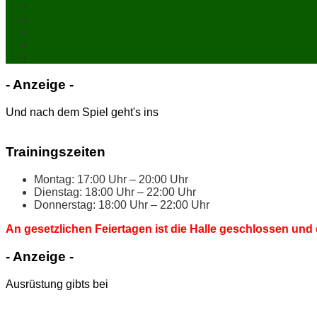
- An­zei­ge -
Und nach dem Spiel geht's ins
Trai­nings­zei­ten
Mon­tag: 17:00 Uhr – 20:00 Uhr
Diens­tag: 18:00 Uhr – 22:00 Uhr
Don­ners­tag: 18:00 Uhr – 22:00 Uhr
An ge­setz­li­chen Fei­er­ta­gen ist die Hal­le ge­schlos­sen und 
- An­zei­ge -
Ausrüstung gibts bei