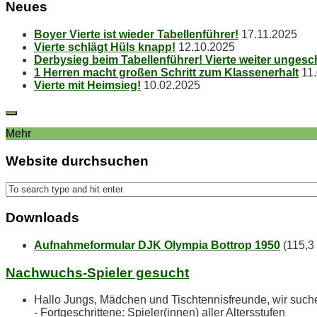
Neu­es
Boy­er Vier­te ist wie­der Tabellenführer!
17.11.2025
Vier­te schlägt Hüls knapp!
12.10.2025
Der­by­sieg beim Ta­bel­len­füh­rer! Vier­te wei­ter unges
1 Her­ren macht gro­ßen Schritt zum Klassenerhalt
11
Vier­te mit Heimsieg!
10.02.2025
Mehr
Web­site durchsuchen
Down­loads
Aufnahmeformular DJK Olympia Bottrop 1950
(115,3
Nach­wuchs-Spie­ler gesucht
Hallo Jungs, Mädchen und Tischtennisfreunde, wir suc
- Fortgeschrittene: Spieler(innen) aller Altersstufen