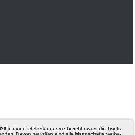
0 in ei­ner Te­le­fon­kon­fe­renz be­schlos­sen, die Tisch­
­en­den. Da­von be­trof­fen sind alle Mann­schafts­wett­be­