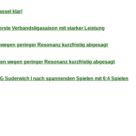
as­sel klar!
rs­te Ver­bands­li­ga­sai­son mit star­ker Leistung
n we­gen ge­rin­ger Re­so­nanz kurz­fris­tig abgesagt
­ten we­gen ge­rin­ger Re­so­nanz kurz­fris­tig abgesagt
 SG Su­der­wich I nach span­nen­den Spie­len mit 6:4 Spielen