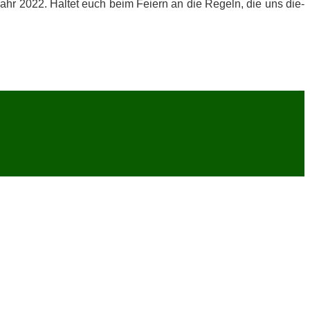
 Jahr 2022. Hal­tet euch beim Fei­ern an die Re­geln, die uns die­