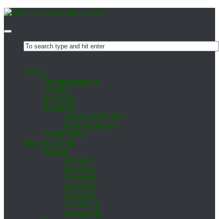
Ver­ein
Trai­nings­zei­ten
Chro­nik
Vor­stand
Sat­zung
Ju­gend­ord­nung
Eh­ren­ord­nung
Down­loads
Mann­schaf­ten
Her­ren
Her­ren I
Her­ren II
Her­ren III
Her­ren IV
Her­ren V
Her­ren VI
Her­ren VII