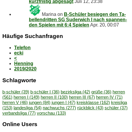
kurz­fris­tig abgesagt
Juli 12, 23:38
Marina
on
B‑Schüler be­sie­gen den Ta­
bel­len­drit­ten SG Su­der­wich I nach span­nen­
den Spie­len mit 6:4 Spielen
Apr. 20, 00:07
Häu­fi­ge Suchanfragen
Telefon
ecki
<
Henning
2019/2020
Schlag­wor­te
b-schüler
(39)
b-schüler I
(36)
bezirksliga
(42)
grüße
(36)
herren
(561)
herren I
(149)
herren II
(100)
herren III
(67)
herren IV
(71)
herren V
(46)
jungen
(84)
jungen I
(47)
kreisklasse
(162)
kreisliga
(153)
landesliga
(54)
nachwuchs
(277)
rückblick
(43)
schüler
(37)
verbandsliga
(77)
vorschau
(133)
On­line Users