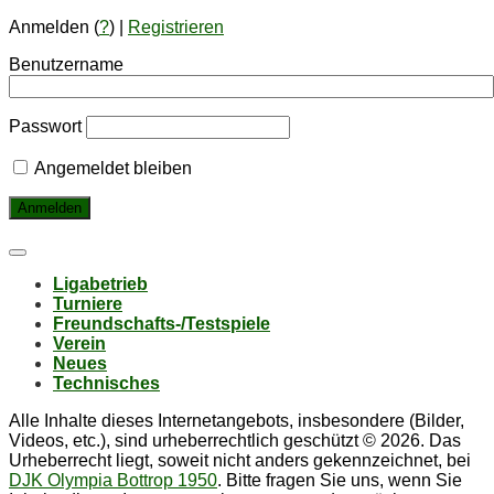
Anmelden (
?
) |
Registrieren
Benutzername
Passwort
Angemeldet bleiben
Li­ga­be­trieb
Tur­nie­re
Freund­schafts-/Test­spie­le
Ver­ein
Neu­es
Tech­ni­sches
Alle Inhalte dieses Internetangebots, insbesondere (Bilder,
Videos, etc.), sind urheberrechtlich geschützt © 2026. Das
Urheberrecht liegt, soweit nicht anders gekennzeichnet, bei
DJK Olympia Bottrop 1950
. Bitte fragen Sie uns, wenn Sie