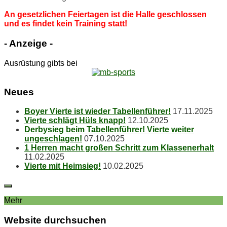
An ge­setz­li­chen Fei­er­ta­gen ist die Hal­le ge­schlos­sen
und es fin­det kein Trai­ning statt!
- An­zei­ge -
Ausrüstung gibts bei
Neu­es
Boy­er Vier­te ist wie­der Tabellenführer!
17.11.2025
Vier­te schlägt Hüls knapp!
12.10.2025
Der­by­sieg beim Ta­bel­len­füh­rer! Vier­te wei­ter
ungeschlagen!
07.10.2025
1 Her­ren macht gro­ßen Schritt zum Klassenerhalt
11.02.2025
Vier­te mit Heimsieg!
10.02.2025
Mehr
Web­site durchsuchen