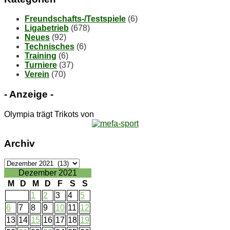
Freundschafts-/Testspiele
(6)
Ligabetrieb
(678)
Neues
(92)
Technisches
(6)
Training
(6)
Turniere
(37)
Verein
(70)
- An­zei­ge -
Olympia trägt Trikots von
Ar­chiv
Ar­
chiv
Dezember 2021
M
D
M
D
F
S
S
1
2
3
4
5
6
7
8
9
10
11
12
13
14
15
16
17
18
19