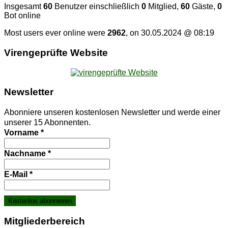
Insgesamt
60
Benutzer einschließlich
0
Mitglied,
60
Gäste,
0
Bot online
Most users ever online were
2962
, on 30.05.2024 @ 08:19
Vi­ren­ge­prüf­te Website
News­let­ter
Abonniere unseren kostenlosen Newsletter und werde einer
unserer 15 Abonnenten.
Vorname
*
Nachname
*
E-Mail
*
Mit­glie­der­be­reich