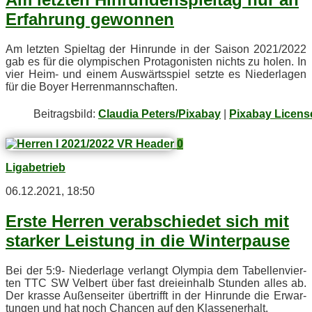
Er­fah­rung gewonnen
Am letz­ten Spiel­tag der Hin­run­de in der Sai­son 2021/2022
gab es für die olym­pi­schen Prot­ago­nis­ten nichts zu ho­len. In
vier Heim- und ei­nem Aus­wärts­spiel setz­te es Nie­der­la­gen
für die Boy­er Herrenmannschaften.
Bei­trags­bild:
Claudia Peters/Pixabay
|
Pixabay Licens
0
Ligabetrieb
06.12.2021, 18:50
Ers­te Her­ren ver­ab­schie­det sich mit
star­ker Leis­tung in die Winterpause
Bei der 5:9- Nie­der­la­ge ver­langt Olym­pia dem Ta­bel­len­vier­
ten TTC SW Vel­bert über fast drei­ein­halb Stun­den al­les ab.
Der kras­se Au­ßen­sei­ter über­trifft in der Hin­run­de die Er­war­
tun­gen und hat noch Chan­cen auf den Klassenerhalt.