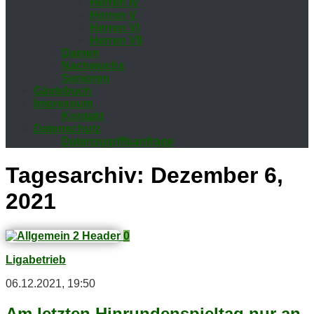
Her­ren IV
Her­ren V
Her­ren VI
Her­ren VII
Da­men
Nach­wuchs
Se­nio­ren
Gäs­te­buch
Im­pres­sum
Kon­takt
Da­ten­schutz
Da­ten­zu­griffs­an­fra­ge
Tagesarchiv:
Dezember 6,
2021
0
Ligabetrieb
06.12.2021, 19:50
Am letz­ten Hin­run­den­spiel­tag nur an