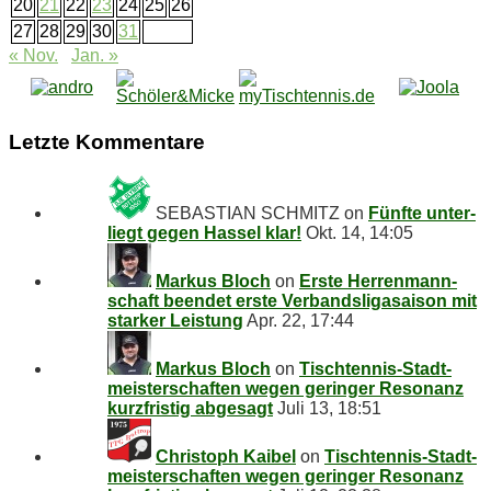
20
21
22
23
24
25
26
27
28
29
30
31
« Nov.
Jan. »
Letz­te Kommentare
SEBASTIAN SCHMITZ
on
Fünf­te un­ter­
liegt ge­gen Has­sel klar!
Okt. 14, 14:05
Markus Bloch
on
Ers­te Her­ren­mann­
schaft be­en­det ers­te Ver­bands­li­ga­sai­son mit
star­ker Leistung
Apr. 22, 17:44
Markus Bloch
on
Tisch­ten­nis-Stadt­
meis­ter­schaf­ten we­gen ge­rin­ger Re­so­nanz
kurz­fris­tig abgesagt
Juli 13, 18:51
Christoph Kaibel
on
Tisch­ten­nis-Stadt­
meis­ter­schaf­ten we­gen ge­rin­ger Re­so­nanz