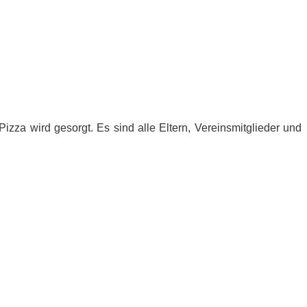
iz­za wird ge­sorgt. Es sind alle El­tern, Ver­eins­mit­glie­der und