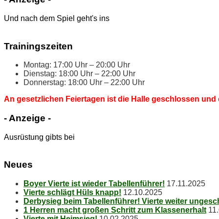
Und nach dem Spiel geht's ins
Trai­nings­zei­ten
Mon­tag: 17:00 Uhr – 20:00 Uhr
Diens­tag: 18:00 Uhr – 22:00 Uhr
Don­ners­tag: 18:00 Uhr – 22:00 Uhr
An ge­setz­li­chen Fei­er­ta­gen ist die Hal­le ge­schlos­sen und 
- An­zei­ge -
Ausrüstung gibts bei
Neu­es
Boy­er Vier­te ist wie­der Tabellenführer!
17.11.2025
Vier­te schlägt Hüls knapp!
12.10.2025
Der­by­sieg beim Ta­bel­len­füh­rer! Vier­te wei­ter unges
1 Her­ren macht gro­ßen Schritt zum Klassenerhalt
11
Vier­te mit Heimsieg!
10.02.2025