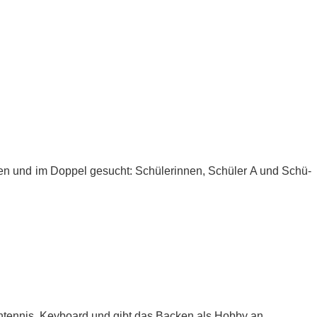
­sen und im Dop­pel ge­sucht: Schü­le­rin­nen, Schü­ler A und Schü­
sch­ten­nis, Key­board und gibt das Ba­cken als Hob­by an.