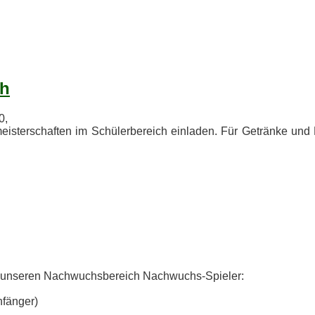
ch
0,
s­ter­schaf­ten im Schü­ler­be­reich ein­la­den. Für Ge­trän­ke und P
ür un­se­ren Nach­wuchs­be­reich Nachwuchs-Spieler:
Anfänger)