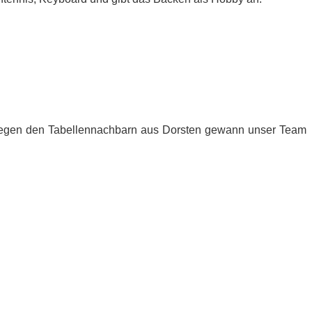
. Ge­gen den Ta­bel­len­nach­barn aus Dors­ten ge­wann un­ser Team