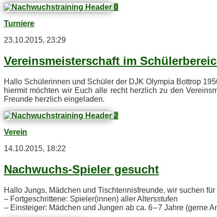
0
Turniere
23.10.2015, 23:29
Ver­eins­meis­ter­schaft im Schülerberei
Hal­lo Schü­le­rin­nen und Schü­ler der DJK Olym­pia Bot­trop 195
hier­mit möch­ten wir Euch alle recht herz­lich zu den Ver­eins­mei
Freun­de herz­lich eingeladen.
2
Verein
14.10.2015, 18:22
Nach­wuchs-Spie­ler gesucht
Hal­lo Jungs, Mäd­chen und Tisch­ten­nis­freun­de, wir su­chen f
– Fort­ge­schrit­te­ne: Spieler(innen) al­ler Altersstufen
– Ein­stei­ger: Mäd­chen und Jun­gen ab ca. 6 – 7 Jah­re (ger­ne 