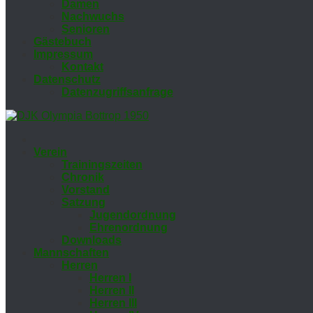
Da­men
Nach­wuchs
Se­nio­ren
Gäs­te­buch
Im­pres­sum
Kon­takt
Da­ten­schutz
Da­ten­zu­griffs­an­fra­ge
Ver­ein
Trai­nings­zei­ten
Chro­nik
Vor­stand
Sat­zung
Ju­gend­ord­nung
Eh­ren­ord­nung
Down­loads
Mann­schaf­ten
Her­ren
Her­ren I
Her­ren II
Her­ren III