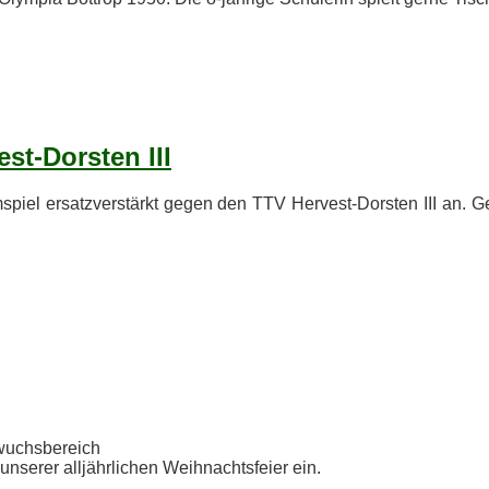
e­st-Dors­ten III
m­spiel er­satz­ver­stärkt ge­gen den TTV Her­ve­st-Dors­ten III an
chwuchsbereich
se­rer all­jähr­li­chen Weih­nachts­fei­er ein.