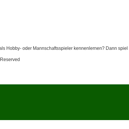
als Hob­by- oder Mann­schafts­spie­ler ken­nen­ler­nen? Dann spiel d
ts Reserved