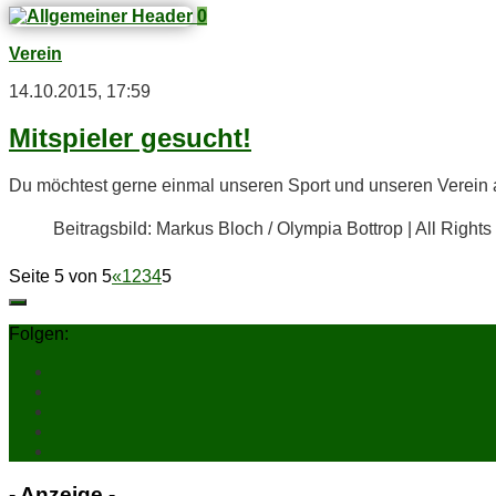
0
Verein
14.10.2015, 17:59
Mit­spie­ler gesucht!
Du möch­test ger­ne ein­mal un­se­ren Sport und un­se­ren Ver­ein 
Bei­trags­bild: Mar­kus Bloch / Olym­pia Bot­trop | All Righ
Seite 5 von 5
«
1
2
3
4
5
Folgen:
- An­zei­ge -