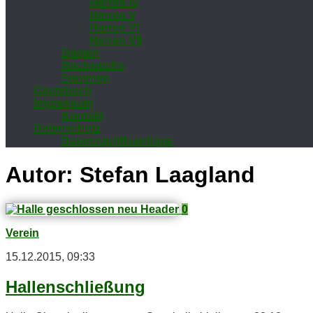
Her­ren IV
Her­ren V
Her­ren VI
Her­ren VII
Da­men
Nach­wuchs
Se­nio­ren
Gäs­te­buch
Im­pres­sum
Kon­takt
Da­ten­schutz
Da­ten­zu­griffs­an­fra­ge
Autor:
Stefan Laagland
0
Verein
15.12.2015, 09:33
Hal­len­schlie­ßung