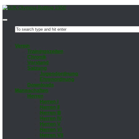
Ver­ein
Trai­nings­zei­ten
Chro­nik
Vor­stand
Sat­zung
Ju­gend­ord­nung
Eh­ren­ord­nung
Down­loads
Mann­schaf­ten
Her­ren
Her­ren I
Her­ren II
Her­ren III
Her­ren IV
Her­ren V
Her­ren VI
Her­ren VII