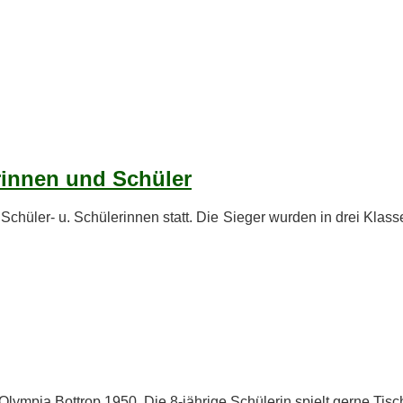
e­rin­nen und Schüler
Schü­ler- u. Schü­le­rin­nen statt. Die Sie­ger wur­den in drei Klas
K Olym­pia Bot­trop 1950. Die 8‑jährige Schü­le­rin spielt ger­ne Ti