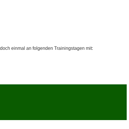
och ein­mal an fol­gen­den Trai­nings­ta­gen mit: