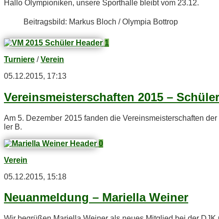
Hal­lo Olym­pio­ni­ken, un­se­re Sport­hal­le bleibt vom 23.12.
Bei­trags­bild: Mar­kus Bloch / Olym­pia Bottrop
1
Turniere
/
Verein
05.12.2015, 17:13
Ver­eins­meis­ter­schaf­ten 2015 – Schü­l
Am 5. De­zem­ber 2015 fan­den die Ver­eins­meis­ter­schaf­ten der 
ler B.
0
Verein
05.12.2015, 15:18
Neu­an­mel­dung – Ma­ri­el­la Weiner
Wir be­grü­ßen Ma­ri­el­la Wei­ner als neu­es Mit­glied bei der DJ