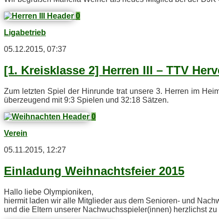
0
Ligabetrieb
05.12.2015, 07:37
[1. Kreis­klas­se 2] Her­ren III – TTV Her­v
Zum letz­ten Spiel der Hin­run­de trat un­se­re 3. Her­ren im Hei
über­zeu­gend mit 9:3 Spie­len und 32:18 Sätzen.
0
Verein
05.11.2015, 12:27
Ein­la­dung Weih­nachts­fei­er 2015
Hal­lo lie­be Olympioniken,
hier­mit la­den wir alle Mit­glie­der aus dem Se­nio­ren- und Na
und die El­tern un­se­rer Nachwuchsspieler(innen) herz­lichst zu un­