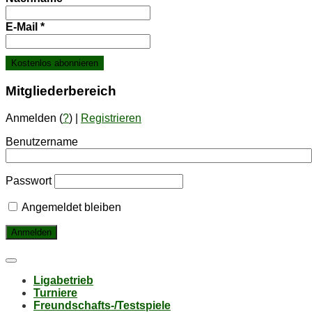
E-Mail
*
Mit­glie­der­be­reich
Anmelden (
?
) |
Registrieren
Benutzername
Passwort
Angemeldet bleiben
Li­ga­be­trieb
Tur­nie­re
Freund­schafts-/Test­spie­le