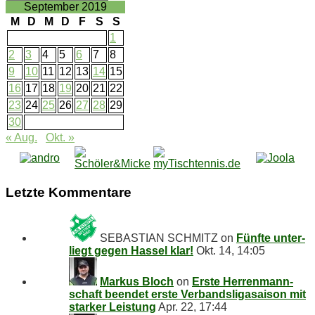
chiv
September 2019
M
D
M
D
F
S
S
1
2
3
4
5
6
7
8
9
10
11
12
13
14
15
16
17
18
19
20
21
22
23
24
25
26
27
28
29
30
« Aug.
Okt. »
Letz­te Kommentare
SEBASTIAN SCHMITZ
on
Fünf­te un­ter­
liegt ge­gen Has­sel klar!
Okt. 14, 14:05
Markus Bloch
on
Ers­te Her­ren­mann­
schaft be­en­det ers­te Ver­bands­li­ga­sai­son mit
star­ker Leistung
Apr. 22, 17:44