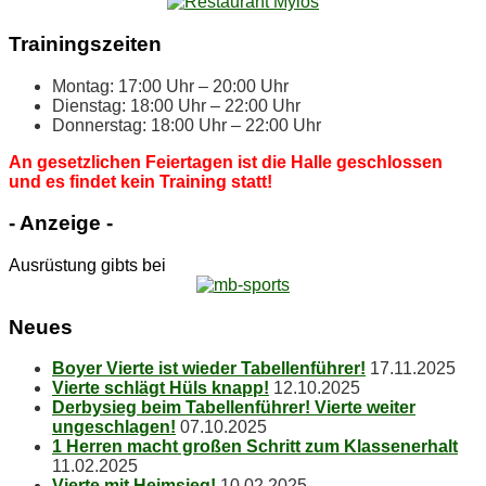
Trai­nings­zei­ten
Mon­tag: 17:00 Uhr – 20:00 Uhr
Diens­tag: 18:00 Uhr – 22:00 Uhr
Don­ners­tag: 18:00 Uhr – 22:00 Uhr
An ge­setz­li­chen Fei­er­ta­gen ist die Hal­le ge­schlos­sen
und es fin­det kein Trai­ning statt!
- An­zei­ge -
Ausrüstung gibts bei
Neu­es
Boy­er Vier­te ist wie­der Tabellenführer!
17.11.2025
Vier­te schlägt Hüls knapp!
12.10.2025
Der­by­sieg beim Ta­bel­len­füh­rer! Vier­te wei­ter
ungeschlagen!
07.10.2025
1 Her­ren macht gro­ßen Schritt zum Klassenerhalt
11.02.2025
Vier­te mit Heimsieg!
10.02.2025