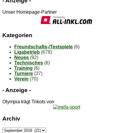
- An­zei­ge -
Unser Homepage-Partner
Ka­te­go­rien
Freundschafts-/Testspiele
(6)
Ligabetrieb
(678)
Neues
(92)
Technisches
(6)
Training
(6)
Turniere
(37)
Verein
(70)
- An­zei­ge -
Olympia trägt Trikots von
Ar­chiv
Ar­