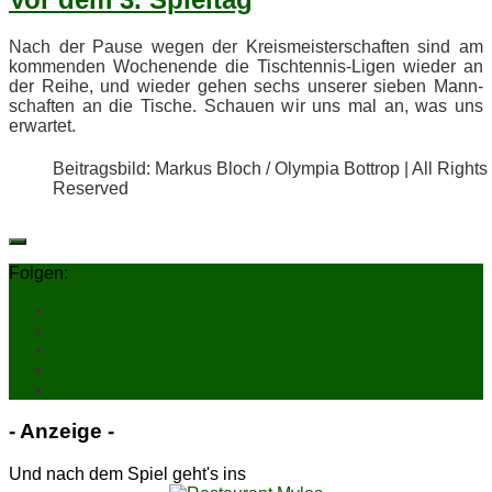
Nach der Pau­se we­gen der Kreis­meis­ter­schaf­ten sind am
kom­men­den Wo­chen­en­de die Tisch­ten­nis-Li­gen wie­der an
der Rei­he, und wie­der ge­hen sechs un­se­rer sie­ben Mann­
schaf­ten an die Ti­sche. Schau­en wir uns mal an, was uns
erwartet.
Bei­trags­bild: Mar­kus Bloch / Olym­pia Bot­trop | All Rights
Reserved
Folgen:
- An­zei­ge -
Und nach dem Spiel geht's ins