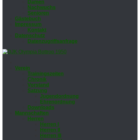
Da­men
Nach­wuchs
Se­nio­ren
Gäs­te­buch
Im­pres­sum
Kon­takt
Da­ten­schutz
Da­ten­zu­griffs­an­fra­ge
Ver­ein
Trai­nings­zei­ten
Chro­nik
Vor­stand
Sat­zung
Ju­gend­ord­nung
Eh­ren­ord­nung
Down­loads
Mann­schaf­ten
Her­ren
Her­ren I
Her­ren II
Her­ren III