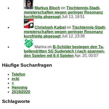
Markus Bloch
on
Tisch­ten­nis-Stadt­
meis­ter­schaf­ten we­gen ge­rin­ger Re­so­nanz
kurz­fris­tig abgesagt
Juli 13, 18:51
Christoph Kaibel
on
Tisch­ten­nis-Stadt­
meis­ter­schaf­ten we­gen ge­rin­ger Re­so­nanz
kurz­fris­tig abgesagt
Juli 12, 23:38
Marina
on
B‑Schüler be­sie­gen den Ta­
bel­len­drit­ten SG Su­der­wich I nach span­nen­
den Spie­len mit 6:4 Spielen
Apr. 20, 00:07
Häu­fi­ge Suchanfragen
Telefon
ecki
<
Henning
2019/2020
Schlag­wor­te