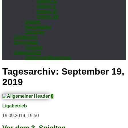
Her­ren IV
Her­ren V
Her­ren VI
Her­ren VII
Da­men
Nach­wuchs
Se­nio­ren
Gäs­te­buch
Im­pres­sum
Kon­takt
Da­ten­schutz
Da­ten­zu­griffs­an­fra­ge
Tagesarchiv:
September 19,
2019
0
Ligabetrieb
19.09.2019, 19:50
Vor dem 3. Spieltag