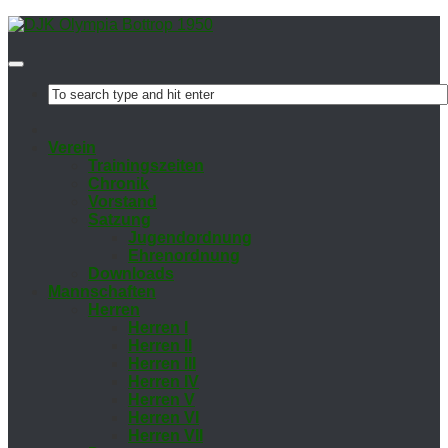
Ver­ein
Trai­nings­zei­ten
Chro­nik
Vor­stand
Sat­zung
Ju­gend­ord­nung
Eh­ren­ord­nung
Down­loads
Mann­schaf­ten
Her­ren
Her­ren I
Her­ren II
Her­ren III
Her­ren IV
Her­ren V
Her­ren VI
Her­ren VII