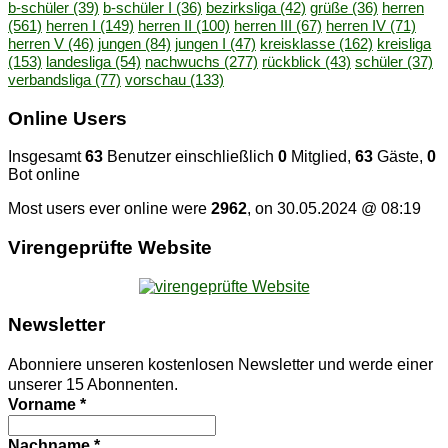
b-schüler
(39)
b-schüler I
(36)
bezirksliga
(42)
grüße
(36)
herren
(561)
herren I
(149)
herren II
(100)
herren III
(67)
herren IV
(71)
herren V
(46)
jungen
(84)
jungen I
(47)
kreisklasse
(162)
kreisliga
(153)
landesliga
(54)
nachwuchs
(277)
rückblick
(43)
schüler
(37)
verbandsliga
(77)
vorschau
(133)
On­line Users
Insgesamt
63
Benutzer einschließlich
0
Mitglied,
63
Gäste,
0
Bot online
Most users ever online were
2962
, on 30.05.2024 @ 08:19
Vi­ren­ge­prüf­te Website
News­let­ter
Abonniere unseren kostenlosen Newsletter und werde einer
unserer 15 Abonnenten.
Vorname
*
Nachname
*