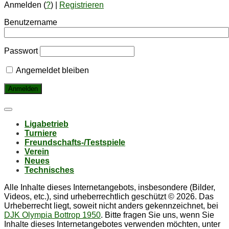
Anmelden (
?
) |
Registrieren
Benutzername
Passwort
Angemeldet bleiben
Li­ga­be­trieb
Tur­nie­re
Freund­schafts-/Test­spie­le
Ver­ein
Neu­es
Tech­ni­sches
Alle Inhalte dieses Internetangebots, insbesondere (Bilder,
Videos, etc.), sind urheberrechtlich geschützt © 2026. Das
Urheberrecht liegt, soweit nicht anders gekennzeichnet, bei
DJK Olympia Bottrop 1950
. Bitte fragen Sie uns, wenn Sie
Inhalte dieses Internetangebotes verwenden möchten, unter