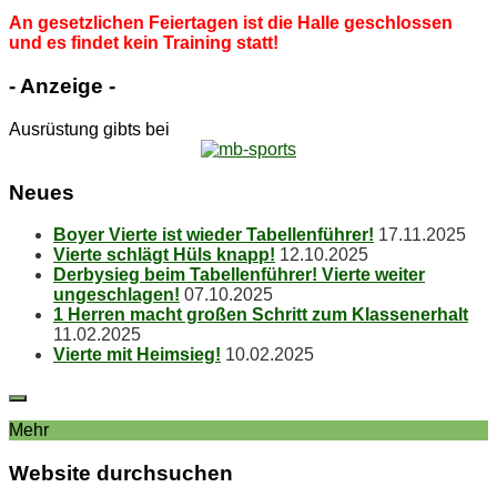
An ge­setz­li­chen Fei­er­ta­gen ist die Hal­le ge­schlos­sen
und es fin­det kein Trai­ning statt!
- An­zei­ge -
Ausrüstung gibts bei
Neu­es
Boy­er Vier­te ist wie­der Tabellenführer!
17.11.2025
Vier­te schlägt Hüls knapp!
12.10.2025
Der­by­sieg beim Ta­bel­len­füh­rer! Vier­te wei­ter
ungeschlagen!
07.10.2025
1 Her­ren macht gro­ßen Schritt zum Klassenerhalt
11.02.2025
Vier­te mit Heimsieg!
10.02.2025
Mehr
Web­site durchsuchen