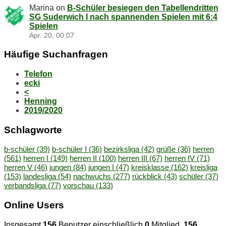
Marina
on
B‑Schüler be­sie­gen den Ta­bel­len­drit­ten
SG Su­der­wich I nach span­nen­den Spie­len mit 6:4
Spielen
Apr. 20, 00:07
Häu­fi­ge Suchanfragen
Telefon
ecki
<
Henning
2019/2020
Schlag­wor­te
b-schüler
(39)
b-schüler I
(36)
bezirksliga
(42)
grüße
(36)
herren
(561)
herren I
(149)
herren II
(100)
herren III
(67)
herren IV
(71)
herren V
(46)
jungen
(84)
jungen I
(47)
kreisklasse
(162)
kreisliga
(153)
landesliga
(54)
nachwuchs
(277)
rückblick
(43)
schüler
(37)
verbandsliga
(77)
vorschau
(133)
On­line Users
Insgesamt
156
Benutzer einschließlich
0
Mitglied,
156