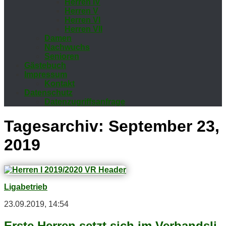
Her­ren IV
Her­ren V
Her­ren VI
Her­ren VII
Da­men
Nach­wuchs
Se­nio­ren
Gäs­te­buch
Im­pres­sum
Kon­takt
Da­ten­schutz
Da­ten­zu­griffs­an­fra­ge
Tagesarchiv:
September 23,
2019
Ligabetrieb
23.09.2019, 14:54
Ers­te Her­ren setzt sich im Ver­bands­li­