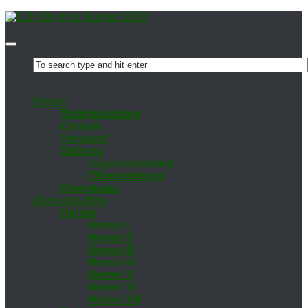
Ver­ein
Trai­nings­zei­ten
Chro­nik
Vor­stand
Sat­zung
Ju­gend­ord­nung
Eh­ren­ord­nung
Down­loads
Mann­schaf­ten
Her­ren
Her­ren I
Her­ren II
Her­ren III
Her­ren IV
Her­ren V
Her­ren VI
Her­ren VII