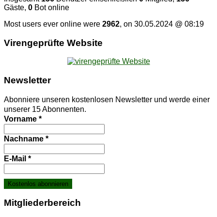
Gäste,
0
Bot online
Most users ever online were
2962
, on 30.05.2024 @ 08:19
Vi­ren­ge­prüf­te Website
News­let­ter
Abonniere unseren kostenlosen Newsletter und werde einer
unserer 15 Abonnenten.
Vorname
*
Nachname
*
E-Mail
*
Mit­glie­der­be­reich