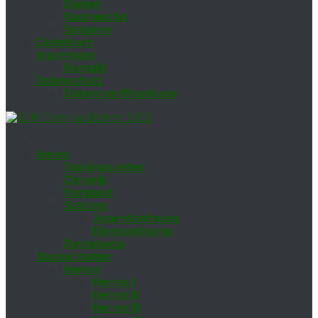
Da­men
Nach­wuchs
Se­nio­ren
Gäs­te­buch
Im­pres­sum
Kon­takt
Da­ten­schutz
Da­ten­zu­griffs­an­fra­ge
Ver­ein
Trai­nings­zei­ten
Chro­nik
Vor­stand
Sat­zung
Ju­gend­ord­nung
Eh­ren­ord­nung
Down­loads
Mann­schaf­ten
Her­ren
Her­ren I
Her­ren II
Her­ren III