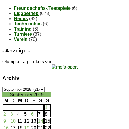
Freundschafts-/Testspiele
(6)
Ligabetrieb
(678)
Neues
(92)
Technisches
(6)
Training
(6)
Turniere
(37)
Verein
(70)
- An­zei­ge -
Olympia trägt Trikots von
Ar­chiv
Ar­
chiv
September 2019
M
D
M
D
F
S
S
1
2
3
4
5
6
7
8
9
10
11
12
13
14
15
16
17
18
19
20
21
22