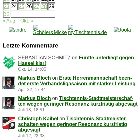
23
24
25
26
27
28
29
30
« Aug.
Okt. »
Letz­te Kommentare
SEBASTIAN SCHMITZ
on
Fünf­te un­ter­liegt ge­gen
Has­sel klar!
Okt. 14, 14:05
Markus Bloch
on
Ers­te Her­ren­mann­schaft be­en­
det ers­te Ver­bands­li­ga­sai­son mit star­ker Leistung
Apr. 22, 17:44
Markus Bloch
on
Tisch­ten­nis-Stadt­meis­ter­schaf­
ten we­gen ge­rin­ger Re­so­nanz kurz­fris­tig abgesagt
Juli 13, 18:51
Christoph Kaibel
on
Tisch­ten­nis-Stadt­meis­ter­
schaf­ten we­gen ge­rin­ger Re­so­nanz kurz­fris­tig
abgesagt
Juli 12, 23:38