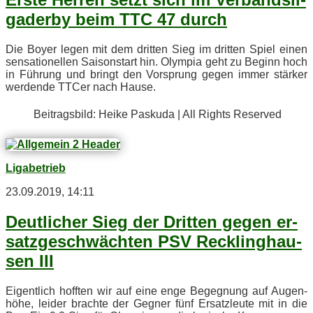
ga­der­by beim TTC 47 durch
Die Boy­er le­gen mit dem drit­ten Sieg im drit­ten Spiel ei­nen
sen­sa­tio­nel­len Sai­son­start hin. Olym­pia geht zu Be­ginn hoch
in Füh­rung und bringt den Vor­sprung ge­gen im­mer stär­ker
wer­den­de TT­Cer nach Hause.
Bei­trags­bild: Hei­ke Pas­ku­da | All Rights Reserved
Ligabetrieb
23.09.2019, 14:11
Deut­li­cher Sieg der Drit­ten ge­gen er­
satz­ge­schwäch­ten PSV Reck­ling­hau­
sen III
Ei­gent­lich hoff­ten wir auf eine enge Be­geg­nung auf Au­gen­
hö­he, lei­der brach­te der Geg­ner fünf Er­satz­leu­te mit in die