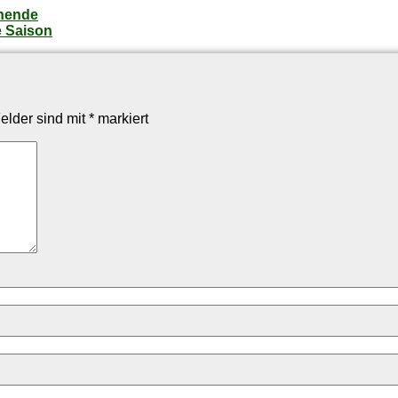
enende
e Saison
Felder sind mit
*
markiert