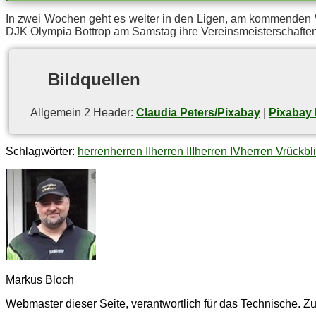
In zwei Wo­chen geht es wei­ter in den Li­gen, am kom­men­den Wo­c
DJK Olym­pia Bot­trop am Sams­tag ihre Ver­eins­meis­ter­schaf­te
Bild­quel­len
All­ge­mein 2 Hea­der:
Claudia Peters/Pixabay
|
Pixabay 
Schlagwörter:
herren
herren II
herren III
herren IV
herren V
rückbl
Markus Bloch
Webmaster dieser Seite, verantwortlich für das Technische. Zu