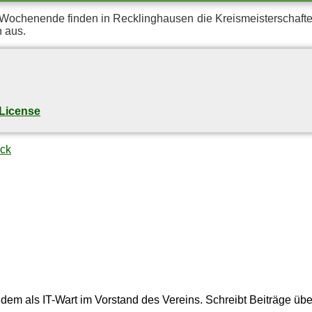
hen­en­de fin­den in Reck­ling­hau­sen die Kreis­meis­ter­schaf­ten 
n aus.
License
ick
dem als IT-Wart im Vorstand des Vereins. Schreibt Beiträge über