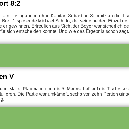
ort 8:2
die am Frei­tag­abend ohne Ka­pi­tän Se­bas­ti­an Schmitz an die Ti­sc
Brett 1 spie­len­de Mi­cha­el Schir­lo, der sei­ne bei­den Ein­zel de
er ge­win­nen. Er­freu­lich aus Sicht der Boy­er war si­cher­lich der 
 für sich ent­schei­den konn­te. Und wie das Er­geb­nis schon sagt
ren V
­abend Macel Plau­mann und die 5. Mann­schaft auf die Ti­sche, als e
u­lie­ren. Die Par­tie war um­kämpft, sechs von zehn Per­tien gin­g
ng.