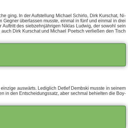
he ging. In der Auf­stel­lung Mi­cha­el Schir­lo, Dirk Kur­schat, Ni­
m Geg­ner über­las­sen muss­te, ein­mal in fünf und ein­mal in drei
Auf­tritt des sieb­zehn­jäh­ri­gen Ni­klas Lud­wig, der so­wohl sein
, auch Dirk Kur­schat und Mi­cha­el Po­etsch ver­lie­ßen den Tisch
in­zi­ge aus­wärts. Le­dig­lich Det­lef Demb­ski muss­te in sei­nem
en in den Ent­schei­dungs­satz, aber sech­mal be­hiel­ten die Boy­