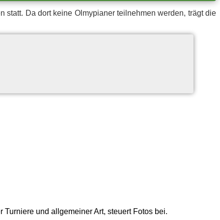
statt. Da dort kei­ne Ol­my­pia­ner teil­neh­men wer­den, trägt die
 Turniere und allgemeiner Art, steuert Fotos bei.