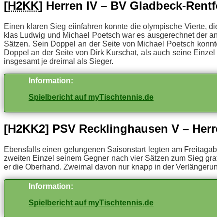
[
H2KK
] Her­ren IV – BV Glad­beck-Rent­f
Ei­nen kla­ren Sieg ei­in­fah­ren konn­te die olym­pi­sche Vier­te, 
klas Lud­wig und Mi­cha­el Po­etsch war es aus­ge­rech­net der an 
Sät­zen. Sein Dop­pel an der Sei­te von Mi­cha­el Po­etsch konn­te 
Dop­pel an der Sei­te von Dirk Kur­schat, als auch sei­ne Ein­zel
ins­ge­samt je drei­mal als Sieger.
In­for­ma­ti­on:
Spielbericht auf myTischtennis.de
[H2KK2] PSV Reck­ling­hau­sen V – Her­
Ebens­falls ei­nen ge­lun­ge­nen Sai­son­start leg­ten am Frei­tag
zwei­ten Ein­zel sei­nem Geg­ner nach vier Sät­zen zum Sieg gra­t
er die Ober­hand. Zwei­mal da­von nur knapp in der Verlängeru
In­for­ma­ti­on:
Spielbericht auf myTischtennis.de