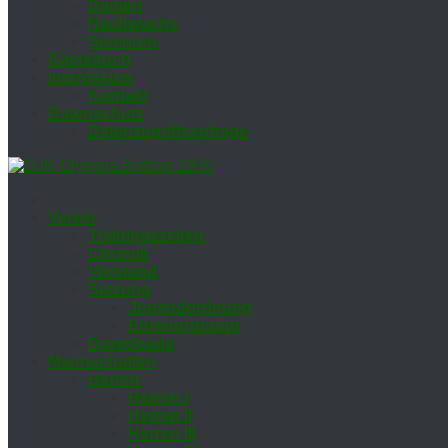
Da­men
Nach­wuchs
Se­nio­ren
Gäs­te­buch
Im­pres­sum
Kon­takt
Da­ten­schutz
Da­ten­zu­griffs­an­fra­ge
Ver­ein
Trai­nings­zei­ten
Chro­nik
Vor­stand
Sat­zung
Ju­gend­ord­nung
Eh­ren­ord­nung
Down­loads
Mann­schaf­ten
Her­ren
Her­ren I
Her­ren II
Her­ren III