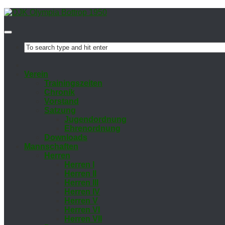
Ver­ein
Trai­nings­zei­ten
Chro­nik
Vor­stand
Sat­zung
Ju­gend­ord­nung
Eh­ren­ord­nung
Down­loads
Mann­schaf­ten
Her­ren
Her­ren I
Her­ren II
Her­ren III
Her­ren IV
Her­ren V
Her­ren VI
Her­ren VII