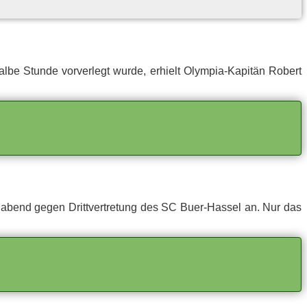
 Stun­de vor­ver­legt wur­de, er­hielt Olym­pia-Ka­pi­tän Ro­bert
ag­abend ge­gen Dritt­ver­tre­tung des SC Buer-Has­sel an. Nur das