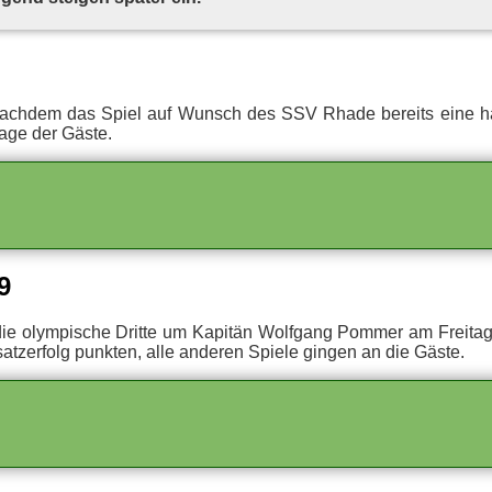
Nach­dem das Spiel auf Wunsch des SSV Rha­de be­reits eine hal­be
a­ge der Gäste.
9
 die olym­pi­sche Drit­te um Ka­pi­tän Wolf­gang Pom­mer am Frei­t
z­er­folg punk­ten, alle an­de­ren Spie­le gin­gen an die Gäste.