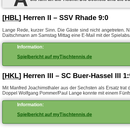
[
HBL
] Her­ren II – SSV Rha­de 9:0
Lan­ge Rede, kur­zer Sinn. Die Gäs­te sind nicht an­ge­tre­ten. 
Dait­sch­mann am Sams­tag Mit­tag eine E‑Mail mit der Spiel­ab­s
In­for­ma­ti­on:
Spielbericht auf myTischtennis.de
[
HKL
] Her­ren III – SC Buer-Has­sel III 1:
Mit Man­fred Joa­chims­tha­ler aus der Sechs­ten als Er­satz trat
Dop­pel Wolf­gang Pommer/​Paul Lan­ge konn­te mit ei­nem Fünf­sat
In­for­ma­ti­on:
Spielbericht auf myTischtennis.de