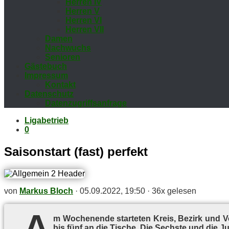
Her­ren IV
Her­ren V
Her­ren VI
Her­ren VII
Da­men
Nach­wuchs
Se­nio­ren
Gäs­te­buch
Im­pres­sum
Kon­takt
Da­ten­schutz
Da­ten­zu­griffs­an­fra­ge
Ligabetrieb
0
Sai­son­start (fast) perfekt
von
Markus Bloch
·
05.09.2022, 19:50
·
36x gelesen
A
m Wo­chen­en­de star­te­ten Kreis, Be­zirk und V
bis fünf an die Ti­sche. Die Sechs­te und die Ju