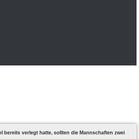
be­reits ver­legt hat­te, soll­ten die Mann­schaf­ten zwei