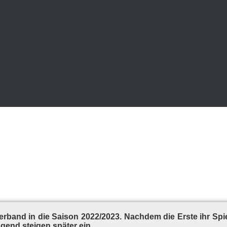
er­band in die Sai­son 2022/2023. Nach­dem die Ers­te ihr Spiel 
­gend stei­gen spä­ter ein.