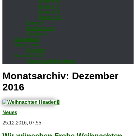
Her­ren IV
Her­ren V
Her­ren VI
Her­ren VII
Da­men
Nach­wuchs
Se­nio­ren
Gäs­te­buch
Im­pres­sum
Kon­takt
Da­ten­schutz
Da­ten­zu­griffs­an­fra­ge
Monatsarchiv:
Dezember
2016
0
Neues
25.12.2016, 07:55
Wir wün­schen Fro­he Weihnachten