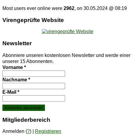
Most users ever online were
2962
, on 30.05.2024 @ 08:19
Vi­ren­ge­prüf­te Website
News­let­ter
Abonniere unseren kostenlosen Newsletter und werde einer
unserer 15 Abonnenten.
Vorname
*
Nachname
*
E-Mail
*
Mit­glie­der­be­reich
Anmelden (
?
) |
Registrieren