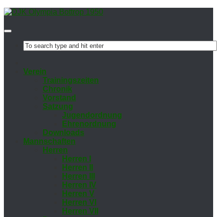
Ver­ein
Trai­nings­zei­ten
Chro­nik
Vor­stand
Sat­zung
Ju­gend­ord­nung
Eh­ren­ord­nung
Down­loads
Mann­schaf­ten
Her­ren
Her­ren I
Her­ren II
Her­ren III
Her­ren IV
Her­ren V
Her­ren VI
Her­ren VII