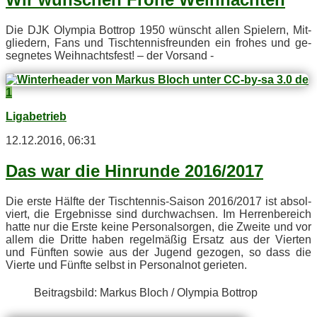
Die DJK Olym­pia Bot­trop 1950 wünscht al­len Spie­lern, Mit­
glie­dern, Fans und Tisch­ten­nis­freun­den ein fro­hes und ge­
seg­ne­tes Weih­nachts­fest! – der Vorsand -
1
Ligabetrieb
12.12.2016, 06:31
Das war die Hin­run­de 2016/2017
Die ers­te Hälf­te der Tisch­ten­nis-Sai­son 2016/2017 ist ab­sol­
viert, die Er­geb­nis­se sind durch­wach­sen. Im Her­ren­be­reich
hat­te nur die Ers­te kei­ne Per­so­nal­sor­gen, die Zwei­te und vor
al­lem die Drit­te ha­ben re­gel­mä­ßig Er­satz aus der Vier­ten
und Fünf­ten so­wie aus der Ju­gend ge­zo­gen, so dass die
Vier­te und Fünf­te selbst in Per­so­nal­not gerieten.
Bei­trags­bild: Mar­kus Bloch / Olym­pia Bottrop