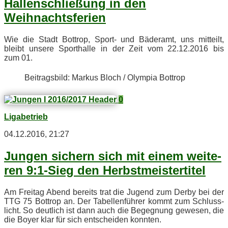
Hal­len­schlie­ßung in den
Weihnachtsferien
Wie die Stadt Bot­trop, Sport- und Bä­der­amt, uns mit­teilt,
bleibt un­se­re Sport­hal­le in der Zeit vom 22.12.2016 bis
zum 01.
Bei­trags­bild: Mar­kus Bloch / Olym­pia Bottrop
0
Ligabetrieb
04.12.2016, 21:27
Jun­gen si­chern sich mit ei­nem wei­te­
ren 9:1‑Sieg den Herbstmeistertitel
Am Frei­tag Abend be­reits trat die Ju­gend zum Der­by bei der
TTG 75 Bot­trop an. Der Ta­bel­len­füh­rer kommt zum Schluss­
licht. So deut­lich ist dann auch die Be­geg­nung ge­we­sen, die
die Boy­er klar für sich ent­schei­den konnten.