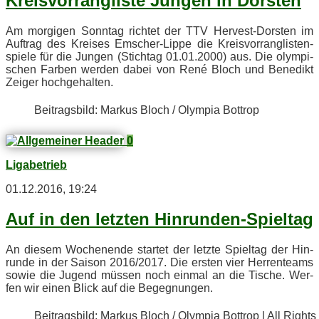
Kreis­vor­rang­lis­te Jun­gen in Dorsten
Am mor­gi­gen Sonn­tag rich­tet der TTV Her­ve­st-Dors­ten im
Auf­trag des Krei­ses Em­scher-Lip­pe die Kreis­vor­rang­lis­ten­
spie­le für die Jun­gen (Stich­tag 01.01.2000) aus. Die olym­pi­
schen Far­ben wer­den da­bei von René Bloch und Be­ne­dikt
Zei­ger hochgehalten.
Bei­trags­bild: Mar­kus Bloch / Olym­pia Bottrop
0
Ligabetrieb
01.12.2016, 19:24
Auf in den letz­ten Hinrunden-Spieltag
An die­sem Wo­chen­en­de star­tet der letz­te Spiel­tag der Hin­
run­de in der Sai­son 2016/2017. Die ers­ten vier Her­ren­teams
so­wie die Ju­gend müs­sen noch ein­mal an die Ti­sche. Wer­
fen wir ei­nen Blick auf die Begegnungen.
Bei­trags­bild: Mar­kus Bloch / Olym­pia Bot­trop | All Rights