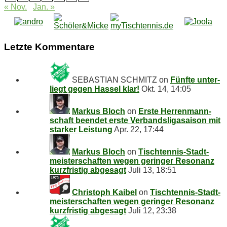
« Nov.
Jan. »
Letz­te Kommentare
SEBASTIAN SCHMITZ
on
Fünf­te un­ter­
liegt ge­gen Has­sel klar!
Okt. 14, 14:05
Markus Bloch
on
Ers­te Her­ren­mann­
schaft be­en­det ers­te Ver­bands­li­ga­sai­son mit
star­ker Leistung
Apr. 22, 17:44
Markus Bloch
on
Tisch­ten­nis-Stadt­
meis­ter­schaf­ten we­gen ge­rin­ger Re­so­nanz
kurz­fris­tig abgesagt
Juli 13, 18:51
Christoph Kaibel
on
Tisch­ten­nis-Stadt­
meis­ter­schaf­ten we­gen ge­rin­ger Re­so­nanz
kurz­fris­tig abgesagt
Juli 12, 23:38