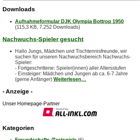
Down­loads
Aufnahmeformular DJK Olympia Bottrop 1950
(115,3 KB, 7.252 Downloads)
Nach­wuchs-Spie­ler gesucht
Hallo Jungs, Mädchen und Tischtennisfreunde, wir
suchen für unseren Nachwuchsbereich Nachwuchs-
Spieler:
- Fortgeschrittene: Spieler(innen) aller Altersstufen
- Einsteiger: Mädchen und Jungen ab ca. 6-7 Jahre
(gerne Anfänger)
Weiterlesen…
- An­zei­ge -
Unser Homepage-Partner
Ka­te­go­rien
Freundschafts-/Testspiele
(6)