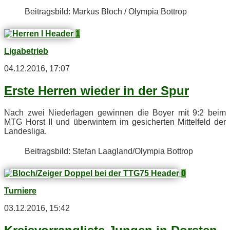
Bei­trags­bild: Mar­kus Bloch / Olym­pia Bottrop
1
Ligabetrieb
04.12.2016, 17:07
Ers­te Her­ren wie­der in der Spur
Nach zwei Nie­der­la­gen ge­win­nen die Boy­er mit 9:2 beim
MTG Horst II und über­win­tern im ge­si­cher­ten Mit­tel­feld der
Landesliga.
Bei­trags­bild: Ste­fan Laagland/​Olympia Bottrop
0
Turniere
03.12.2016, 15:42