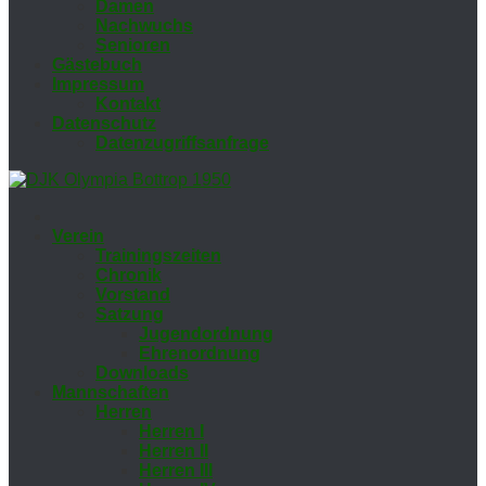
Da­men
Nach­wuchs
Se­nio­ren
Gäs­te­buch
Im­pres­sum
Kon­takt
Da­ten­schutz
Da­ten­zu­griffs­an­fra­ge
Ver­ein
Trai­nings­zei­ten
Chro­nik
Vor­stand
Sat­zung
Ju­gend­ord­nung
Eh­ren­ord­nung
Down­loads
Mann­schaf­ten
Her­ren
Her­ren I
Her­ren II
Her­ren III