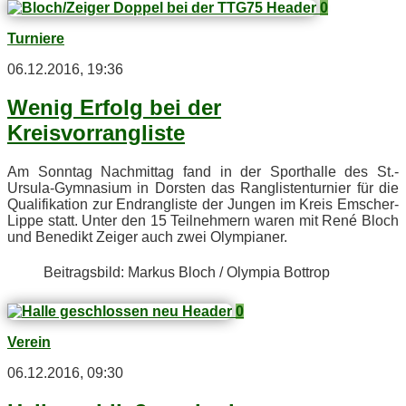
0
Turniere
06.12.2016, 19:36
We­nig Er­folg bei der
Kreisvorrangliste
Am Sonn­tag Nach­mit­tag fand in der Sport­hal­le des St.-
Ursula-Gymnasium in Dors­ten das Rang­lis­ten­tur­nier für die
Qua­li­fi­ka­ti­on zur End­rang­lis­te der Jun­gen im Kreis Em­scher-
Lip­pe statt. Un­ter den 15 Teil­neh­mern wa­ren mit René Bloch
und Be­ne­dikt Zei­ger auch zwei Olympianer.
Bei­trags­bild: Mar­kus Bloch / Olym­pia Bottrop
0
Verein
06.12.2016, 09:30