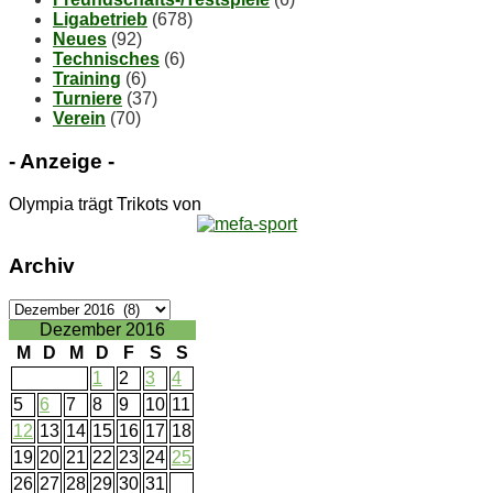
Ligabetrieb
(678)
Neues
(92)
Technisches
(6)
Training
(6)
Turniere
(37)
Verein
(70)
- An­zei­ge -
Olympia trägt Trikots von
Ar­chiv
Ar­
chiv
Dezember 2016
M
D
M
D
F
S
S
1
2
3
4
5
6
7
8
9
10
11
12
13
14
15
16
17
18
19
20
21
22
23
24
25
26
27
28
29
30
31