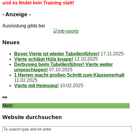
und es fin­det kein Trai­ning statt!
- An­zei­ge -
Ausrüstung gibts bei
Neu­es
Boy­er Vier­te ist wie­der Tabellenführer!
17.11.2025
Vier­te schlägt Hüls knapp!
12.10.2025
Der­by­sieg beim Ta­bel­len­füh­rer! Vier­te wei­ter
ungeschlagen!
07.10.2025
1 Her­ren macht gro­ßen Schritt zum Klassenerhalt
11.02.2025
Vier­te mit Heimsieg!
10.02.2025
Mehr
Web­site durchsuchen