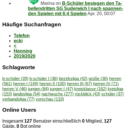
Marina
on
B‑Schüler be­sie­gen den Ta­
bel­len­drit­ten SG Su­der­wich I nach span­nen­
den Spie­len mit 6:4 Spielen
Apr. 20, 00:07
Häu­fi­ge Suchanfragen
Telefon
ecki
<
Henning
2019/2020
Schlag­wor­te
b-schüler
(39)
b-schüler I
(36)
bezirksliga
(42)
grüße
(36)
herren
(561)
herren I
(149)
herren II
(100)
herren III
(67)
herren IV
(71)
herren V
(46)
jungen
(84)
jungen I
(47)
kreisklasse
(162)
kreisliga
(153)
landesliga
(54)
nachwuchs
(277)
rückblick
(43)
schüler
(37)
verbandsliga
(77)
vorschau
(133)
On­line Users
Insgesamt
127
Benutzer einschließlich
0
Mitglied,
127
Gäste,
0
Bot online