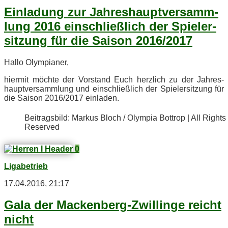
Ein­la­dung zur Jah­res­haupt­ver­samm­
lung 2016 ein­schließ­lich der Spie­ler­
sit­zung für die Sai­son 2016/2017
Hal­lo Olympianer,
hier­mit möch­te der Vor­stand Euch herz­lich zu der Jah­res­
haupt­ver­samm­lung und ein­schließ­lich der Spie­ler­sit­zung für
die Sai­son 2016/2017 einladen.
Bei­trags­bild: Mar­kus Bloch / Olym­pia Bot­trop | All Rights
Reserved
0
Ligabetrieb
17.04.2016, 21:17
Gala der Ma­cken­berg-Zwil­lin­ge reicht
nicht