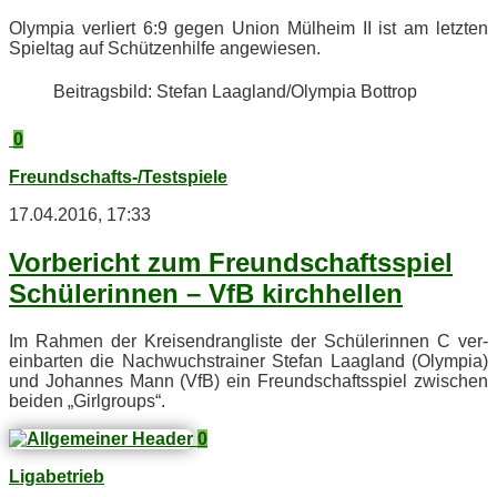
Olym­pia ver­liert 6:9 ge­gen Uni­on Mül­heim II ist am letz­ten
Spiel­tag auf Schüt­zen­hil­fe angewiesen.
Bei­trags­bild: Ste­fan Laagland/​Olympia Bottrop
0
Freundschafts-/Testspiele
17.04.2016, 17:33
Vor­be­richt zum Freund­schafts­spiel
Schü­le­rin­nen – VfB kirchhellen
Im Rah­men der Krei­send­rang­lis­te der Schü­le­rin­nen C ver­
ein­bar­ten die Nach­wuchs­trai­ner Ste­fan Laagland (Olym­pia)
und Jo­han­nes Mann (VfB) ein Freund­schafts­spiel zwi­schen
bei­den „Girl­groups“.
0
Ligabetrieb