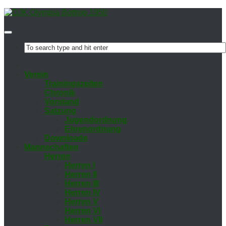
Ver­ein
Trai­nings­zei­ten
Chro­nik
Vor­stand
Sat­zung
Ju­gend­ord­nung
Eh­ren­ord­nung
Down­loads
Mann­schaf­ten
Her­ren
Her­ren I
Her­ren II
Her­ren III
Her­ren IV
Her­ren V
Her­ren VI
Her­ren VII