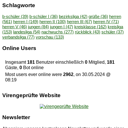
Schlag­wor­te
b-schüler
(39)
b-schüler I
(36)
bezirksliga
(42)
grüße
(36)
herren
(561)
herren I
(149)
herren II
(100)
herren III
(67)
herren IV
(71)
herren V
(46)
jungen
(84)
jungen I
(47)
kreisklasse
(162)
kreisliga
(153)
landesliga
(54)
nachwuchs
(277)
rückblick
(43)
schüler
(37)
verbandsliga
(77)
vorschau
(133)
On­line Users
Insgesamt
181
Benutzer einschließlich
0
Mitglied,
181
Gäste,
0
Bot online
Most users ever online were
2962
, on 30.05.2024 @
08:19
Vi­ren­ge­prüf­te Website
News­let­ter