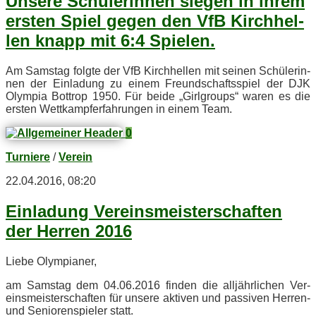
Un­se­re Schü­le­rin­nen sie­gen in ih­rem
ers­ten Spiel ge­gen den VfB Kirch­hel­
len knapp mit 6:4 Spielen.
Am Sams­tag folg­te der VfB Kirch­hel­len mit sei­nen Schü­le­rin­
nen der Ein­la­dung zu ei­nem Freund­schafts­spiel der DJK
Olym­pia Bot­trop 1950. Für bei­de „Girl­groups“ wa­ren es die
ers­ten Wett­kampf­erfah­run­gen in ei­nem Team.
0
Turniere
/
Verein
22.04.2016, 08:20
Ein­la­dung Ver­eins­meis­ter­schaf­ten
der Her­ren 2016
Lie­be Olympianer,
am Sams­tag dem 04.06.2016 fin­den die all­jähr­li­chen Ver­
eins­meis­ter­schaf­ten für un­se­re ak­ti­ven und pas­si­ven Her­ren-
und Se­nio­ren­spie­ler statt.