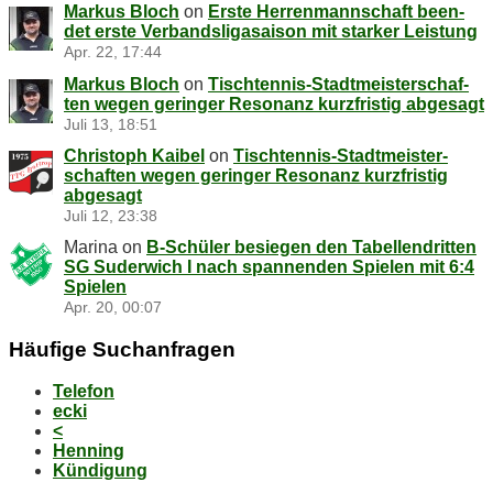
Markus Bloch
on
Ers­te Her­ren­mann­schaft be­en­
det ers­te Ver­bands­li­ga­sai­son mit star­ker Leistung
Apr. 22, 17:44
Markus Bloch
on
Tisch­ten­nis-Stadt­meis­ter­schaf­
ten we­gen ge­rin­ger Re­so­nanz kurz­fris­tig abgesagt
Juli 13, 18:51
Christoph Kaibel
on
Tisch­ten­nis-Stadt­meis­ter­
schaf­ten we­gen ge­rin­ger Re­so­nanz kurz­fris­tig
abgesagt
Juli 12, 23:38
Marina
on
B‑Schüler be­sie­gen den Ta­bel­len­drit­ten
SG Su­der­wich I nach span­nen­den Spie­len mit 6:4
Spielen
Apr. 20, 00:07
Häu­fi­ge Suchanfragen
Telefon
ecki
<
Henning
Kündigung