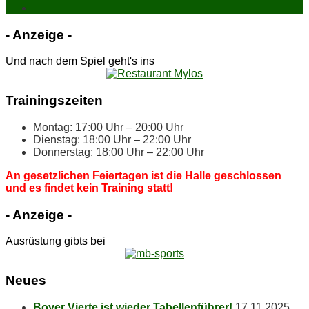
- An­zei­ge -
Und nach dem Spiel geht's ins
Trai­nings­zei­ten
Mon­tag: 17:00 Uhr – 20:00 Uhr
Diens­tag: 18:00 Uhr – 22:00 Uhr
Don­ners­tag: 18:00 Uhr – 22:00 Uhr
An ge­setz­li­chen Fei­er­ta­gen ist die Hal­le ge­schlos­sen
und es fin­det kein Trai­ning statt!
- An­zei­ge -
Ausrüstung gibts bei
Neu­es
Boy­er Vier­te ist wie­der Tabellenführer!
17.11.2025