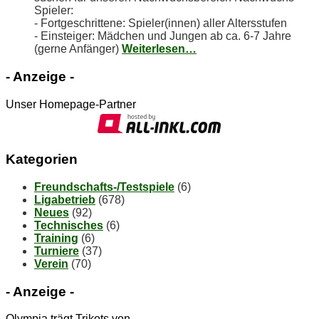
Spieler:
- Fortgeschrittene: Spieler(innen) aller Altersstufen
- Einsteiger: Mädchen und Jungen ab ca. 6-7 Jahre
(gerne Anfänger)
Weiterlesen…
- An­zei­ge -
Unser Homepage-Partner
Ka­te­go­rien
Freundschafts-/Testspiele
(6)
Ligabetrieb
(678)
Neues
(92)
Technisches
(6)
Training
(6)
Turniere
(37)
Verein
(70)
- An­zei­ge -
Olympia trägt Trikots von