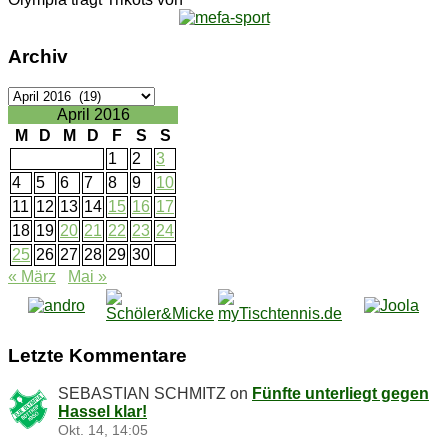
Ar­chiv
Ar­
chiv
April 2016
M
D
M
D
F
S
S
1
2
3
4
5
6
7
8
9
10
11
12
13
14
15
16
17
18
19
20
21
22
23
24
25
26
27
28
29
30
« März
Mai »
Letz­te Kommentare
SEBASTIAN SCHMITZ
on
Fünf­te un­ter­liegt ge­gen
Has­sel klar!
Okt. 14, 14:05