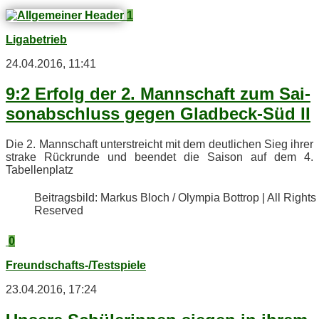
1
Ligabetrieb
24.04.2016, 11:41
9:2 Er­folg der 2. Mann­schaft zum Sai­
son­ab­schluss ge­gen Glad­beck-Süd II
Die 2. Mann­schaft un­ter­streicht mit dem deut­li­chen Sieg ih­rer
stra­ke Rück­run­de und be­en­det die Sai­son auf dem 4.
Tabellenplatz
Bei­trags­bild: Mar­kus Bloch / Olym­pia Bot­trop | All Rights
Reserved
0
Freundschafts-/Testspiele
23.04.2016, 17:24