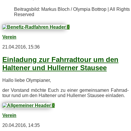
Bei­trags­bild: Mar­kus Bloch / Olym­pia Bot­trop | All Rights
Reserved
0
Verein
21.04.2016, 15:36
Ein­la­dung zur Fahr­rad­tour um den
Hal­te­ner und Hul­ler­ner Stausee
Hal­lo lie­be Olympianer,
der Vor­stand möch­te Euch zu ei­ner ge­mein­sa­men Fahr­rad­
tour rund um den Hal­te­ner und Hul­ler­ner Stau­see einladen.
0
Verein
20.04.2016, 14:35