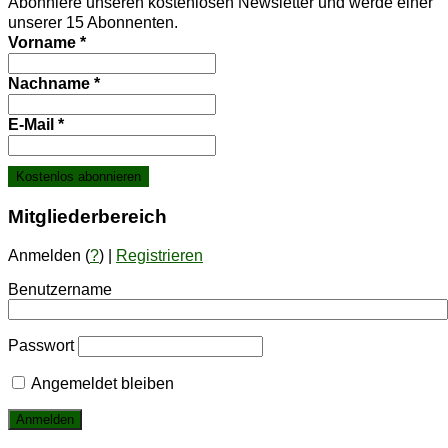
Abonniere unseren kostenlosen Newsletter und werde einer
unserer 15 Abonnenten.
Vorname
*
Nachname
*
E-Mail
*
Mit­glie­der­be­reich
Anmelden (
?
) |
Registrieren
Benutzername
Passwort
Angemeldet bleiben