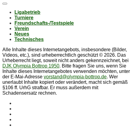
Li­ga­be­trieb
Tur­nie­re
Freund­schafts-/Test­spie­le
Ver­ein
Neu­es
Tech­ni­sches
Alle Inhalte dieses Internetangebots, insbesondere (Bilder,
Videos, etc.), sind urheberrechtlich geschützt © 2026. Das
Urheberrecht liegt, soweit nicht anders gekennzeichnet, bei
DJK Olympia Bottrop 1950
. Bitte fragen Sie uns, wenn Sie
Inhalte dieses Internetangebotes verwenden möchten, unter
der E-Mai-Adresse
vorstand@olympia-bottrop.de
. Wer
unerlaubt Inhalte kopiert oder verändert, macht sich gemäß
§106 ff. UrhG strafbar. Er muss außerdem mit
Schadensersatz rechnen.