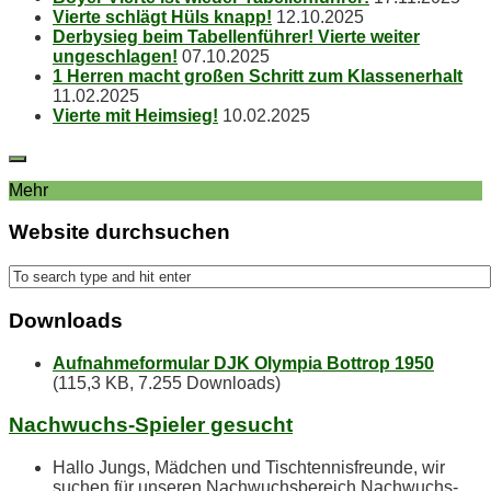
Vier­te schlägt Hüls knapp!
12.10.2025
Der­by­sieg beim Ta­bel­len­füh­rer! Vier­te wei­ter
ungeschlagen!
07.10.2025
1 Her­ren macht gro­ßen Schritt zum Klassenerhalt
11.02.2025
Vier­te mit Heimsieg!
10.02.2025
Mehr
Web­site durchsuchen
Down­loads
Aufnahmeformular DJK Olympia Bottrop 1950
(115,3 KB, 7.255 Downloads)
Nach­wuchs-Spie­ler gesucht
Hallo Jungs, Mädchen und Tischtennisfreunde, wir
suchen für unseren Nachwuchsbereich Nachwuchs-