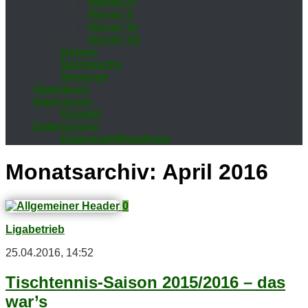
Her­ren IV
Her­ren V
Her­ren VI
Her­ren VII
Da­men
Nach­wuchs
Se­nio­ren
Gäs­te­buch
Im­pres­sum
Kon­takt
Da­ten­schutz
Da­ten­zu­griffs­an­fra­ge
Monatsarchiv:
April 2016
0
Ligabetrieb
25.04.2016, 14:52
Tisch­ten­nis-Sai­son 2015/2016 – das
war’s