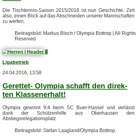
Die Tisch­ten­nis-Sai­son 2015/2016 ist nun Ge­schich­te. Zeit
also, ei­nen Blick auf das Ab­schnei­den un­se­rer Mann­schaf­ten
zu werfen.
Bei­trags­bild: Mar­kus Bloch / Olym­pia Bot­trop | All Rights
Reserved
4
Ligabetrieb
24.04.2016, 13:58
Ge­ret­tet- Olym­pia schafft den di­rek­
ten Klassenerhalt!
Olym­pia ge­winnt 9:4 beim SC Buer-Has­sel und ver­lässt
dank der Schüt­zen­hil­fe aus Ober­hau­sen den
Abstiegsrelegationsplatz
Bei­trags­bild: Ste­fan Laagland/​Olympia Bottrop