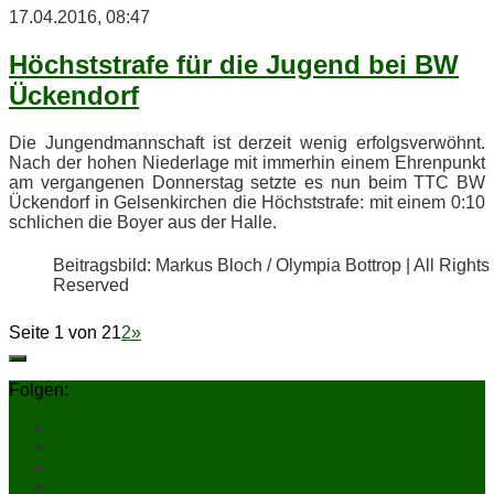
17.04.2016, 08:47
Höchst­stra­fe für die Ju­gend bei BW
Ückendorf
Die Jun­gen­d­mann­schaft ist der­zeit we­nig er­folgs­ver­wöhnt.
Nach der ho­hen Nie­der­la­ge mit im­mer­hin ei­nem Eh­ren­punkt
am ver­gan­ge­nen Don­ners­tag setz­te es nun beim TTC BW
Ücken­dorf in Gel­sen­kir­chen die Höchst­stra­fe: mit ei­nem 0:10
schli­chen die Boy­er aus der Halle.
Bei­trags­bild: Mar­kus Bloch / Olym­pia Bot­trop | All Rights
Reserved
Seite 1 von 2
1
2
»
Folgen: