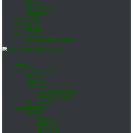
Da­men
Nach­wuchs
Se­nio­ren
Gäs­te­buch
Im­pres­sum
Kon­takt
Da­ten­schutz
Da­ten­zu­griffs­an­fra­ge
Ver­ein
Trai­nings­zei­ten
Chro­nik
Vor­stand
Sat­zung
Ju­gend­ord­nung
Eh­ren­ord­nung
Down­loads
Mann­schaf­ten
Her­ren
Her­ren I
Her­ren II
Her­ren III